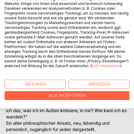
Website. Einige von ihnen sind essenziell und technisch notwendig.
Daneben verwenden wir Analysemethoden (z. B. Cookies oder
Auf die Merkliste
Fingerprints sowie serverseitiges Tracking), um zu messen, wie häufig
Titel bewerten
unsere Seite besucht und wie sie genutzt wird. Wir verwenden
Trackingtechnologien zu Marketingzwecken und setzen hierzu
serverseitiges Tracking sowie auch Drittanbieter ein, wodurch ggf.
geräteübergreifend Cookies, Fingerprints, Tracking-Pixel, IP-Adressen
sowie gehashte E-Mail-Adressen genutzt werden. Auf unserer Seite
betten wir zudem Drittinhalte von anderen Anbietern ein (Video-
Plattformen). Wir haben auf die weitere Datenverarbeitung und ein
etwaiges Tracking durch den Drittanbieter keinen Einfluss. Mit deiner
Einstellung willigst du in die oben beschriebenen Vorgänge ein. Du
kannst deine Einwilligung (z. B. im Footer unter „Privacy-Einstellungen“)
BESCHREIBUNG
jederzeit mit Wirkung für die Zukunft widerrufen. (
BoD-Impressum
)
"Das Außen ist nur ein Spiegel unseres Inneren" - und -
ABLEHNEN
ANPASSEN
"Willst Du die Welt verändern, fang bei Dir selber an". Mit
diesen zwei Aussagen beschäftigte sich Anke Gerstein auf
ALLE AKZEPTIEREN
ihrer Reise in Gambia. Statt wie sonst den Blick von sich
auf das Außen zu richten, schaut sie umgekehrt. "Wo finde
ich das, was ich im Außen kritisiere, in mir? Wie kann ich es
wandeln?"
Ein alter philosophischer Ansatz, neu, lebendig und
persönlich, zugänglich für jeden dargestellt.