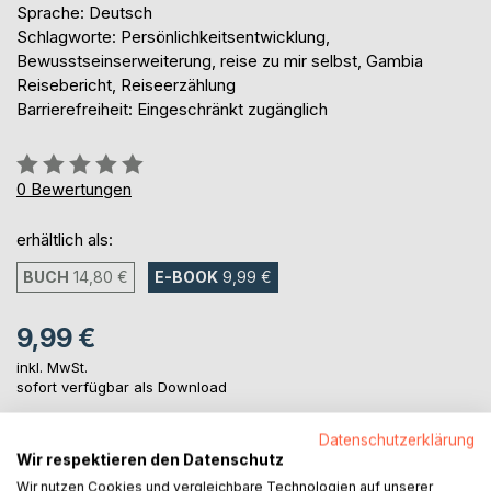
Sprache: Deutsch
Schlagworte: Persönlichkeitsentwicklung,
Bewusstseinserweiterung, reise zu mir selbst, Gambia
Reisebericht, Reiseerzählung
Barrierefreiheit: Eingeschränkt zugänglich
Bewertung::
0%
0
Bewertungen
erhältlich als:
BUCH
14,80 €
E-BOOK
9,99 €
9,99 €
inkl. MwSt.
sofort verfügbar als Download
Datenschutzerklärung
Wir respektieren den Datenschutz
IN DEN WARENKORB
Wir nutzen Cookies und vergleichbare Technologien auf unserer