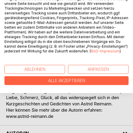
unsere Seite besucht und wie sie genutzt wird. Wir verwenden
Trackingtechnologien zu Marketingzwecken und setzen hierzu
serverseitiges Tracking sowie auch Drittanbieter ein, wodurch ggf.
geräteübergreifend Cookies, Fingerprints, Tracking-Pixel, IP-Adressen
sowie gehashte E-Mail-Adressen genutzt werden. Auf unserer Seite
betten wir zudem Drittinhalte von anderen Anbietern ein (Video-
Plattformen). Wir haben auf die weitere Datenverarbeitung und ein
BESCHREIBUNG
etwaiges Tracking durch den Drittanbieter keinen Einfluss. Mit deiner
Einstellung willigst du in die oben beschriebenen Vorgänge ein. Du
kannst deine Einwilligung (z. B. im Footer unter „Privacy-Einstellungen“)
jederzeit mit Wirkung für die Zukunft widerrufen. (
BoD-Impressum
)
Warum "Zurück im Fundbüro der Träume"?
Die limitierte Auflage des Buches "Fundbüro der Träume",
welches die Autorin 2004 im Eigenverlag herausbrachte, ist
ABLEHNEN
ANPASSEN
längst vergriffen. Nun legt sie eine Art Remake vor mit alten
und neuen Texten, bei dem natürlich die Klassiker "Die
ALLE AKZEPTIEREN
Eltern kommen" und "Fundbüro der Träume" nicht fehlen.
Eingefangene Alltagsmomente, die Suche nach dem Ich,
Liebe, Schmerz, Glück, all das widerspiegelt sich in den
Kurzgeschichten und Gedichten von Astrid Reimann.
Hier können Sie mehr über die Autorin erfahren:
www.astrid-reimann.de