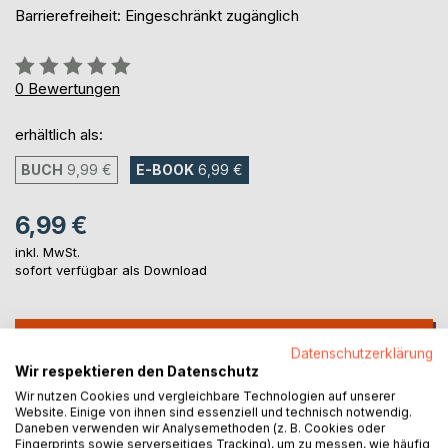
Barrierefreiheit: Eingeschränkt zugänglich
Bewertung::
0%
0
Bewertungen
erhältlich als:
BUCH
9,99 €
E-BOOK
6,99 €
6,99 €
inkl. MwSt.
sofort verfügbar als Download
IN DEN WARENKORB
Datenschutzerklärung
Wir respektieren den Datenschutz
Auf die Merkliste
Wir nutzen Cookies und vergleichbare Technologien auf unserer
Website. Einige von ihnen sind essenziell und technisch notwendig.
Titel bewerten
Daneben verwenden wir Analysemethoden (z. B. Cookies oder
Fingerprints sowie serverseitiges Tracking), um zu messen, wie häufig