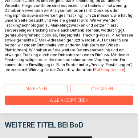
Wir nutzen Cookies und vergleichbare Technologien auf unserer
Website. Einige von ihnen sind essenziell und technisch notwendig.
Es herrscht Krieg und nur wenige Personen scheinen ihn
Daneben verwenden wir Analysemethoden (z. B. Cookies oder
aufhalten zu können. Doch genau diese Personen stecken
Fingerprints sowie serverseitiges Tracking), um zu messen, wie häufig
fest in einer fremden Zeit. Wird es ihnen trotzdem gelingen
unsere Seite besucht und wie sie genutzt wird. Wir verwenden
Trackingtechnologien zu Marketingzwecken und setzen hierzu
den Frieden zurückzubringen und die Ordnung
serverseitiges Tracking sowie auch Drittanbieter ein, wodurch ggf.
wiederherzustellen?
geräteübergreifend Cookies, Fingerprints, Tracking-Pixel, IP-Adressen
sowie gehashte E-Mail-Adressen genutzt werden. Auf unserer Seite
betten wir zudem Drittinhalte von anderen Anbietern ein (Video-
Plattformen). Wir haben auf die weitere Datenverarbeitung und ein
AUTOR/IN
etwaiges Tracking durch den Drittanbieter keinen Einfluss. Mit deiner
Einstellung willigst du in die oben beschriebenen Vorgänge ein. Du
kannst deine Einwilligung (z. B. im Footer unter „Privacy-Einstellungen“)
PRESSESTIMMEN
jederzeit mit Wirkung für die Zukunft widerrufen. (
BoD-Impressum
)
REZENSIONEN
ABLEHNEN
ANPASSEN
ALLE AKZEPTIEREN
WEITERE TITEL BEI
BoD