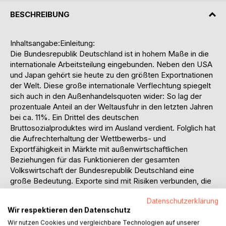
BESCHREIBUNG
Inhaltsangabe:Einleitung:
Die Bundesrepublik Deutschland ist in hohem Maße in die
internationale Arbeitsteilung eingebunden. Neben den USA
und Japan gehört sie heute zu den größten Exportnationen
der Welt. Diese große internationale Verflechtung spiegelt
sich auch in den Außenhandelsquoten wider: So lag der
prozentuale Anteil an der Weltausfuhr in den letzten Jahren
bei ca. 11%. Ein Drittel des deutschen
Bruttosozialproduktes wird im Ausland verdient. Folglich hat
die Aufrechterhaltung der Wettbewerbs- und
Exportfähigkeit in Märkte mit außenwirtschaftlichen
Beziehungen für das Funktionieren der gesamten
Volkswirtschaft der Bundesrepublik Deutschland eine
große Bedeutung. Exporte sind mit Risiken verbunden, die
über die typischen inländischen Unternehmerrisiken
Datenschutzerklärung
hinausgehen. Um diese Gefahren kalkulierbar zu machen,
Wir respektieren den Datenschutz
bietet die Bundesregierung deutschen Exporteuren die
Möglichkeit, sich gegen wirtschaftliche und politische
Wir nutzen Cookies und vergleichbare Technologien auf unserer