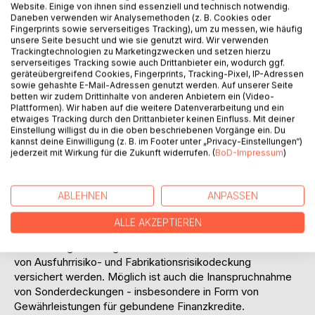
Website. Einige von ihnen sind essenziell und technisch notwendig.
Verluste von Ansprüchen aus Exportgeschäften durch
Daneben verwenden wir Analysemethoden (z. B. Cookies oder
Ausfuhrbürgschaften und Ausfuhrgarantien zu versichern.
Fingerprints sowie serverseitiges Tracking), um zu messen, wie häufig
Gang der Untersuchung:
unsere Seite besucht und wie sie genutzt wird. Wir verwenden
Trackingtechnologien zu Marketingzwecken und setzen hierzu
Zum besseren Verständnis wird im 2. Kapitel zunächst eine
serverseitiges Tracking sowie auch Drittanbieter ein, wodurch ggf.
begriffliche Klärung vorgenommen. Ihr folgt eine kurze
geräteübergreifend Cookies, Fingerprints, Tracking-Pixel, IP-Adressen
Darstellung der geschichtlichen Entwicklung der
sowie gehashte E-Mail-Adressen genutzt werden. Auf unserer Seite
betten wir zudem Drittinhalte von anderen Anbietern ein (Video-
Exportkreditversicherung bis zum heutigen Zeitpunkt.
Plattformen). Wir haben auf die weitere Datenverarbeitung und ein
Gleichzeitig werden auch die rechtlichen
etwaiges Tracking durch den Drittanbieter keinen Einfluss. Mit deiner
Rahmenbedingungen und die Voraussetzungen, die an die
Einstellung willigst du in die oben beschriebenen Vorgänge ein. Du
kannst deine Einwilligung (z. B. im Footer unter „Privacy-Einstellungen“)
Übernahme von Ausfuhrbürgschaften und Ausfuhrgarantien
jederzeit mit Wirkung für die Zukunft widerrufen. (
BoD-Impressum
)
gestellt werden, eingehend erläutert.
Dieser Darstellung des Instrumentariums und seiner
Ausgestaltung schließt sich im 3. Kapitel eine Analyse der
ABLEHNEN
ANPASSEN
im Rahmen von Ausfuhrbürgschaften und Ausfuhrgarantien
gedeckten Risiken an. Dabei werden die verschiedenen
ALLE AKZEPTIEREN
politischen und wirtschaftlichen Risiken einer genauen
Betrachtung unterzogen. Diese Risiken können im Rahmen
von Ausfuhrrisiko- und Fabrikationsrisikodeckung
versichert werden. Möglich ist auch die Inanspruchnahme
von Sonderdeckungen - insbesondere in Form von
Gewährleistungen für gebundene Finanzkredite.