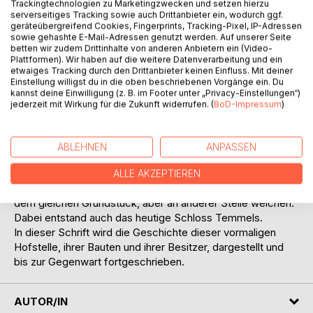
Trackingtechnologien zu Marketingzwecken und setzen hierzu
serverseitiges Tracking sowie auch Drittanbieter ein, wodurch ggf.
geräteübergreifend Cookies, Fingerprints, Tracking-Pixel, IP-Adressen
sowie gehashte E-Mail-Adressen genutzt werden. Auf unserer Seite
BESCHREIBUNG
betten wir zudem Drittinhalte von anderen Anbietern ein (Video-
Plattformen). Wir haben auf die weitere Datenverarbeitung und ein
etwaiges Tracking durch den Drittanbieter keinen Einfluss. Mit deiner
Einstellung willigst du in die oben beschriebenen Vorgänge ein. Du
Schloss Temmels wird das stattliche Gebäude am Ortsrand
kannst deine Einwilligung (z. B. im Footer unter „Privacy-Einstellungen“)
des Obermoselortes genannt. Hier standen über
jederzeit mit Wirkung für die Zukunft widerrufen. (
BoD-Impressum
)
Jahrhunderte die Hofgebäude eines Landgutes der Trierer
Deutschherren.
Nach der Säkularisierung und Versteigerung des geistlichen
ABLEHNEN
ANPASSEN
Eigentums in private Hand im Zug der Französischen
Revolution aber mussten die Gebäulichkeiten des Hofgutes
ALLE AKZEPTIEREN
schon im ersten Drittel des 19. Jahrhunderts Neubauten auf
dem gleichen Grundstück, aber an anderer Stelle weichen.
Dabei entstand auch das heutige Schloss Temmels.
In dieser Schrift wird die Geschichte dieser vormaligen
Hofstelle, ihrer Bauten und ihrer Besitzer, dargestellt und
bis zur Gegenwart fortgeschrieben.
AUTOR/IN