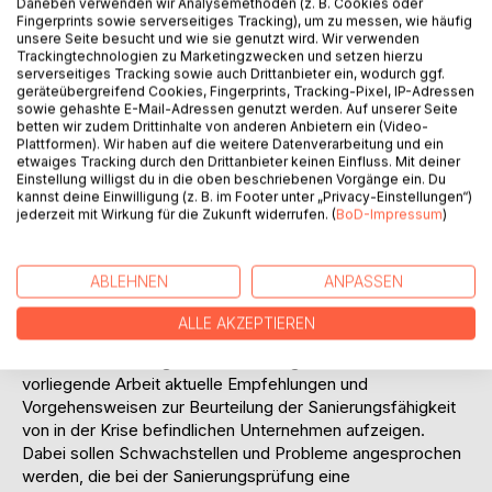
Daneben verwenden wir Analysemethoden (z. B. Cookies oder
genommen wurden. Auch die Banken unterstützten diese
Fingerprints sowie serverseitiges Tracking), um zu messen, wie häufig
Entwicklung durch die Gewährung von Krediten, deren
unsere Seite besucht und wie sie genutzt wird. Wir verwenden
Trackingtechnologien zu Marketingzwecken und setzen hierzu
hohen Tilgungsraten heute in keinem Verhältnis zu den
serverseitiges Tracking sowie auch Drittanbieter ein, wodurch ggf.
realisierten Erträgen stehen.
geräteübergreifend Cookies, Fingerprints, Tracking-Pixel, IP-Adressen
Das oft ohnehin schon geringe Eigenkapital der
sowie gehashte E-Mail-Adressen genutzt werden. Auf unserer Seite
betten wir zudem Drittinhalte von anderen Anbietern ein (Video-
Unternehmen wird durch die großen Belastungen so stark
Plattformen). Wir haben auf die weitere Datenverarbeitung und ein
verringert, dass die Insolvenzantragsgründe häufig binnen
etwaiges Tracking durch den Drittanbieter keinen Einfluss. Mit deiner
kürzester Zeit eintreten. Um die entgültige Insolvenz der
Einstellung willigst du in die oben beschriebenen Vorgänge ein. Du
kannst deine Einwilligung (z. B. im Footer unter „Privacy-Einstellungen“)
betroffenen Geschäftsbetriebe zu vermeiden, besteht
jederzeit mit Wirkung für die Zukunft widerrufen. (
BoD-Impressum
)
unter Umständen die Möglichkeit mit Hilfe einen
Sanierungskonzeptes den Totalausfall der Firmen zu
vermeiden. Bestandteil eines solchen
ABLEHNEN
ANPASSEN
Sanierungskonzeptes ist unter anderem die Beurteilung
über die Sanierungsfähigkeit des Unternehmens.
ALLE AKZEPTIEREN
Gang der Untersuchung:
Vor den einleitend genannten Hintergründen soll die
vorliegende Arbeit aktuelle Empfehlungen und
Vorgehensweisen zur Beurteilung der Sanierungsfähigkeit
von in der Krise befindlichen Unternehmen aufzeigen.
Dabei sollen Schwachstellen und Probleme angesprochen
werden, die bei der Sanierungsprüfung eine