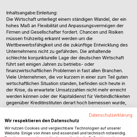
Inhaltsangabe:Einleitung:
Die Wirtschaft unterliegt einem ständigen Wandel, der ein
hohes Maß an Flexibilität und Anpassungsvermögen der
Firmen und Gesellschafter fordert. Chancen und Risiken
müssen frühzeitig erkannt werden um die
Wettbewerbsfähigkeit und die zukünftige Entwicklung des
Unternehmens nicht zu gefährden. Die anhaltende
schlechte konjunkturelle Lage der deutschen Wirtschaft
führt seit einigen Jahren zu betriebs- oder
finanzwirtschaftlichen Problemen in fast allen Branchen.
Viele Unternehmen, die vor kurzem in einer zum Teil guten
wirtschaftlichen Situation standen, befinden sich heute in
der Krise, da erwartete Umsatzzahlen nicht mehr erreicht
werden können oder der Kapitaldienst für Verbindlichkeiten
gegenüber Kreditinstituten derart hoch bemessen wurde,
das dieser nicht mehr erwirtschaftet werden kann.
Mit der deutschen Vereinigung und den darauf folgenden
Datenschutzerklärung
Wir respektieren den Datenschutz
Jahren mit hohen Wachstumsraten ließen optimistische
Prognosen und somit große Investitionen zu, für die
Wir nutzen Cookies und vergleichbare Technologien auf unserer
Website. Einige von ihnen sind essenziell und technisch notwendig.
oftmals hohe Darlehensverbindlichkeiten in Kauf