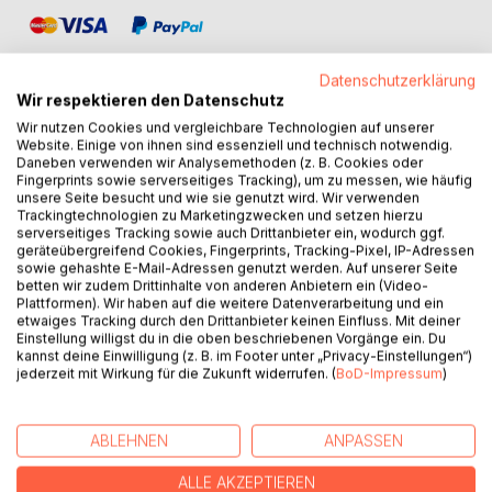
Datenschutzerklärung
Wir respektieren den Datenschutz
Wir nutzen Cookies und vergleichbare Technologien auf unserer
Website. Einige von ihnen sind essenziell und technisch notwendig.
BESCHREIBUNG
Daneben verwenden wir Analysemethoden (z. B. Cookies oder
Fingerprints sowie serverseitiges Tracking), um zu messen, wie häufig
unsere Seite besucht und wie sie genutzt wird. Wir verwenden
Um ihre Anlageziele bestmöglich zu erreichen, wird sowohl
Trackingtechnologien zu Marketingzwecken und setzen hierzu
institutionellen als auch privaten Investoren daran gelegen
serverseitiges Tracking sowie auch Drittanbieter ein, wodurch ggf.
geräteübergreifend Cookies, Fingerprints, Tracking-Pixel, IP-Adressen
sein, dass sich ihre Anlageentscheidungen auf ein
sowie gehashte E-Mail-Adressen genutzt werden. Auf unserer Seite
widerspruchsfreies und betriebswirtschaftlich schlüssiges
betten wir zudem Drittinhalte von anderen Anbietern ein (Video-
theoretisches Fundament stützen. Vor diesem Hintergrund
Plattformen). Wir haben auf die weitere Datenverarbeitung und ein
etwaiges Tracking durch den Drittanbieter keinen Einfluss. Mit deiner
erstaunt es, dass selbst etablierte Anlagestrategien bislang
Einstellung willigst du in die oben beschriebenen Vorgänge ein. Du
kaum einer bewertungstheoretischen Prüfung unterzogen
kannst deine Einwilligung (z. B. im Footer unter „Privacy-Einstellungen“)
worden sind. Christoph Venitz nimmt eine solche Prüfung
jederzeit mit Wirkung für die Zukunft widerrufen. (
BoD-Impressum
)
für die Anlagestrategie des sogenannten "value investing"
vor. Der Autor sichtet und analysiert die umfangreiche
empirische Forschung in diesem Bereich und zeigt im
ABLEHNEN
ANPASSEN
Anschluss die gravierenden Defizite der
ALLE AKZEPTIEREN
Forschungsmethodik im Allgemeinen und der einschlägigen