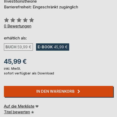
Investitionstheorie
Barrierefreiheit: Eingeschränkt zugänglich
Bewertung::
0%
0
Bewertungen
erhältlich als:
BUCH
59,99 €
E-BOOK
45,99 €
45,99 €
inkl. MwSt.
sofort verfügbar als Download
IN DEN WARENKORB
Auf die Merkliste
Titel bewerten