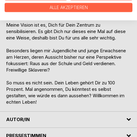
gezielter und hilft Dir Deine ganz eigenen Fähigkeiten tiefer
ALLE AKZEPTIEREN
zu entdecken und grenzenlos zu entfalten.
Meine Vision ist es, Dich für Dein Zentrum zu
sensibilisieren. Es gibt Dich nur dieses eine Mal auf diese
eine Weise, deshalb bist Du für uns alle sehr wichtig.
Besonders liegen mir Jugendliche und junge Erwachsene
am Herzen, deren Aussicht bisher nur eine Perspektive
fokussiert: Raus aus der Schule und Geld verdienen.
Freiwillige Sklaverei?
So muss es nicht sein. Dein Leben gehört Dir zu 100
Prozent. Mal angenommen, Du könntest es selbst
gestalten, wie würde es dann aussehen? Willkommen im
echten Leben!
AUTOR/IN
PRESSESTIMMEN