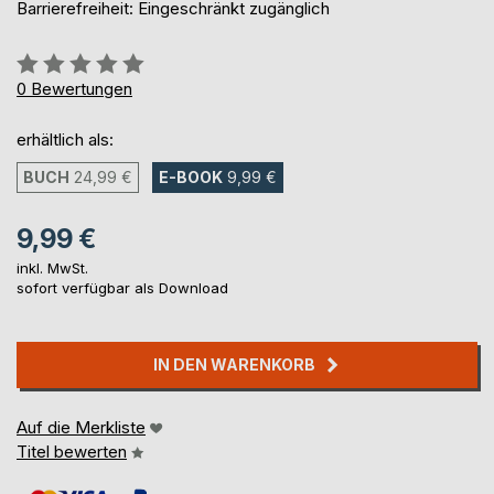
Barrierefreiheit: Eingeschränkt zugänglich
Bewertung::
0%
0
Bewertungen
erhältlich als:
BUCH
24,99 €
E-BOOK
9,99 €
9,99 €
inkl. MwSt.
sofort verfügbar als Download
IN DEN WARENKORB
Auf die Merkliste
Titel bewerten