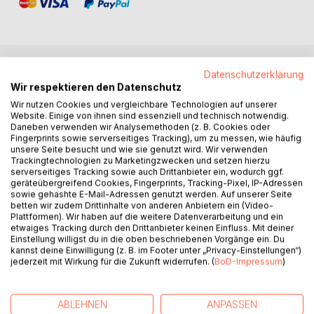
Datenschutzerklärung
BESCHREIBUNG
Wir respektieren den Datenschutz
Wir nutzen Cookies und vergleichbare Technologien auf unserer
Website. Einige von ihnen sind essenziell und technisch notwendig.
Du hast alle nötigen Werkzeuge, um Dir selbst der beste
Daneben verwenden wir Analysemethoden (z. B. Cookies oder
Begleiter im Leben zu sein. Mit hoher Wahrscheinlichkeit
Fingerprints sowie serverseitiges Tracking), um zu messen, wie häufig
weisst Du das bereits oder ahnst es zumindest. Dieses
unsere Seite besucht und wie sie genutzt wird. Wir verwenden
Trackingtechnologien zu Marketingzwecken und setzen hierzu
Buch hätte ich schon im Schulalter gut gebrauchen können,
serverseitiges Tracking sowie auch Drittanbieter ein, wodurch ggf.
deshalb hab ich´s geschrieben.
geräteübergreifend Cookies, Fingerprints, Tracking-Pixel, IP-Adressen
sowie gehashte E-Mail-Adressen genutzt werden. Auf unserer Seite
betten wir zudem Drittinhalte von anderen Anbietern ein (Video-
Der erste Teil umfasst einige Coaching-Grundlagen mit
Plattformen). Wir haben auf die weitere Datenverarbeitung und ein
ausgiebigen biografischen Beispielen. Der zweite Teil
etwaiges Tracking durch den Drittanbieter keinen Einfluss. Mit deiner
beinhaltet eine Coaching-Anleitung und praktische Tools für
Einstellung willigst du in die oben beschriebenen Vorgänge ein. Du
kannst deine Einwilligung (z. B. im Footer unter „Privacy-Einstellungen“)
die Selbstanwendung.
jederzeit mit Wirkung für die Zukunft widerrufen. (
BoD-Impressum
)
Selbstcoaching ist nicht nur eine preiswerte Alternative zu
begleiteten Coachings. Vor allem kannst Du es selbst tun.
ABLEHNEN
ANPASSEN
Es schafft außerdem absolute Intimsphäre, zentriert Dich