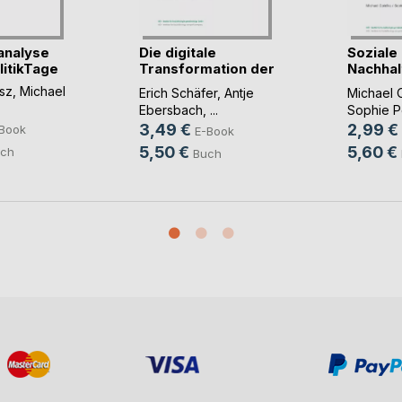
analyse
Die digitale
Soziale
itikTage
Transformation der
Nachhal
Er(...)
Landwir(
sz
,
Michael
Erich Schäfer
,
Antje
Michael 
Ebersbach
, ...
Sophie P
3,49 €
2,99 €
Book
E-Book
5,50 €
5,60 €
ch
Buch