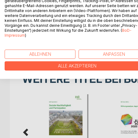
geräteübergreifend Cookies, Fingerprints, Tracking-Pixel, IP-Adressen s
gehashte E-Mail-Adressen genutzt werden. Auf unserer Seite betten wir
Die Auseinandersetzung über die Zukunft des Sozia
Drittinhalte von anderen Anbietern ein (Video-Plattformen). Wir haben auf
weitere Datenverarbeitung und ein etwaiges Tracking durch den Drittanbi
Landesregierung Schleswig-Holstein hat im Jahr 2
keinen Einfluss. Mit deiner Einstellung willigst du in die oben beschriebe
Zukunft der Sozialen Sicherung neben systemi
Vorgänge ein. Du kannst deine Einwilligung (z. B. im Footer unter „Privacy-
Bürgergeld untersuchen und diskutieren soll. Die 
Einstellungen“) jederzeit mit Wirkung für die Zukunft widerrufen. (
BoD-
Impressum
)
Arbeitsphase, einer Bestandsaufnahme der Heraus
Sicherung. Auf ihr sollen die Zukunftsszenarien u
berechnet werden und die sozialpolitische Diskuss
ABLEHNEN
ANPASSEN
ALLE AKZEPTIEREN
WEITERE TITEL BEI
Bo