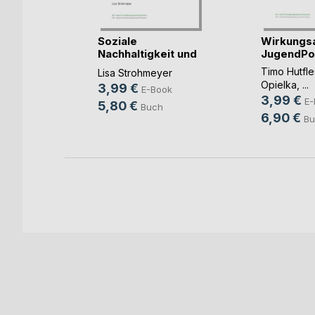
ingungen
Soziale
Wirkungs
olg(...)
Nachhaltigkeit und
JugendPol
Partizi(...)
ch
,
Martin
Timo Hutfle
Lisa Strohmeyer
Opielka
, ...
3,99 €
E-Book
3,99 €
E-
5,80 €
Buch
6,90 €
Bu