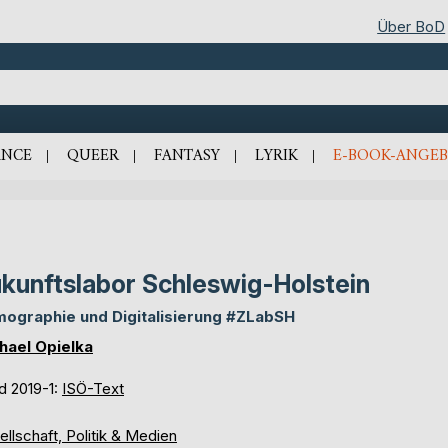
Über BoD
NCE
QUEER
FANTASY
LYRIK
E-BOOK-ANGEB
kunftslabor Schleswig-Holstein
ographie und Digitalisierung #ZLabSH
hael Opielka
d 2019-1:
ISÖ-Text
llschaft, Politik & Medien