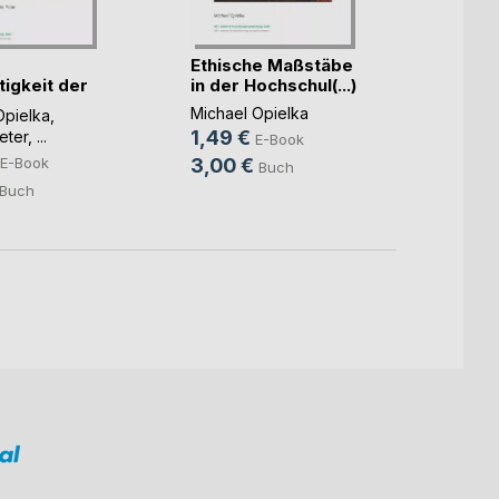
Ethische Maßstäbe
Online
tigkeit der
in der Hochschul(...)
Zukunf
...)
Michael Opielka
Timo H
Opielka
,
Opielk
1,49 €
eter
, ...
E-Book
2,49
E-Book
3,00 €
Buch
3,50
Buch