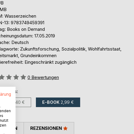
UB
 MB
: Wasserzeichen
N-13: 9783749459391
lag: Books on Demand
cheinungsdatum: 17.05.2019
ache: Deutsch
agworte: Zukunftsforschung, Sozialpolitik, Wohlfahrtsstaat,
eitsmarkt, Grundeinkommen
ierefreiheit: Eingeschränkt zugänglich
ertung::
0
Bewertungen
ltlich als:
lärung
BUCH
5,40 €
E-BOOK
2,99 €
.
wenden
es
nutzt
tzen
TIMMEN
REZENSIONEN