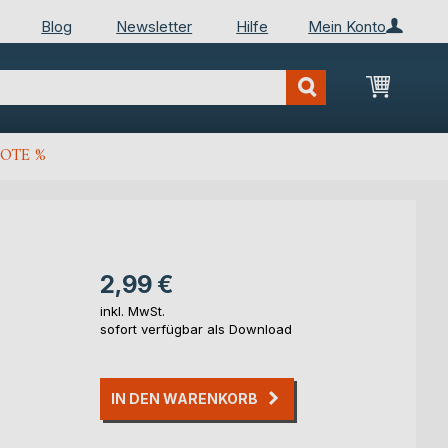
Blog
Newsletter
Hilfe
Mein Konto
Mein Wa
OTE %
2,99 €
inkl. MwSt.
sofort verfügbar als Download
IN DEN WARENKORB