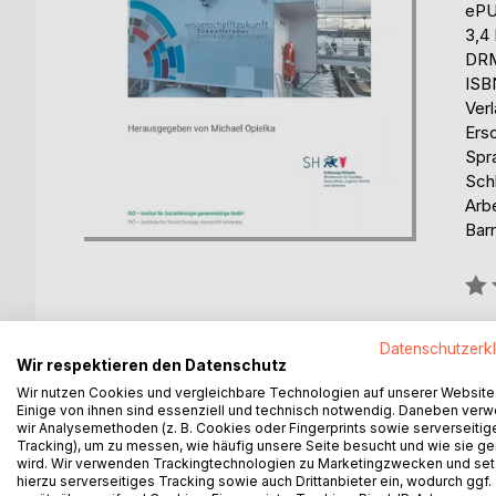
eP
3,4
DRM
ISB
Ver
Ers
Spr
Schl
Arb
Barr
Bew
0%
erhä
Datenschutzerk
Wir respektieren den Datenschutz
Wir nutzen Cookies und vergleichbare Technologien auf unserer Website
Einige von ihnen sind essenziell und technisch notwendig. Daneben ver
wir Analysemethoden (z. B. Cookies oder Fingerprints sowie serverseitig
Tracking), um zu messen, wie häufig unsere Seite besucht und wie sie ge
wird. Wir verwenden Trackingtechnologien zu Marketingzwecken und se
BESCHREIBUNG
AUTOR/IN
PRESSES
hierzu serverseitiges Tracking sowie auch Drittanbieter ein, wodurch ggf.