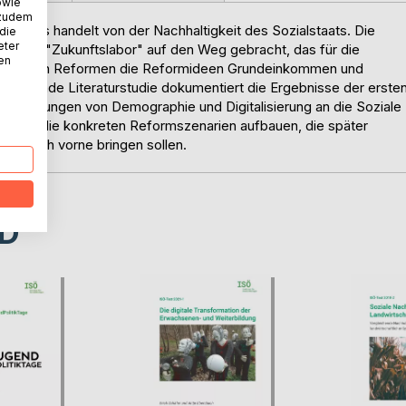
owie
 zudem
lstaats handelt von der Nachhaltigkeit des Sozialstaats. Die
 die
eter
017 ein "Zukunftslabor" auf den Weg gebracht, das für die
nen
mmanenten Reformen die Reformideen Grundeinkommen und
vorliegende Literaturstudie dokumentiert die Ergebnisse der erste
forderungen von Demographie und Digitalisierung an die Soziale
nd dann die konkreten Reformszenarien aufbauen, die später
ion nach vorne bringen sollen.
D