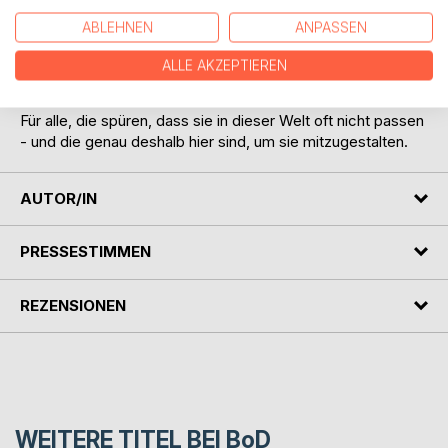
ist ein ehrliches, persönliches Manifest gegen Maskierung
ABLEHNEN
ANPASSEN
und Anpassungsdruck. Und ein mutiger Appell,
Verletzlichkeit nicht länger zu verstecken, sondern als
ALLE AKZEPTIEREN
Stärke zu begreifen.
Für alle, die spüren, dass sie in dieser Welt oft nicht passen
- und die genau deshalb hier sind, um sie mitzugestalten.
AUTOR/IN
PRESSESTIMMEN
REZENSIONEN
WEITERE TITEL BEI
BoD