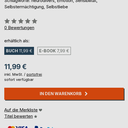
Schlagworte: neurodivers, Emotion, Sensibilität,
Selbstermächtigung, Selbstliebe
Bewertung::
0%
0
Bewertungen
erhältlich als:
BUCH
11,99 €
E-BOOK
7,99 €
11,99 €
inkl. MwSt. /
portofrei
sofort verfügbar
IN DEN WARENKORB
Auf die Merkliste
Titel bewerten