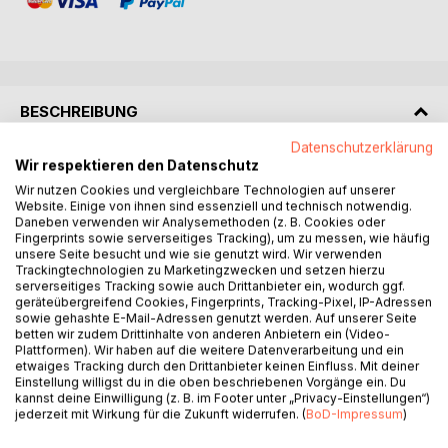
BESCHREIBUNG
Datenschutzerklärung
Wir respektieren den Datenschutz
Dieses Buch ist keine Anleitung zum Funktionieren. Es ist
ein Aufschrei, ein Bekenntnis - und eine Einladung: an alle,
Wir nutzen Cookies und vergleichbare Technologien auf unserer
Website. Einige von ihnen sind essenziell und technisch notwendig.
die anders empfinden. Und an jene, die solche Menschen
Daneben verwenden wir Analysemethoden (z. B. Cookies oder
begleiten.
Fingerprints sowie serverseitiges Tracking), um zu messen, wie häufig
Gaby Schrenk erzählt schonungslos und berührend von
unsere Seite besucht und wie sie genutzt wird. Wir verwenden
Trackingtechnologien zu Marketingzwecken und setzen hierzu
ihrem Weg durch Überforderung, Rückzug, Schmerz - und
serverseitiges Tracking sowie auch Drittanbieter ein, wodurch ggf.
von der Kraft, die darin liegt, sich selbst nicht länger zu
geräteübergreifend Cookies, Fingerprints, Tracking-Pixel, IP-Adressen
verleugnen. Ihre Worte richten sich an hochsensible,
sowie gehashte E-Mail-Adressen genutzt werden. Auf unserer Seite
betten wir zudem Drittinhalte von anderen Anbietern ein (Video-
neurodiverse Menschen - und zugleich an Eltern, Partner,
Plattformen). Wir haben auf die weitere Datenverarbeitung und ein
Kolleginnen und Freundinnen, die verstehen wollen, was
etwaiges Tracking durch den Drittanbieter keinen Einfluss. Mit deiner
hinter dem vermeintlich "Zuviel" steckt.
Einstellung willigst du in die oben beschriebenen Vorgänge ein. Du
kannst deine Einwilligung (z. B. im Footer unter „Privacy-Einstellungen“)
Mit poetischen Texten, persönlichen Erfahrungen und
jederzeit mit Wirkung für die Zukunft widerrufen. (
BoD-Impressum
)
achtsamen Übungen öffnet dieses Buch Räume für
Selbstannahme, neue Klarheit - und echte Verbindung. Es