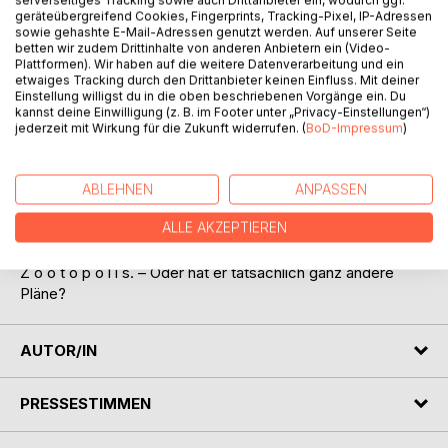
geräteübergreifend Cookies, Fingerprints, Tracking-Pixel, IP-Adressen
sowie gehashte E-Mail-Adressen genutzt werden. Auf unserer Seite
betten wir zudem Drittinhalte von anderen Anbietern ein (Video-
Plattformen). Wir haben auf die weitere Datenverarbeitung und ein
etwaiges Tracking durch den Drittanbieter keinen Einfluss. Mit deiner
Einstellung willigst du in die oben beschriebenen Vorgänge ein. Du
BESCHREIBUNG
kannst deine Einwilligung (z. B. im Footer unter „Privacy-Einstellungen“)
jederzeit mit Wirkung für die Zukunft widerrufen. (
BoD-Impressum
)
Als die Journalistin Eveline Riverday von ihrer einjährigen
Studienreise zurückkehrt, erfährt sie, daß der Zoo ihrer
ABLEHNEN
ANPASSEN
Heimatstadt umzieht. Der neue Direktor Prof. Lamina will
ALLE AKZEPTIEREN
sämtliche Tiere auf eine Insel bringen, um dort den "Zoo
der Zukunft" zu gründen:
Z o o t o p o l i s. – Oder hat er tatsächlich ganz andere
Pläne?
AUTOR/IN
PRESSESTIMMEN