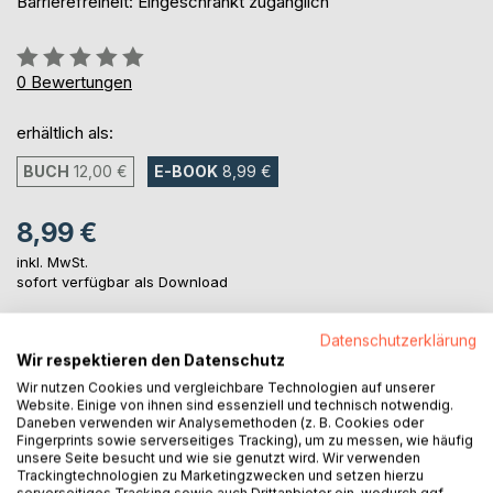
Barrierefreiheit: Eingeschränkt zugänglich
Bewertung::
0%
0
Bewertungen
erhältlich als:
BUCH
12,00 €
E-BOOK
8,99 €
8,99 €
inkl. MwSt.
sofort verfügbar als Download
Datenschutzerklärung
IN DEN WARENKORB
Wir respektieren den Datenschutz
Wir nutzen Cookies und vergleichbare Technologien auf unserer
Website. Einige von ihnen sind essenziell und technisch notwendig.
Auf die Merkliste
Daneben verwenden wir Analysemethoden (z. B. Cookies oder
Fingerprints sowie serverseitiges Tracking), um zu messen, wie häufig
Titel bewerten
unsere Seite besucht und wie sie genutzt wird. Wir verwenden
Trackingtechnologien zu Marketingzwecken und setzen hierzu
serverseitiges Tracking sowie auch Drittanbieter ein, wodurch ggf.