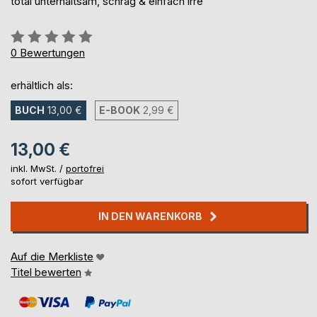
total unterhaltsam, schräg & einfach irre
Bewertung::
0%
0
Bewertungen
erhältlich als:
BUCH
13,00 €
E-BOOK
2,99 €
13,00 €
inkl. MwSt. /
portofrei
sofort verfügbar
IN DEN WARENKORB
Auf die Merkliste
Titel bewerten