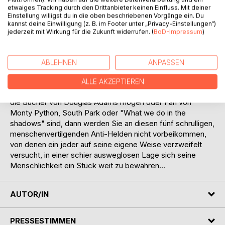
der anders endet als erwartet, es geht um ein Mädchen mit
etwaiges Tracking durch den Drittanbieter keinen Einfluss. Mit deiner
Einstellung willigst du in die oben beschriebenen Vorgänge ein. Du
ganz besonderen Fähigkeiten und einen alten, verrückten,
kannst deine Einwilligung (z. B. im Footer unter „Privacy-Einstellungen“)
selbstlosen Professor, es geht um parallel existierende
jederzeit mit Wirkung für die Zukunft widerrufen. (
BoD-Impressum
)
Wirklichkeiten, um das tragische Ende eines vermeintlichen
Serienkillers, mitunter um tiefgründig Philosophisches und
letztendlich um die finale, die Zivilisation bedrohende
ABLEHNEN
ANPASSEN
Zombie-Apokalypse.
ALLE AKZEPTIEREN
Wenn Sie über den nötigen schwarzen Humor verfügen,
die Bücher von Douglas Adams mögen oder Fan von
Monty Python, South Park oder "What we do in the
shadows" sind, dann werden Sie an diesen fünf schrulligen,
menschenvertilgenden Anti-Helden nicht vorbeikommen,
von denen ein jeder auf seine eigene Weise verzweifelt
versucht, in einer schier ausweglosen Lage sich seine
Menschlichkeit ein Stück weit zu bewahren...
AUTOR/IN
PRESSESTIMMEN