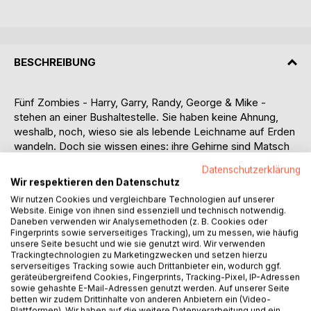
BESCHREIBUNG
Fünf Zombies - Harry, Garry, Randy, George & Mike -
stehen an einer Bushaltestelle. Sie haben keine Ahnung,
weshalb, noch, wieso sie als lebende Leichname auf Erden
wandeln. Doch sie wissen eines: ihre Gehirne sind Matsch
und sie sehr vergesslich, seit sie tot sind, so sehr sogar,
Datenschutzerklärung
dass sie selbst einander vergessen, wenn sie länger als
Wir respektieren den Datenschutz
fünf oder sechs Tage von einander getrennt sind. So
Wir nutzen Cookies und vergleichbare Technologien auf unserer
versuchen sie, allen Widrigkeiten zum Trotz, ihr trostloses
Website. Einige von ihnen sind essenziell und technisch notwendig.
Schicksal so gut es eben geht zu meistern, bis die
Daneben verwenden wir Analysemethoden (z. B. Cookies oder
Regierung beschließt, Jagd auf die Untoten zu machen...
Fingerprints sowie serverseitiges Tracking), um zu messen, wie häufig
unsere Seite besucht und wie sie genutzt wird. Wir verwenden
Trackingtechnologien zu Marketingzwecken und setzen hierzu
Eine irre Dramödie nennt der Autor seine Geschichte, in der
serverseitiges Tracking sowie auch Drittanbieter ein, wodurch ggf.
es um was geht? Nun, es geht um Freundschaft, um
geräteübergreifend Cookies, Fingerprints, Tracking-Pixel, IP-Adressen
sowie gehashte E-Mail-Adressen genutzt werden. Auf unserer Seite
unerwiderte Liebe, um recht unorthodoxe
betten wir zudem Drittinhalte von anderen Anbietern ein (Video-
Verkupplungsmethoden, es geht um einen Auftragsmord,
Plattformen). Wir haben auf die weitere Datenverarbeitung und ein