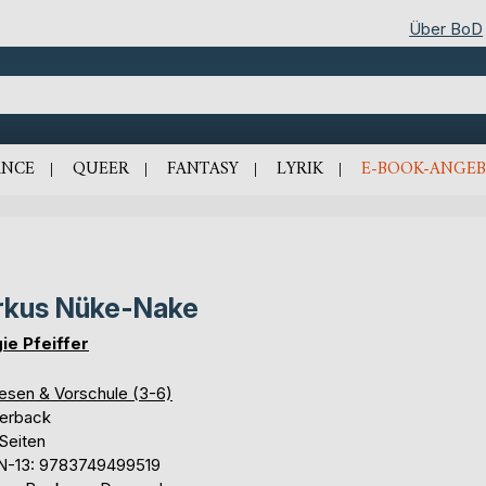
Über BoD
NCE
QUEER
FANTASY
LYRIK
E-BOOK-ANGEB
rkus Nüke-Nake
ie Pfeiffer
lesen & Vorschule (3-6)
erback
Seiten
N-13: 9783749499519