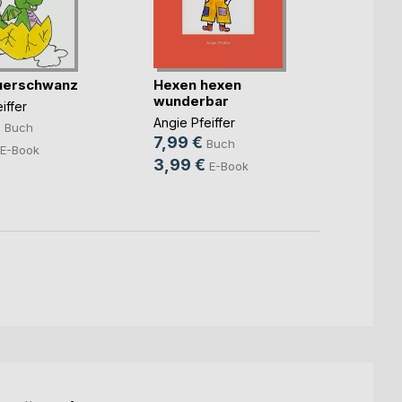
uerschwanz
Hexen hexen
Violet
wunderbar
Liede
iffer
Angie Pfeiffer
Angie P
€
Buch
7,99 €
8,99
Buch
E-Book
3,99 €
3,99
E-Book