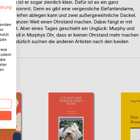
ntlich ist er sogar ziemlich klein. Dafür ist es ein ganz
lärung
sicht bekommt. Denn es gibt eine vergessliche Elefantendame,
gelben Streifen ablegen kann und zwei außergewöhnliche Dackel.
.
uf der ganzen Welt einen Ohrstand machen. Dabei fängt er mit
wenden
 zuwirft. Aber eines Tages geschieht ein Unglück: Murphy und
es
n so doll in Murphys Ohr, dass er keinen Ohrstand mehr machen
nutzt
tzen
kus. Natürlich suchen die anderen Artisten nach den beiden
owie
 zudem
 die
eter
nen
D