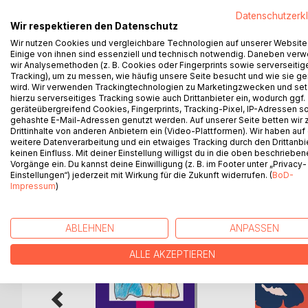
Der Zirkus Nüke-Nake ist nicht besonders groß. Eige
Datenschutzerk
besonderer Zirkus, den man nicht alle Tage zu Ge
Wir respektieren den Datenschutz
ein lachendes Pferd, einen Tiger, der seine gold
Wir nutzen Cookies und vergleichbare Technologien auf unserer Website
Murphy, der Dackeljunge kann als einziger Hund a
Einige von ihnen sind essenziell und technisch notwendig. Daneben ver
dem Schwanz Ringe, die ihm seine Partnerin Emma
wir Analysemethoden (z. B. Cookies oder Fingerprints sowie serverseitig
Emma zanken sich. Dabei kneift Emma aus Versehe
Tracking), um zu messen, wie häufig unsere Seite besucht und wie sie ge
wird. Wir verwenden Trackingtechnologien zu Marketingzwecken und se
kann. Deshalb verlassen Emma und Murphy den Zir
hierzu serverseitiges Tracking sowie auch Drittanbieter ein, wodurch ggf.
Dackeln und befreien sie aus großer Gefahr.
geräteübergreifend Cookies, Fingerprints, Tracking-Pixel, IP-Adressen s
gehashte E-Mail-Adressen genutzt werden. Auf unserer Seite betten wir
Drittinhalte von anderen Anbietern ein (Video-Plattformen). Wir haben auf
weitere Datenverarbeitung und ein etwaiges Tracking durch den Drittanbi
keinen Einfluss. Mit deiner Einstellung willigst du in die oben beschriebe
WEITERE TITEL BEI
Bo
Vorgänge ein. Du kannst deine Einwilligung (z. B. im Footer unter „Privacy-
Einstellungen“) jederzeit mit Wirkung für die Zukunft widerrufen. (
BoD-
Impressum
)
ABLEHNEN
ANPASSEN
ALLE AKZEPTIEREN