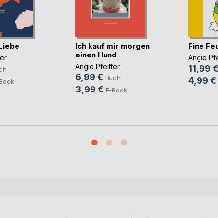
 Liebe
Ich kauf mir morgen
Fine Fe
einen Hund
fer
Angie Pfe
Angie Pfeiffer
11,99 
ch
6,99 €
Buch
4,99 €
Book
3,99 €
E-Book