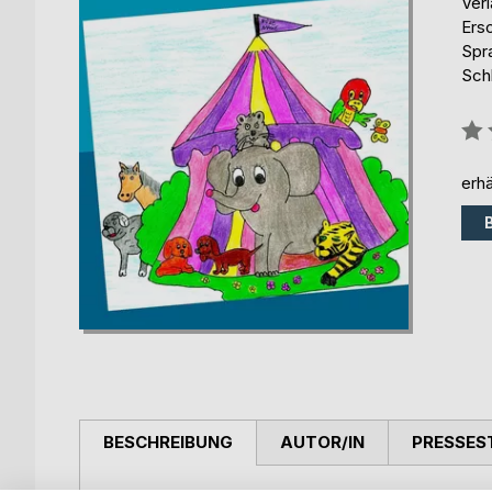
Ver
Ers
Spr
Schl
Bew
0%
erhä
BESCHREIBUNG
AUTOR/IN
PRESSES