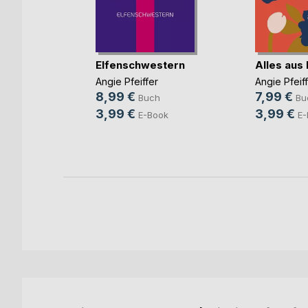
Elfenschwestern
Alles aus
 Karli
Angie Pfeiffer
Angie Pfeif
8,99 €
7,99 €
Buch
Bu
3,99 €
3,99 €
E-Book
E-
ok