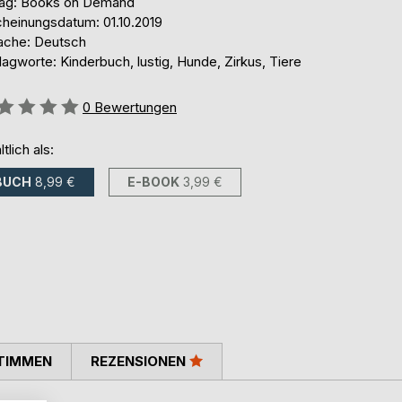
lag: Books on Demand
cheinungsdatum: 01.10.2019
ache: Deutsch
agworte: Kinderbuch, lustig, Hunde, Zirkus, Tiere
ertung::
0
Bewertungen
ltlich als:
BUCH
8,99 €
E-BOOK
3,99 €
TIMMEN
REZENSIONEN