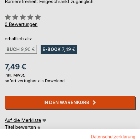
Barrierefreiheit: Eingeschränkt zugänglich
Bewertung::
0%
0
Bewertungen
erhältlich als:
BUCH
9,90 €
E-BOOK
7,49 €
7,49 €
inkl. MwSt.
sofort verfügbar als Download
IN DEN WARENKORB
Auf die Merkliste
Titel bewerten
Datenschutzerklärung