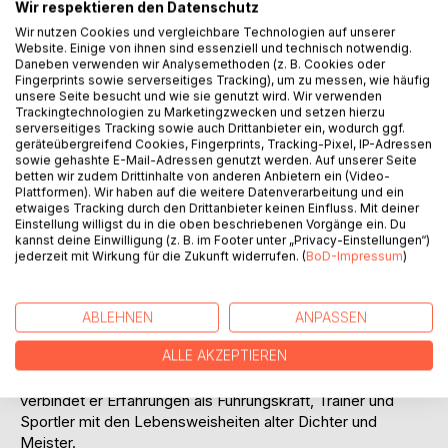
Wir respektieren den Datenschutz
Wir nutzen Cookies und vergleichbare Technologien auf unserer
Website. Einige von ihnen sind essenziell und technisch notwendig.
Daneben verwenden wir Analysemethoden (z. B. Cookies oder
Fingerprints sowie serverseitiges Tracking), um zu messen, wie häufig
unsere Seite besucht und wie sie genutzt wird. Wir verwenden
BESCHREIBUNG
Trackingtechnologien zu Marketingzwecken und setzen hierzu
serverseitiges Tracking sowie auch Drittanbieter ein, wodurch ggf.
geräteübergreifend Cookies, Fingerprints, Tracking-Pixel, IP-Adressen
sowie gehashte E-Mail-Adressen genutzt werden. Auf unserer Seite
Selbstbestimmtheit und Freude sind die Garanten für den
betten wir zudem Drittinhalte von anderen Anbietern ein (Video-
Erfolg im Leben – sei es im Beruf, beim Sport oder im
Plattformen). Wir haben auf die weitere Datenverarbeitung und ein
etwaiges Tracking durch den Drittanbieter keinen Einfluss. Mit deiner
privaten Bereich.
Einstellung willigst du in die oben beschriebenen Vorgänge ein. Du
Erst ein Skiunfall zeigt dem Autor, dass ihm diese Garanten
kannst deine Einwilligung (z. B. im Footer unter „Privacy-Einstellungen“)
abhandengekommen waren, dass er sich auf der falschen
jederzeit mit Wirkung für die Zukunft widerrufen. (
BoD-Impressum
)
Lebensspur befand. Er war im Leben, so auch bei diesem
Skirennen zu schnell unterwegs. Die Verletzung und die
damit aufgezwungene Langsamkeit machen ihm deutlich,
ABLEHNEN
ANPASSEN
was im Leben wirklich wichtig ist.
ALLE AKZEPTIEREN
Verständlich, unterhaltsam und immer auf Augenhöhe
vermittelt Karl-Ludwig Oehler seine Botschaft. Dabei
verbindet er Erfahrungen als Führungskraft, Trainer und
Sportler mit den Lebensweisheiten alter Dichter und
Meister.