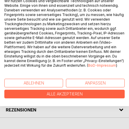
Wir nutzen Cookies und vergleichbare Technologien auf unserer
Reiseerlebnisse, ein bisschen Pädagogik, Geschichtliches
Website. Einige von ihnen sind essenziell und technisch notwendig.
und Besonderheiten zu fünf Ländern sind in diesem Buch
Daneben verwenden wir Analysemethoden (z. B. Cookies oder
verknüpft. Der Leser wird mitgenommen zu den Jurten
Fingerprints sowie serverseitiges Tracking), um zu messen, wie häufig
unsere Seite besucht und wie sie genutzt wird. Wir verwenden
Kasachstans, auf den Djemma el Fna in Marokko, zum
Trackingtechnologien zu Marketingzwecken und setzen hierzu
Gelben Fluss in China, zu den Klöstern in Moldau und
serverseitiges Tracking sowie auch Drittanbieter ein, wodurch ggf.
zu den Dhaus und Fischmärkten in Tansania. Mit Herz,
geräteübergreifend Cookies, Fingerprints, Tracking-Pixel, IP-Adressen
Humor und Neugier erzählt Maria Reddig von bewegenden
sowie gehashte E-Mail-Adressen genutzt werden. Auf unserer Seite
betten wir zudem Drittinhalte von anderen Anbietern ein (Video-
Begegnungen zwischen Kulturen, Kontinenten und
Plattformen). Wir haben auf die weitere Datenverarbeitung und ein
Menschen - ein inspirierender Bericht über Ehrenamt,
etwaiges Tracking durch den Drittanbieter keinen Einfluss. Mit deiner
Abenteuer und den Mut, auch im Ruhestand neue Wege zu
Einstellung willigst du in die oben beschriebenen Vorgänge ein. Du
kannst deine Einwilligung (z. B. im Footer unter „Privacy-Einstellungen“)
gehen
jederzeit mit Wirkung für die Zukunft widerrufen. (
BoD-Impressum
)
AUTOR/IN
ABLEHNEN
ANPASSEN
PRESSESTIMMEN
ALLE AKZEPTIEREN
REZENSIONEN