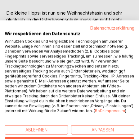
Die kleine Hopsi ist nun eine Weihnachtshäsin und sehr
glücklich. In die Osterhasenschule muss sie nicht mehr
gehen, stattdessen unternimmt sie zusammen mit dem
Datenschutzerklärung
frechen Wichtel Michi in der Weihnachtswerkstatt
Wir respektieren den Datenschutz
Wildwasserfahrten, bastelt Geschenkverpackungen und
Wir nutzen Cookies und vergleichbare Technologien auf unserer
lässt sich von einem Katapult über den Geschenkesack
Website. Einige von ihnen sind essenziell und technisch notwendig.
Daneben verwenden wir Analysemethoden (z. B. Cookies oder
schleudern.
Fingerprints sowie serverseitiges Tracking), um zu messen, wie häufig
unsere Seite besucht und wie sie genutzt wird. Wir verwenden
Doch dann passiert etwas Schreckliches: Die Rentiere sind
Trackingtechnologien zu Marketingzwecken und setzen hierzu
serverseitiges Tracking sowie auch Drittanbieter ein, wodurch ggf.
krank! Wenn sie nicht rechtzeitig gesund werden, muss
geräteübergreifend Cookies, Fingerprints, Tracking-Pixel, IP-Adressen
Weihnachten ausfallen.
sowie gehashte E-Mail-Adressen genutzt werden. Auf unserer Seite
betten wir zudem Drittinhalte von anderen Anbietern ein (Video-
Zickiger Zuckerguss! Das nimmt Hopsi nicht einfach hin!
Plattformen). Wir haben auf die weitere Datenverarbeitung und ein
etwaiges Tracking durch den Drittanbieter keinen Einfluss. Mit deiner
Ob sie gemeinsam mit ihren Freundinnen und Freunden
Einstellung willigst du in die oben beschriebenen Vorgänge ein. Du
einen Weg findet, das Weihnachtsfest zu retten?
kannst deine Einwilligung (z. B. im Footer unter „Privacy-Einstellungen“)
jederzeit mit Wirkung für die Zukunft widerrufen. (
BoD-Impressum
)
Nach Himmeldonnerglöckchen folgt nun mit Zickiger
Zuckerguss die Fortsetzung der Abenteuer von Hopsi, der
ABLEHNEN
ANPASSEN
allerersten Weihnachtshäsin.