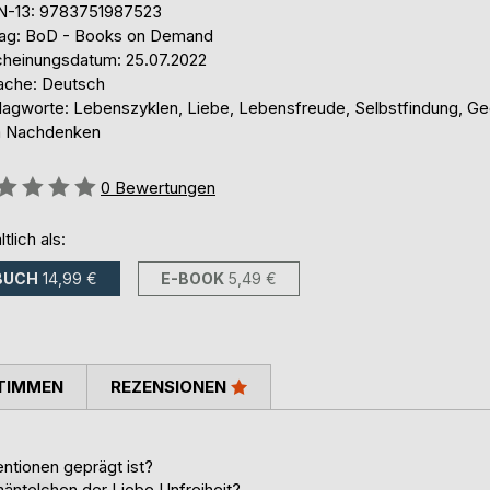
N-13: 9783751987523
lag: BoD - Books on Demand
cheinungsdatum: 25.07.2022
ache: Deutsch
lagworte: Lebenszyklen, Liebe, Lebensfreude, Selbstfindung, Ge
 Nachdenken
ertung::
0
Bewertungen
ltlich als:
BUCH
14,99 €
E-BOOK
5,49 €
TIMMEN
REZENSIONEN
entionen geprägt ist?
äntelchen der Liebe Unfreiheit?