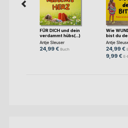
r Dichtung
FÜR DICH und dein
Wie WUN
..)
verdammt hübs(...)
bist du de
tmann
,
Eros
Antje Sleuser
Antje Sleus
24,99 €
24,99 €
Buch
h
9,99 €
E-