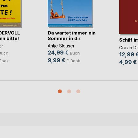
DERVOLL
Da wartet immer ein
nn bitte!
Sommer in dir
Schilf 
er
Antje Sleuser
Grazia D
24,99 €
Buch
Buch
12,99 
9,99 €
Book
E-Book
4,99 €