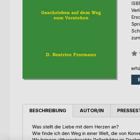
ISB
Ver
Ers
Spr
Sch
zum
Bew
0%
erhä
BESCHREIBUNG
AUTOR/IN
PRESSES
Was stellt die Liebe mit dem Herzen an?
Wie finde ich den Weg in einer Welt, die von Konv
Wo bringen althergebrachte Rollenbilder im Deckm