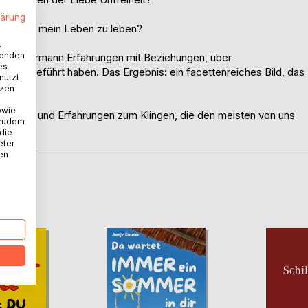
lärung
und heute mein Leben zu leben?
.
wenden
rice Frormann Erfahrungen mit Beziehungen, über
es
ehen geführt haben. Das Ergebnis: ein facettenreiches Bild, das
nutzt
tzen
owie
ebnisse und Erfahrungen zum Klingen, die den meisten von uns
 zudem
 die
eter
nen
D