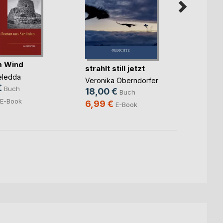
im Wind
Feuer
strahlt still jetzt
eledda
Franky
Veronika Oberndorfer
Taebi
€
Buch
18,00 €
Buch
8,00
E-Book
6,99 €
E-Book