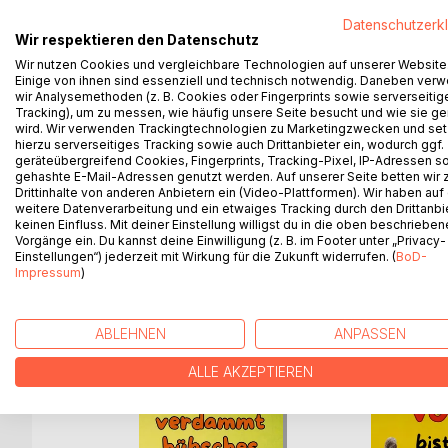
Wie umgehe ich diese Fallen?
Datenschutzerk
Wir respektieren den Datenschutz
Wie kann ich es schaffen, mit Herzanliegen hier 
Wir nutzen Cookies und vergleichbare Technologien auf unserer Website
Einige von ihnen sind essenziell und technisch notwendig. Daneben ver
Im vorliegenden Gedichtzyklus beschreibt D. Beat
wir Analysemethoden (z. B. Cookies oder Fingerprints sowie serverseitig
Eigenständigkeit und Gegenwehr, die sie zum Verst
Tracking), um zu messen, wie häufig unsere Seite besucht und wie sie ge
aus sehr persönlichem Erleben entstanden ist.
wird. Wir verwenden Trackingtechnologien zu Marketingzwecken und se
hierzu serverseitiges Tracking sowie auch Drittanbieter ein, wodurch ggf.
geräteübergreifend Cookies, Fingerprints, Tracking-Pixel, IP-Adressen s
Die Mosaiksteine dieses Lebensbildes bringen Erl
gehashte E-Mail-Adressen genutzt werden. Auf unserer Seite betten wir
nicht fremd sind.
Drittinhalte von anderen Anbietern ein (Video-Plattformen). Wir haben auf
weitere Datenverarbeitung und ein etwaiges Tracking durch den Drittanbi
keinen Einfluss. Mit deiner Einstellung willigst du in die oben beschriebe
Vorgänge ein. Du kannst deine Einwilligung (z. B. im Footer unter „Privacy-
Einstellungen“) jederzeit mit Wirkung für die Zukunft widerrufen. (
BoD-
WEITERE TITEL BEI
Bo
Impressum
)
ABLEHNEN
ANPASSEN
ALLE AKZEPTIEREN