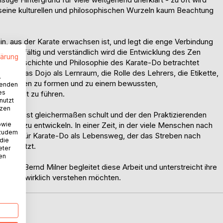
 seine kulturellen und philosophischen Wurzeln kaum Beachtung
 ein, aus der Karate erwachsen ist, und legt die enge Verbindung
Sorgfältig und verständlich wird die Entwicklung des Zen
lärung
 die Geschichte und Philosophie des Karate-Do betrachtet
bung, das Dojo als Lernraum, die Rolle des Lehrers, die Etikette,
.
 Übenden zu formen und zu einem bewussten,
wenden
es
der Welt zu führen.
nutzt
tzen
und Geist gleichermaßen schult und der den Praktizierenden
owie
e Kraft zu entwickeln. In einer Zeit, in der viele Menschen nach
 zudem
n Blick für Karate-Do als Lebensweg, der das Streben nach
 die
nterstützt.
eter
nen
niers Bernd Milner begleitet diese Arbeit und unterstreicht ihre
 sondern wirklich verstehen möchten.