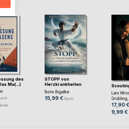
D
essung des
STOPP von
as Ma(...)
Herzkrankheiten
Scoutin
durch me(...)
er
Boris Bigalke
Lars Mro
15,99 €
Buch
Grübling
,
Buch
17,90 
Book
9,99 €