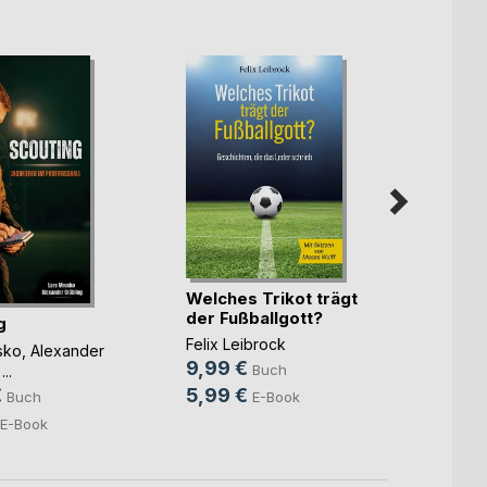
Welches Trikot trägt
Triath
der Fußballgott?
perfe
g
Felix Leibrock
Andre
sko
,
Alexander
9,99 €
9,90
Buch
 ...
€
5,99 €
5,99
Buch
E-Book
E-Book