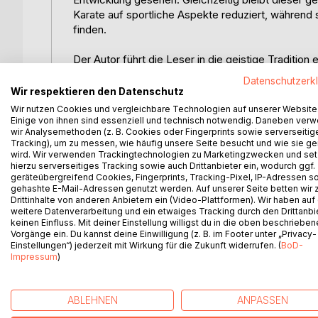
Karate auf sportliche Aspekte reduziert, während
finden.
Der Autor führt die Leser in die geistige Tradition
zwischen Karate-Do und dem Zen-Buddhismus dar. 
Datenschutzerk
ebenso wie seine Grundgedanken erläutert, bevor
Wir respektieren den Datenschutz
werden. Dabei wird sichtbar, wie die körperliche Ü
Wir nutzen Cookies und vergleichbare Technologien auf unserer Website
Meditation und Atmung zusammenwirken, um den
Einige von ihnen sind essenziell und technisch notwendig. Daneben ver
wir Analysemethoden (z. B. Cookies oder Fingerprints sowie serverseitig
verantwortungsvollen Umgang mit sich selbst und 
Tracking), um zu messen, wie häufig unsere Seite besucht und wie sie ge
wird. Wir verwenden Trackingtechnologien zu Marketingzwecken und se
Dieses Werk zeigt Karate-Do als Weg, der Körper 
hierzu serverseitiges Tracking sowie auch Drittanbieter ein, wodurch ggf.
geräteübergreifend Cookies, Fingerprints, Tracking-Pixel, IP-Adressen s
befähigt, Gelassenheit, geistige Präsenz und inner
gehashte E-Mail-Adressen genutzt werden. Auf unserer Seite betten wir
Orientierung und Sinn suchen, öffnet das Buch de
Drittinhalte von anderen Anbietern ein (Video-Plattformen). Wir haben auf
Selbstverwirklichung, Klarheit und geistiger Reife u
weitere Datenverarbeitung und ein etwaiges Tracking durch den Drittanbi
keinen Einfluss. Mit deiner Einstellung willigst du in die oben beschriebe
Vorgänge ein. Du kannst deine Einwilligung (z. B. im Footer unter „Privacy-
Ein Geleitwort des bekannten deutschen Karate-Pio
Einstellungen“) jederzeit mit Wirkung für die Zukunft widerrufen. (
BoD-
Bedeutung für alle, die Karate nicht nur ausüben,
Impressum
)
ABLEHNEN
ANPASSEN