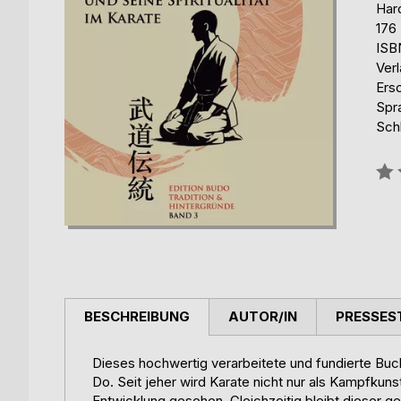
Har
176
ISB
Ver
Ers
Spr
Sch
Bew
0%
BESCHREIBUNG
AUTOR/IN
PRESSES
Dieses hochwertig verarbeitete und fundierte Bu
Do. Seit jeher wird Karate nicht nur als Kampfkuns
Entwicklung gesehen. Gleichzeitig bleibt dieser gei