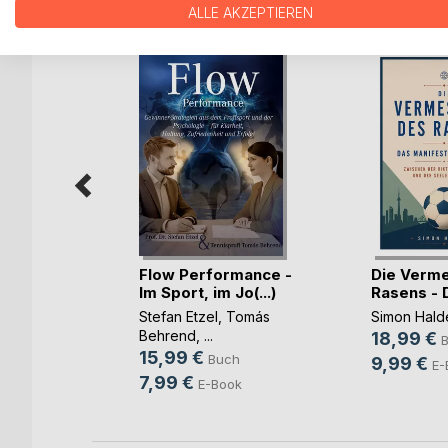
WEITERE TITEL BEI
Bo
ALLE AKZEPTIEREN
machen:
Flow Performance -
Die Verm
o S(...)
Im Sport, im Jo(...)
Rasens - D
ure
Stefan Etzel
,
Tomás
Simon Hald
Behrend
, ...
18,99 €
h
15,99 €
Buch
9,99 €
ok
E-
7,99 €
E-Book