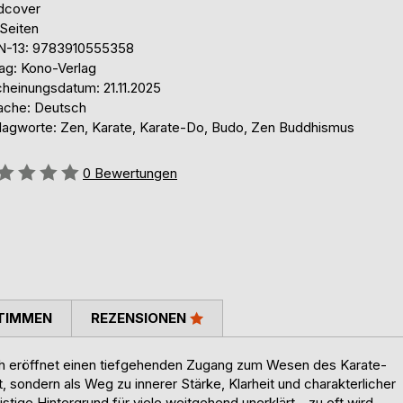
dcover
 Seiten
N-13: 9783910555358
lag: Kono-Verlag
cheinungsdatum: 21.11.2025
ache: Deutsch
lagworte: Zen, Karate, Karate-Do, Budo, Zen Buddhismus
ertung::
0
Bewertungen
TIMMEN
REZENSIONEN
ch eröffnet einen tiefgehenden Zugang zum Wesen des Karate-
t, sondern als Weg zu innerer Stärke, Klarheit und charakterlicher
stige Hintergrund für viele weitgehend unerklärt - zu oft wird