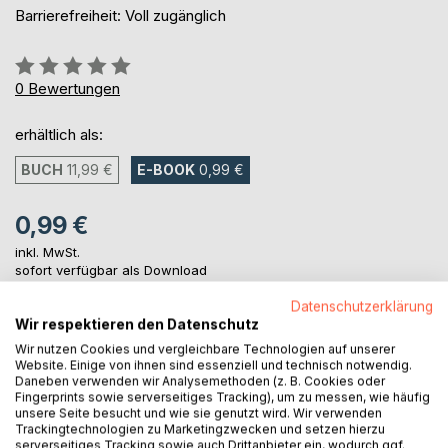
Barrierefreiheit: Voll zugänglich
Bewertung::
0%
0
Bewertungen
erhältlich als:
BUCH
11,99 €
E-BOOK
0,99 €
0,99 €
inkl. MwSt.
sofort verfügbar als Download
Datenschutzerklärung
Wir respektieren den Datenschutz
IN DEN WARENKORB
Wir nutzen Cookies und vergleichbare Technologien auf unserer
Website. Einige von ihnen sind essenziell und technisch notwendig.
Daneben verwenden wir Analysemethoden (z. B. Cookies oder
Auf die Merkliste
Fingerprints sowie serverseitiges Tracking), um zu messen, wie häufig
unsere Seite besucht und wie sie genutzt wird. Wir verwenden
Titel bewerten
Trackingtechnologien zu Marketingzwecken und setzen hierzu
serverseitiges Tracking sowie auch Drittanbieter ein, wodurch ggf.