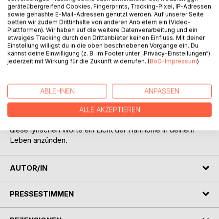
geräteübergreifend Cookies, Fingerprints, Tracking-Pixel, IP-Adressen
sowie gehashte E-Mail-Adressen genutzt werden. Auf unserer Seite
betten wir zudem Drittinhalte von anderen Anbietern ein (Video-
Plattformen). Wir haben auf die weitere Datenverarbeitung und ein
etwaiges Tracking durch den Drittanbieter keinen Einfluss. Mit deiner
Einstellung willigst du in die oben beschriebenen Vorgänge ein. Du
kannst deine Einwilligung (z. B. im Footer unter „Privacy-Einstellungen“)
BESCHREIBUNG
jederzeit mit Wirkung für die Zukunft widerrufen. (
BoD-Impressum
)
Finde Ruhe! Kleine Gedichte, um den hektischen Alltag für
ABLEHNEN
ANPASSEN
einen Moment auszublenden. Tiefe Weisheit zeichnet den
Buddhismus aus. Im Zen findest du die Kraft, wirklich zu dir
ALLE AKZEPTIEREN
zurückzukommen, wenn dich die Welt zerfetzen will. Lass
diese lyrischen Worte ein Licht der Harmonie in deinem
Leben anzünden.
AUTOR/IN
PRESSESTIMMEN