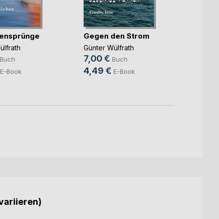
ensprünge
Gegen den Strom
Ein Ge
Park
ülfrath
Günter Wülfrath
Günter
7,00 €
Buch
Buch
7,00 
4,49 €
E-Book
E-Book
3,99
variieren)