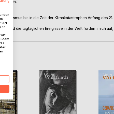
lärung
hunderten.
.
wenden
aschismus bis in die Zeit der Klimakatastrophen Anfang des 21.
es
nutzt
tzen
eit und die tagtäglichen Ereignisse in der Welt fordern mich auf,
owie
 zudem
 die
eter
nen
D