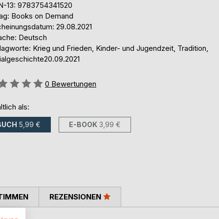
N-13: 9783754341520
lag: Books on Demand
cheinungsdatum: 29.08.2021
ache: Deutsch
agworte: Krieg und Frieden, Kinder- und Jugendzeit, Tradition,
ialgeschichte20.09.2021
ertung::
0
Bewertungen
ltlich als:
BUCH
5,99 €
E-BOOK
3,99 €
TIMMEN
REZENSIONEN