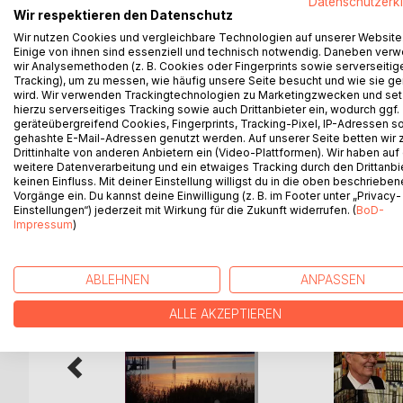
Datenschutzerk
Zeitspiegel, Kurzgeschichten zwischen zwei Jahr
Wir respektieren den Datenschutz
Wir nutzen Cookies und vergleichbare Technologien auf unserer Website
Liebe Leserinnen, liebe Leser,
Einige von ihnen sind essenziell und technisch notwendig. Daneben ver
mit Texten von einem Leben nach dem Deutschen F
wir Analysemethoden (z. B. Cookies oder Fingerprints sowie serverseitig
Jahrhunderts berichte ich.
Tracking), um zu messen, wie häufig unsere Seite besucht und wie sie ge
wird. Wir verwenden Trackingtechnologien zu Marketingzwecken und se
Die Erinnerungen an die eigene Kinder- und Jugendz
hierzu serverseitiges Tracking sowie auch Drittanbieter ein, wodurch ggf.
meine Gedanken dazu aufzuschreiben.
geräteübergreifend Cookies, Fingerprints, Tracking-Pixel, IP-Adressen s
gehashte E-Mail-Adressen genutzt werden. Auf unserer Seite betten wir
Drittinhalte von anderen Anbietern ein (Video-Plattformen). Wir haben auf
weitere Datenverarbeitung und ein etwaiges Tracking durch den Drittanbi
keinen Einfluss. Mit deiner Einstellung willigst du in die oben beschriebe
WEITERE TITEL BEI
Bo
Vorgänge ein. Du kannst deine Einwilligung (z. B. im Footer unter „Privacy-
Einstellungen“) jederzeit mit Wirkung für die Zukunft widerrufen. (
BoD-
Impressum
)
ABLEHNEN
ANPASSEN
ALLE AKZEPTIEREN