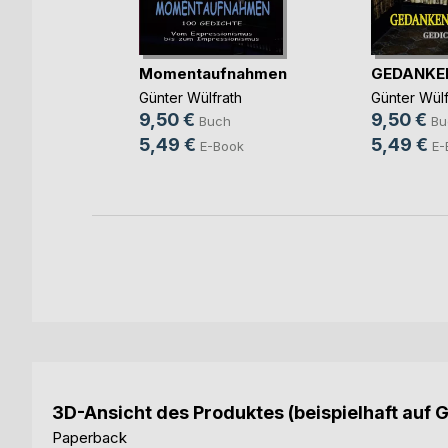
sch
Momentaufnahmen
GEDANKE
nn
Günter Wülfrath
Günter Wülf
9,50 €
9,50 €
h
Buch
Bu
5,49 €
5,49 €
E-Book
E-
3D-Ansicht des Produktes (beispielhaft auf 
Paperback