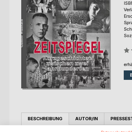
ISB
Ver
Ers
Spr
Schl
Soz
Bew
0%
erhä
BESCHREIBUNG
AUTOR/IN
PRESSES