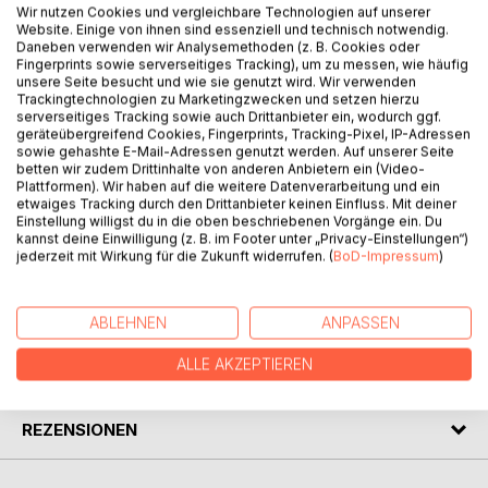
Wir nutzen Cookies und vergleichbare Technologien auf unserer
Website. Einige von ihnen sind essenziell und technisch notwendig.
Daneben verwenden wir Analysemethoden (z. B. Cookies oder
Fingerprints sowie serverseitiges Tracking), um zu messen, wie häufig
BESCHREIBUNG
unsere Seite besucht und wie sie genutzt wird. Wir verwenden
Trackingtechnologien zu Marketingzwecken und setzen hierzu
serverseitiges Tracking sowie auch Drittanbieter ein, wodurch ggf.
geräteübergreifend Cookies, Fingerprints, Tracking-Pixel, IP-Adressen
Es handelt sich um den Roman des Pastors de Buer, der
sowie gehashte E-Mail-Adressen genutzt werden. Auf unserer Seite
seit acht Jahren in der Psychiatrie lebt im Glauben, er sei
betten wir zudem Drittinhalte von anderen Anbietern ein (Video-
dort der Seelsorger. In Wirklichkeit ist er ein Patient, der vor
Plattformen). Wir haben auf die weitere Datenverarbeitung und ein
neun Jahren sein Gedächtnis verloren hat. Durch eine
etwaiges Tracking durch den Drittanbieter keinen Einfluss. Mit deiner
Einstellung willigst du in die oben beschriebenen Vorgänge ein. Du
Hypnosebehandlung gewinnt er sein Gedächtnis zurück
kannst deine Einwilligung (z. B. im Footer unter „Privacy-Einstellungen“)
und erfährt Schreckliches...
jederzeit mit Wirkung für die Zukunft widerrufen. (
BoD-Impressum
)
AUTOR/IN
ABLEHNEN
ANPASSEN
ALLE AKZEPTIEREN
PRESSESTIMMEN
REZENSIONEN