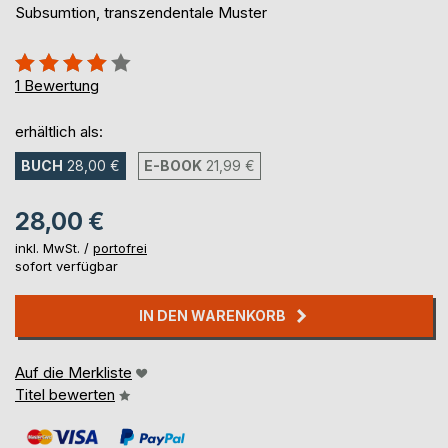
Subsumtion, transzendentale Muster
Bewertung::
80%
1
Bewertung
erhältlich als:
BUCH
28,00 €
E-BOOK
21,99 €
28,00 €
inkl. MwSt. /
portofrei
sofort verfügbar
IN DEN WARENKORB
Auf die Merkliste
Titel bewerten