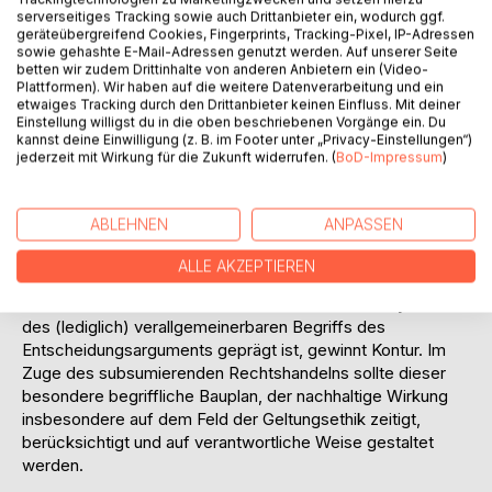
abschließt, wird transzendentalphilosophisch untersucht,
serverseitiges Tracking sowie auch Drittanbieter ein, wodurch ggf.
wie es um diejenigen sprachlichen
geräteübergreifend Cookies, Fingerprints, Tracking-Pixel, IP-Adressen
Gestaltungsbedingungen und Gestaltungsmöglichkeiten
sowie gehashte E-Mail-Adressen genutzt werden. Auf unserer Seite
betten wir zudem Drittinhalte von anderen Anbietern ein (Video-
bestellt ist, die im Verlauf der Erzeugung einer Rechtsnorm
Plattformen). Wir haben auf die weitere Datenverarbeitung und ein
mit unterschiedlicher ethischer Zeitstruktur zur Wirkung
etwaiges Tracking durch den Drittanbieter keinen Einfluss. Mit deiner
gelangen; vor allem die Begriffe „Wahrheit“ und „Geltung“
Einstellung willigst du in die oben beschriebenen Vorgänge ein. Du
kannst deine Einwilligung (z. B. im Footer unter „Privacy-Einstellungen“)
müssen dabei methodisch schlüssig gehandhabt werden,
jederzeit mit Wirkung für die Zukunft widerrufen. (
BoD-Impressum
)
um vor dem Forum der Rechtsgemeinschaft
wissenschaftlich bestehen zu können. Die Vorstellung,
dass der Begriff des Entscheidungsarguments nach
ABLEHNEN
ANPASSEN
Maßgabe fest etablierter Allgemeinheit aufgefasst werden
kann, wird aufzugeben sein; die rechtsphilosophische
ALLE AKZEPTIEREN
Erkenntnis, dass der sprachliche Prozess der Erzeugung
einer Rechtsnorm vielmehr von der funktionalen Dynamik
des (lediglich) verallgemeinerbaren Begriffs des
Entscheidungsarguments geprägt ist, gewinnt Kontur. Im
Zuge des subsumierenden Rechtshandelns sollte dieser
besondere begriffliche Bauplan, der nachhaltige Wirkung
insbesondere auf dem Feld der Geltungsethik zeitigt,
berücksichtigt und auf verantwortliche Weise gestaltet
werden.