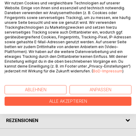
BESCHREIBUNG
Wir nutzen Cookies und vergleichbare Technologien auf unserer
Website. Einige von ihnen sind essenziell und technisch notwendig.
Daneben verwenden wir Analysemethoden (z. B. Cookies oder
Fingerprints sowie serverseitiges Tracking), um zu messen, wie häufig
„Wichtiger als von vielen gelesen, ist mir von wenigen
unsere Seite besucht und wie sie genutzt wird. Wir verwenden
verstanden zu werden.“
Trackingtechnologien zu Marketingzwecken und setzen hierzu
serverseitiges Tracking sowie auch Drittanbieter ein, wodurch ggf.
geräteübergreifend Cookies, Fingerprints, Tracking-Pixel, IP-Adressen
Im Mittelpunkt meiner Ausführungen steht das Leben und
sowie gehashte E-Mail-Adressen genutzt werden. Auf unserer Seite
alles rund um das Leben: Dinge und Umstände, die es ein
betten wir zudem Drittinhalte von anderen Anbietern ein (Video-
Leben lang begleiten, Dinge als Momentaufnahmen des
Plattformen). Wir haben auf die weitere Datenverarbeitung und ein
etwaiges Tracking durch den Drittanbieter keinen Einfluss. Mit deiner
Lebens und Dinge, die es zeitlebens beschäftigen.
Einstellung willigst du in die oben beschriebenen Vorgänge ein. Du
Vielleicht gelingt es mir, Sie für ein Leben zu sensibilisieren,
kannst deine Einwilligung (z. B. im Footer unter „Privacy-Einstellungen“)
das Sie bisher wie selbstverständlich gelebt haben.
jederzeit mit Wirkung für die Zukunft widerrufen. (
BoD-Impressum
)
AUTOR/IN
ABLEHNEN
ANPASSEN
ALLE AKZEPTIEREN
PRESSESTIMMEN
REZENSIONEN