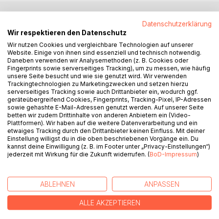
Datenschutzerklärung
BESCHREIBUNG
Wir respektieren den Datenschutz
Wir nutzen Cookies und vergleichbare Technologien auf unserer
Website. Einige von ihnen sind essenziell und technisch notwendig.
"du weckst die dinge, die schlafen - und sie, sie halten dich
Daneben verwenden wir Analysemethoden (z. B. Cookies oder
wach - du beschleunigst träume wie teilchen - du fliegst
Fingerprints sowie serverseitiges Tracking), um zu messen, wie häufig
und verlierst deine flügel - du betest zu göttern in farbe -
unsere Seite besucht und wie sie genutzt wird. Wir verwenden
Trackingtechnologien zu Marketingzwecken und setzen hierzu
und bist dir die einsamste kirche - du wirfst den ball auf das
serverseitiges Tracking sowie auch Drittanbieter ein, wodurch ggf.
feld und er kehrt nie mehr zurück."
geräteübergreifend Cookies, Fingerprints, Tracking-Pixel, IP-Adressen
sowie gehashte E-Mail-Adressen genutzt werden. Auf unserer Seite
LETHE ist das Debüt und gleichzeitig der Auftakt zu einer
betten wir zudem Drittinhalte von anderen Anbietern ein (Video-
Plattformen). Wir haben auf die weitere Datenverarbeitung und ein
Reihe von Gedichtsammlungen unter dem Titel
etwaiges Tracking durch den Drittanbieter keinen Einfluss. Mit deiner
"zeitenwende" des vielseitigen Lyrikers Robert Igel, der
Einstellung willigst du in die oben beschriebenen Vorgänge ein. Du
seit 2019 eigene Gedichte und Übersetzungen
kannst deine Einwilligung (z. B. im Footer unter „Privacy-Einstellungen“)
jederzeit mit Wirkung für die Zukunft widerrufen. (
BoD-Impressum
)
fremdsprachiger Lyrik auf Instagram veröffentlicht.
Die 92 Gedichte thematisieren auf ihre ganz eigene Weise
ABLEHNEN
ANPASSEN
die Vergänglichkeit des Menschen, sein Ausgeliefertsein,
seine Sehnsucht danach, zu bleiben - und das Vergessen.
ALLE AKZEPTIEREN