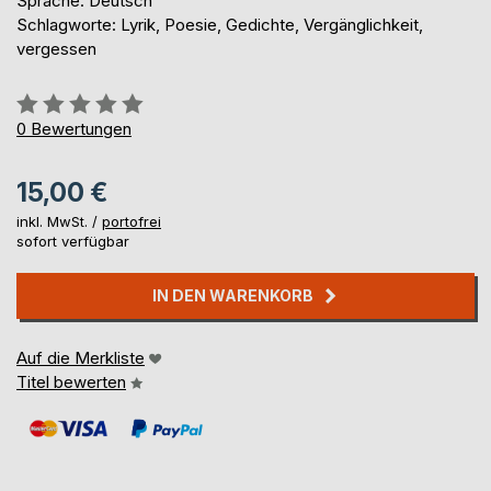
Sprache: Deutsch
Schlagworte: Lyrik, Poesie, Gedichte, Vergänglichkeit,
vergessen
Bewertung::
0%
0
Bewertungen
15,00 €
inkl. MwSt. /
portofrei
sofort verfügbar
IN DEN WARENKORB
Auf die Merkliste
Titel bewerten