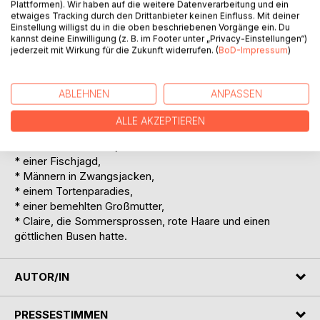
Plattformen). Wir haben auf die weitere Datenverarbeitung und ein
* einem Dichter, den niemand kennt,
etwaiges Tracking durch den Drittanbieter keinen Einfluss. Mit deiner
* einem Liebespaar, das am »Standesunterschied«
Einstellung willigst du in die oben beschriebenen Vorgänge ein. Du
kannst deine Einwilligung (z. B. im Footer unter „Privacy-Einstellungen“)
scheitert,
jederzeit mit Wirkung für die Zukunft widerrufen. (
BoD-Impressum
)
* einer Ménage-à-trois, bestehend aus Adonis, Aphrodite
und Persephone,
* Ruth - einem Mehrfachbild über Opfer und Täter in der
ABLEHNEN
ANPASSEN
Nazizeit,
* Maria, wie sie ihren Kopf verlor,
ALLE AKZEPTIEREN
* einem Deutschen und wie es ihm erging, als er in Paris ein
Franzose sein wollte,
* einer Fischjagd,
* Männern in Zwangsjacken,
* einem Tortenparadies,
* einer bemehlten Großmutter,
* Claire, die Sommersprossen, rote Haare und einen
göttlichen Busen hatte.
AUTOR/IN
PRESSESTIMMEN