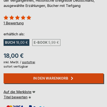
der Vergangenheit, Historische Ereignisse Deutschland,
ausgewählte Erzählungen, Bücher mit Tiefgang
Bewertung::
100%
1
Bewertung
erhältlich als:
BUCH
18,00 €
E-BOOK
5,99 €
18,00 €
inkl. MwSt. /
portofrei
sofort verfügbar
IN DEN WARENKORB
Auf die Merkliste
Titel bewerten