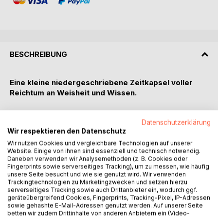
BESCHREIBUNG
Eine kleine niedergeschriebene Zeitkapsel voller
Reichtum an Weisheit und Wissen.
Dieses Buch führt uns über die Zeitbrücke zur
Datenschutzerklärung
Spurensuche an Orte aus der Kindheit des Autors bis zur
Wir respektieren den Datenschutz
Jetztzeit, festgehalten in wunderbaren Erzählungen,
Geschichten und Geschichtchen, unter anderem von
Wir nutzen Cookies und vergleichbare Technologien auf unserer
Website. Einige von ihnen sind essenziell und technisch notwendig.
Daneben verwenden wir Analysemethoden (z. B. Cookies oder
* einem Heiden, der am Kreuz verbrannt wird,
Fingerprints sowie serverseitiges Tracking), um zu messen, wie häufig
* einem Bahnhof und Pustekuchen, dem Vorsteher,
unsere Seite besucht und wie sie genutzt wird. Wir verwenden
Trackingtechnologien zu Marketingzwecken und setzen hierzu
* einem Familientreffen am Jenseitslagerfeuer
serverseitiges Tracking sowie auch Drittanbieter ein, wodurch ggf.
* einer Geisterorgel, die eine Bachfuge spielt,
geräteübergreifend Cookies, Fingerprints, Tracking-Pixel, IP-Adressen
* einem Badewannenmörder, der freigesprochen wird,
sowie gehashte E-Mail-Adressen genutzt werden. Auf unserer Seite
betten wir zudem Drittinhalte von anderen Anbietern ein (Video-
* einem Totenhemd, das kratzt,