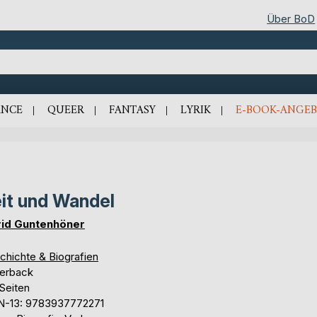
Über BoD
NCE
QUEER
FANTASY
LYRIK
E-BOOK-ANGEB
it und Wandel
rid Guntenhöner
chichte & Biografien
erback
Seiten
N-13: 9783937772271