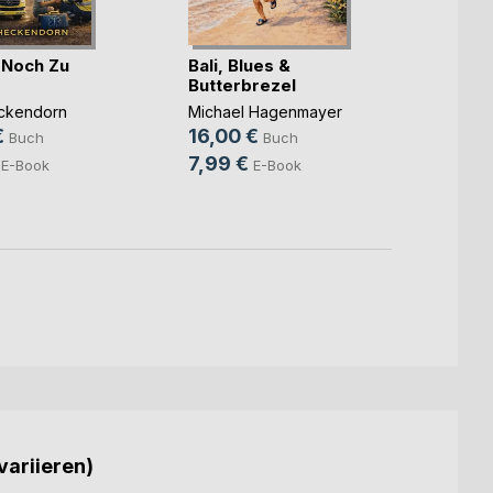
r Noch Zu
Bali, Blues &
Butterbrezel
Die P
Verb
ckendorn
Michael Hagenmayer
€
16,00 €
Claudi
Buch
Buch
19,11
7,99 €
E-Book
E-Book
5,99
variieren)