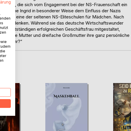
lärung
r Mutter, die sich vom Engagement bei der NS-Frauenschaft ein
geborene Ingrid in besonderer Weise dem Einfluss der Nazis
.
g sogar eine der seltenen NS-Eliteschulen für Mädchen. Nach
wenden
llig umdenken. Während sie das deutsche Wirtschaftswunder
es
nutzt
ur selbstständigen erfolgreichen Geschäftsfrau mitgestaltet,
tzen
weifache Mutter und dreifache Großmutter ihre ganz persönliche
lich wahr?“
owie
 zudem
 die
eter
nen
D