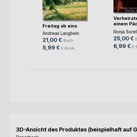
n ohne
Verheirate
einem Päd
Freitag ab eins
u(...)
g
Ronja Sorel
Andreas Langbein
25,00 €
h
21,00 €
Buch
6,99 €
ok
E-
5,99 €
E-Book
3D-Ansicht des Produktes (beispielhaft auf 