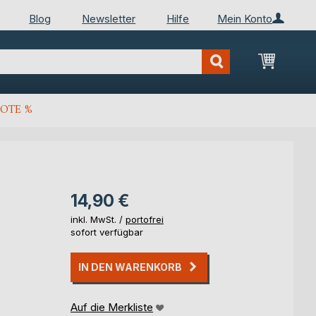
Blog
Newsletter
Hilfe
Mein Konto
Mein Wa
OTE %
14,90 €
inkl. MwSt. /
portofrei
sofort verfügbar
IN DEN WARENKORB
Auf die Merkliste