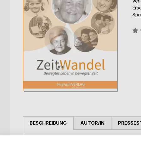
Verl
Ers
Spr
Bew
0%
BESCHREIBUNG
AUTOR/IN
PRESSES
Ingrid Guntenhöners Lebensgeschichte wirft mehr 