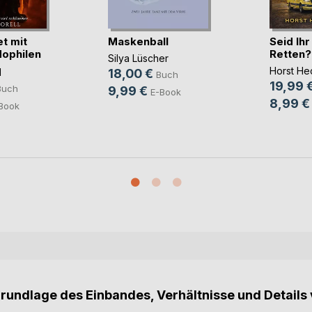
t mit
Maskenball
Seid Ih
ophilen
Retten?
Silya Lüscher
Horst He
l
18,00 €
Buch
19,99 
Buch
9,99 €
E-Book
8,99 €
Book
Grundlage des Einbandes, Verhältnisse und Details 