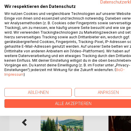
Datenschutzerk
vergangenen Jahrhunderts. Durch die Haltung ihre
Wir respektieren den Datenschutz
besseres Vorankommen verspricht, wird die 1929 
Wir nutzen Cookies und vergleichbare Technologien auf unserer Website
ausgesetzt und besucht mit der Napola Kolmarber
Einige von ihnen sind essenziell und technisch notwendig. Daneben ver
Kriegsende muss die nunmehr Sechzehnjährige vö
wir Analysemethoden (z. B. Cookies oder Fingerprints sowie serverseitig
Tracking), um zu messen, wie häufig unsere Seite besucht und wie sie ge
miterlebt und vom einfachen Bürofräulein bis hin z
wird. Wir verwenden Trackingtechnologien zu Marketingzwecken und se
während jeder Phase ihres Lebens begleitet die z
hierzu serverseitiges Tracking sowie auch Drittanbieter ein, wodurch ggf.
Auseinandersetzung mit der Frage: „Was ist eigent
geräteübergreifend Cookies, Fingerprints, Tracking-Pixel, IP-Adressen s
gehashte E-Mail-Adressen genutzt werden. Auf unserer Seite betten wir
Drittinhalte von anderen Anbietern ein (Video-Plattformen). Wir haben auf
weitere Datenverarbeitung und ein etwaiges Tracking durch den Drittanbi
keinen Einfluss. Mit deiner Einstellung willigst du in die oben beschriebe
Vorgänge ein. Du kannst deine Einwilligung (z. B. im Footer unter „Privacy-
WEITERE TITEL BEI
Bo
Einstellungen“) jederzeit mit Wirkung für die Zukunft widerrufen. (
BoD-
Impressum
)
ABLEHNEN
ANPASSEN
ALLE AKZEPTIEREN