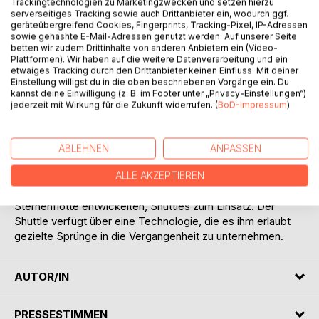
Trackingtechnologien zu Marketingzwecken und setzen hierzu
serverseitiges Tracking sowie auch Drittanbieter ein, wodurch ggf.
geräteübergreifend Cookies, Fingerprints, Tracking-Pixel, IP-Adressen
sowie gehashte E-Mail-Adressen genutzt werden. Auf unserer Seite
betten wir zudem Drittinhalte von anderen Anbietern ein (Video-
Plattformen). Wir haben auf die weitere Datenverarbeitung und ein
etwaiges Tracking durch den Drittanbieter keinen Einfluss. Mit deiner
BESCHREIBUNG
Einstellung willigst du in die oben beschriebenen Vorgänge ein. Du
kannst deine Einwilligung (z. B. im Footer unter „Privacy-Einstellungen“)
jederzeit mit Wirkung für die Zukunft widerrufen. (
BoD-Impressum
)
Nach mehr als 200 Jahren, möchte die Besatzung der
U.S.S. Amazonas NX-19700 das Rätsel um Delta Vega
lösen und herausfinden wie es zu den Veränderungen von
ABLEHNEN
ANPASSEN
Besatzungsmitgliedern der U.S.S. Enterprise NCC-1701
kommen konnte.
ALLE AKZEPTIEREN
Hierfür kommt der Prototyp eines neuen, durch die
Sternenflotte entwickelten, Shuttles zum Einsatz. Der
Shuttle verfügt über eine Technologie, die es ihm erlaubt
gezielte Sprünge in die Vergangenheit zu unternehmen.
AUTOR/IN
PRESSESTIMMEN