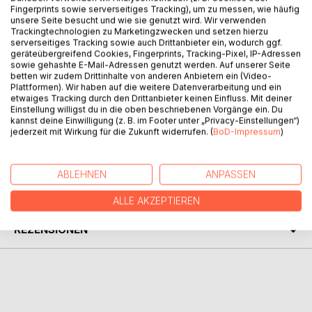
Fingerprints sowie serverseitiges Tracking), um zu messen, wie häufig
Hauptkommissarin Ellen Faber hat ihren Dienst quittiert,
unsere Seite besucht und wie sie genutzt wird. Wir verwenden
aber die Verbrechen lassen sie nicht los. Sie stolpert über
Trackingtechnologien zu Marketingzwecken und setzen hierzu
kriminelle Genmanipulationen an Nahrungsmitteln. Agenten
serverseitiges Tracking sowie auch Drittanbieter ein, wodurch ggf.
geräteübergreifend Cookies, Fingerprints, Tracking-Pixel, IP-Adressen
der Genkonzerne und selbst ihre Ex-Kollegen jagen sie mit
sowie gehashte E-Mail-Adressen genutzt werden. Auf unserer Seite
allen Mitteln. Ihre Zeit in Freiheit läuft ab, eine falsche
betten wir zudem Drittinhalte von anderen Anbietern ein (Video-
Entscheidung und die Fallen schnappen zu. Nur ein einziger
Plattformen). Wir haben auf die weitere Datenverarbeitung und ein
etwaiges Tracking durch den Drittanbieter keinen Einfluss. Mit deiner
Mensch kann ihr helfen: ihr Erpresser. Aber der verfolgt
Einstellung willigst du in die oben beschriebenen Vorgänge ein. Du
einen eigenen Plan.
kannst deine Einwilligung (z. B. im Footer unter „Privacy-Einstellungen“)
jederzeit mit Wirkung für die Zukunft widerrufen. (
BoD-Impressum
)
AUTOR/IN
ABLEHNEN
ANPASSEN
PRESSESTIMMEN
ALLE AKZEPTIEREN
REZENSIONEN