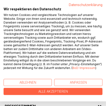
mehrere Texte zu allen Hypnoseteilen (Einleitung,
Datenschutzerklärung
Vertiefung, Compliance, Hauptteil, Stabilisierung, Übergang
Wir respektieren den Datenschutz
zur Ausleitung und Ausleitung) zur Auswahl an. Sie finden in
Wir nutzen Cookies und vergleichbare Technologien auf unserer
diesem Buch, dem Titel entsprechend, natürlich auch zehn
Website. Einige von ihnen sind essenziell und technisch notwendig.
vollständig ausformulierte Hauptteile zum Thema
Daneben verwenden wir Analysemethoden (z. B. Cookies oder
Kontaktängste und soziale Phobien, die zu den häufigsten
Fingerprints sowie serverseitiges Tracking), um zu messen, wie häufig
Angststörungen gehören. Bauen Sie einfach mit Hilfe der
unsere Seite besucht und wie sie genutzt wird. Wir verwenden
Trackingtechnologien zu Marketingzwecken und setzen hierzu
vollständig formulierten Bausteine Ihre persönliche
serverseitiges Tracking sowie auch Drittanbieter ein, wodurch ggf.
Hypnosesitzung zusammen. Alle Texte können sowohl von
geräteübergreifend Cookies, Fingerprints, Tracking-Pixel, IP-Adressen
Anfängern als auch von fortgeschrittenen Hypnotiseuren
sowie gehashte E-Mail-Adressen genutzt werden. Auf unserer Seite
betten wir zudem Drittinhalte von anderen Anbietern ein (Video-
sofort eingesetzt werden. Die Suggestionstexte sind so
Plattformen). Wir haben auf die weitere Datenverarbeitung und ein
geschrieben, dass sie bequem abgelesen werden können.
etwaiges Tracking durch den Drittanbieter keinen Einfluss. Mit deiner
Gerne können Sie als Hypnotiseur/in auch Ihre eigenen
Einstellung willigst du in die oben beschriebenen Vorgänge ein. Du
kannst deine Einwilligung (z. B. im Footer unter „Privacy-Einstellungen“)
Suggestionen ergänzen oder die Texte für die Arbeit mit
jederzeit mit Wirkung für die Zukunft widerrufen. (
BoD-Impressum
)
Ihren Klienten überarbeiten und anpassen. Alle Hypnosen,
die in diesem Buch vorgestellt werden, sind praxiserprobt
und wurden in vielen Fällen erfolgreich angewandt.
ABLEHNEN
ANPASSEN
ALLE AKZEPTIEREN
AUTOR/IN