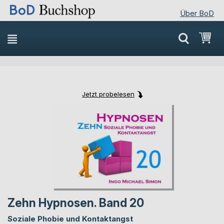
Über BoD
Direkt
Mei
zum
Inhalt
Jetzt probelesen
Skip
Skip
to
to
the
the
end
beginning
of
of
the
the
images
images
gallery
gallery
Zehn Hypnosen. Band 20
Soziale Phobie und Kontaktangst