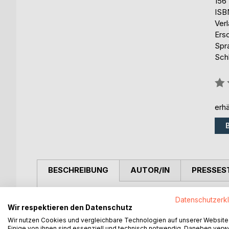
156
ISB
Ver
Ers
Spr
Sch
Bew
0%
erhä
BESCHREIBUNG
AUTOR/IN
PRESSES
Der Grund zu reisen war für mich, die Lebensverh
Datenschutzerk
Umgangs miteinander zu sehen, was ihnen wichtig i
Wir respektieren den Datenschutz
wenigstens ein paar Worte der einheimischen Sp
Wir nutzen Cookies und vergleichbare Technologien auf unserer Website
Einige von ihnen sind essenziell und technisch notwendig. Daneben ver