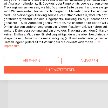
Besonderheiten der Natur näher anzuschauen. Bald
wir Analysemethoden (z. B. Cookies oder Fingerprints sowie serverseitig
zwar unterschiedlich verhalten, denen aber auch s
Tracking), um zu messen, wie häufig unsere Seite besucht und wie sie ge
wird. Wir verwenden Trackingtechnologien zu Marketingzwecken und se
hierzu serverseitiges Tracking sowie auch Drittanbieter ein, wodurch ggf.
geräteübergreifend Cookies, Fingerprints, Tracking-Pixel, IP-Adressen s
gehashte E-Mail-Adressen genutzt werden. Auf unserer Seite betten wir
WEITERE TITEL BEI
Bo
Drittinhalte von anderen Anbietern ein (Video-Plattformen). Wir haben auf
weitere Datenverarbeitung und ein etwaiges Tracking durch den Drittanbi
keinen Einfluss. Mit deiner Einstellung willigst du in die oben beschriebe
Vorgänge ein. Du kannst deine Einwilligung (z. B. im Footer unter „Privacy-
Einstellungen“) jederzeit mit Wirkung für die Zukunft widerrufen. (
BoD-
Impressum
)
Zauberwort Reisen
Zauberwo
Teil 2
Teil 3
 Buch von
ABLEHNEN
ANPASSEN
kobsweg
Angela Dembowski
Angela De
6,99 €
6,99 €
Buch
Bu
ALLE AKZEPTIEREN
h
4,49 €
4,49 €
E-Book
E-
ok