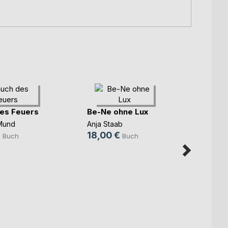
es Feuers
Be-Ne ohne Lux
Balka
Mund
Anja Staab
Frank 
€
18,00 €
22,0
Buch
Buch