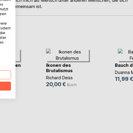
 fühlte ich mich als Mensch unter anderen Menschen, die sich
es
o viel gemeinsam ist.
nutzt
tzen
owie
 zudem
D
 die
eter
nen
rt Reisen
Ikonen des
Bauch d
Brutalismus
Duanna 
mbowski
Richard Deiss
11,99 
20,00 €
ch
Buch
Book