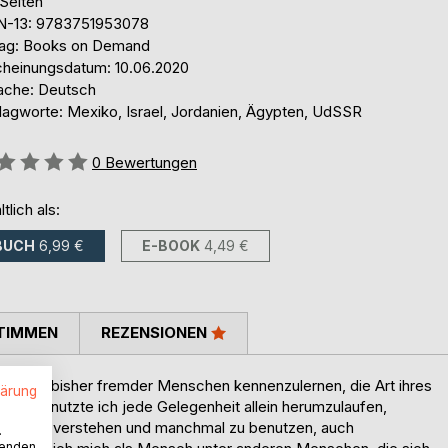
 Seiten
N-13: 9783751953078
lag: Books on Demand
cheinungsdatum: 10.06.2020
ache: Deutsch
lagworte: Mexiko, Israel, Jordanien, Ägypten, UdSSR
ertung::
0
Bewertungen
ltlich als:
BUCH
6,99 €
E-BOOK
4,49 €
TIMMEN
REZENSIONEN
ältnisse bisher fremder Menschen kennenzulernen, die Art ihres
lärung
st. So nutzte ich jede Gelegenheit allein herumzulaufen,
rache zu verstehen und manchmal zu benutzen, auch
.
wenden