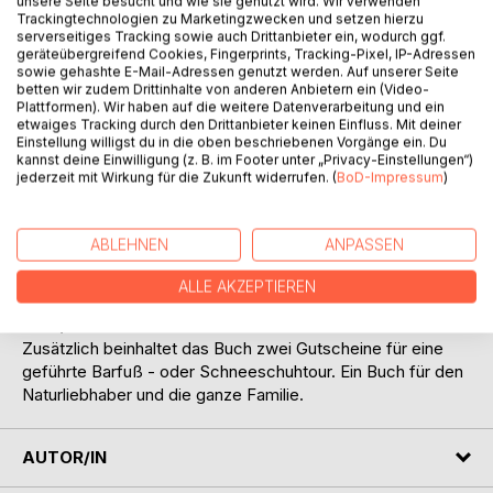
Titel bewerten
unsere Seite besucht und wie sie genutzt wird. Wir verwenden
Trackingtechnologien zu Marketingzwecken und setzen hierzu
serverseitiges Tracking sowie auch Drittanbieter ein, wodurch ggf.
geräteübergreifend Cookies, Fingerprints, Tracking-Pixel, IP-Adressen
sowie gehashte E-Mail-Adressen genutzt werden. Auf unserer Seite
betten wir zudem Drittinhalte von anderen Anbietern ein (Video-
Plattformen). Wir haben auf die weitere Datenverarbeitung und ein
etwaiges Tracking durch den Drittanbieter keinen Einfluss. Mit deiner
Einstellung willigst du in die oben beschriebenen Vorgänge ein. Du
kannst deine Einwilligung (z. B. im Footer unter „Privacy-Einstellungen“)
BESCHREIBUNG
jederzeit mit Wirkung für die Zukunft widerrufen. (
BoD-Impressum
)
"Zauberhafte Bergseen (2)", ist die Fortsetzung des
ABLEHNEN
ANPASSEN
erfolgreichen ersten Buches. Jetzt mit drei Touren und
acht Seiten mehr. Die Ziele sind vorwiegend in den Allgäuer
ALLE AKZEPTIEREN
- und Lechtaler Alpen. Die drei neuen Touren sind in
Lech/Zürs.
Zusätzlich beinhaltet das Buch zwei Gutscheine für eine
geführte Barfuß - oder Schneeschuhtour. Ein Buch für den
Naturliebhaber und die ganze Familie.
AUTOR/IN