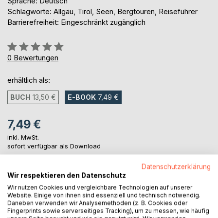
Sprache: Deutsch
Schlagworte: Allgäu, Tirol, Seen, Bergtouren, Reiseführer
Barrierefreiheit: Eingeschränkt zugänglich
Bewertung::
0%
0
Bewertungen
erhältlich als:
BUCH
13,50 €
E-BOOK
7,49 €
7,49 €
inkl. MwSt.
sofort verfügbar als Download
Datenschutzerklärung
Wir respektieren den Datenschutz
IN DEN WARENKORB
Wir nutzen Cookies und vergleichbare Technologien auf unserer
Website. Einige von ihnen sind essenziell und technisch notwendig.
Daneben verwenden wir Analysemethoden (z. B. Cookies oder
Auf die Merkliste
Fingerprints sowie serverseitiges Tracking), um zu messen, wie häufig