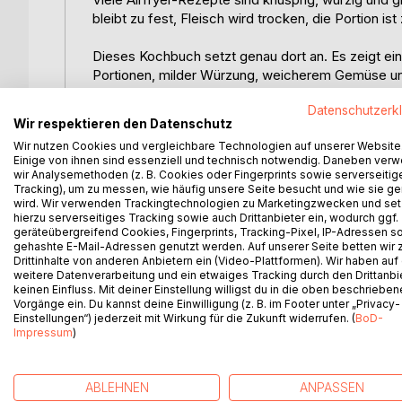
bleibt zu fest, Fleisch wird trocken, die Portion ist
Dieses Kochbuch setzt genau dort an. Es zeigt einf
Portionen, milder Würzung, weicherem Gemüse und
Datenschutzerk
Die Rezepte sind für 1-2 Personen gedacht und las
Wir respektieren den Datenschutz
zubereiten. Kein schwerer Topf, kein langes Vorbr
Wir nutzen Cookies und vergleichbare Technologien auf unserer Website
überschaubare Teller mit Geflügel, Fisch, Ei, Käse
Einige von ihnen sind essenziell und technisch notwendig. Daneben ver
wir Analysemethoden (z. B. Cookies oder Fingerprints sowie serverseitig
Besonders praktisch sind die kurzen Schritte: Zuta
Tracking), um zu messen, wie häufig unsere Seite besucht und wie sie ge
wird. Wir verwenden Trackingtechnologien zu Marketingzwecken und se
prüfen und kurz ruhen lassen. So bleibt das Koche
hierzu serverseitiges Tracking sowie auch Drittanbieter ein, wodurch ggf.
möchte.
geräteübergreifend Cookies, Fingerprints, Tracking-Pixel, IP-Adressen s
gehashte E-Mail-Adressen genutzt werden. Auf unserer Seite betten wir
Drittinhalte von anderen Anbietern ein (Video-Plattformen). Wir haben auf
Dieses Buch ist ideal für alle, die warme Mahlzeiten
weitere Datenverarbeitung und ein etwaiges Tracking durch den Drittanbi
scharf und nicht zu kompliziert sind.
keinen Einfluss. Mit deiner Einstellung willigst du in die oben beschriebe
Vorgänge ein. Du kannst deine Einwilligung (z. B. im Footer unter „Privacy-
Einstellungen“) jederzeit mit Wirkung für die Zukunft widerrufen. (
BoD-
Für mehr Alltag, mehr Ruhe und mehr Genuss aus kl
Impressum
)
ABLEHNEN
ANPASSEN