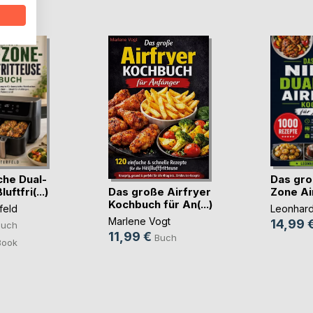
D
che Dual-
Das gro
Das große Airfryer
ftfri(...)
Zone Air
Kochbuch für An(...)
feld
Leonhard
Marlene Vogt
14,99 
Buch
11,99 €
Buch
Book