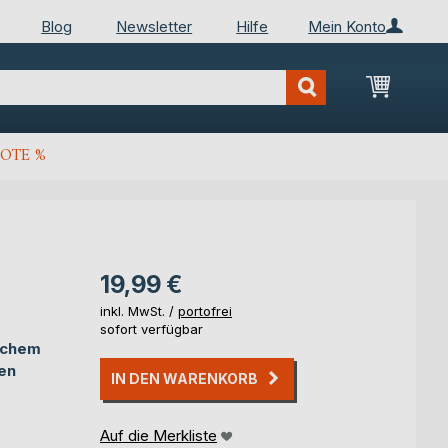
Blog
Newsletter
Hilfe
Mein Konto
Mein Wa
OTE %
19,99 €
inkl. MwSt. /
portofrei
sofort verfügbar
eichem
en
IN DEN WARENKORB
Auf die Merkliste