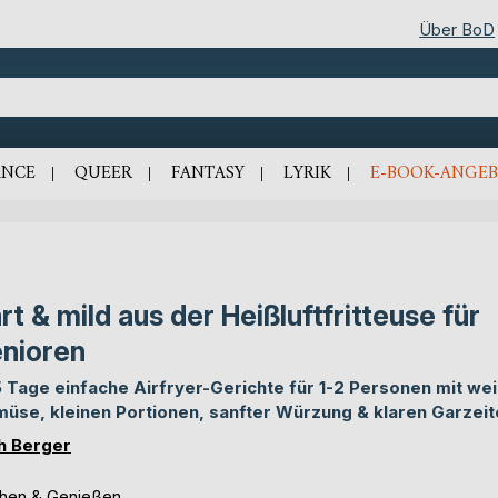
Über BoD
NCE
QUEER
FANTASY
LYRIK
E-BOOK-ANGEB
rt & mild aus der Heißluftfritteuse für
nioren
 Tage einfache Airfryer-Gerichte für 1-2 Personen mit w
üse, kleinen Portionen, sanfter Würzung & klaren Garzeit
h Berger
hen & Genießen