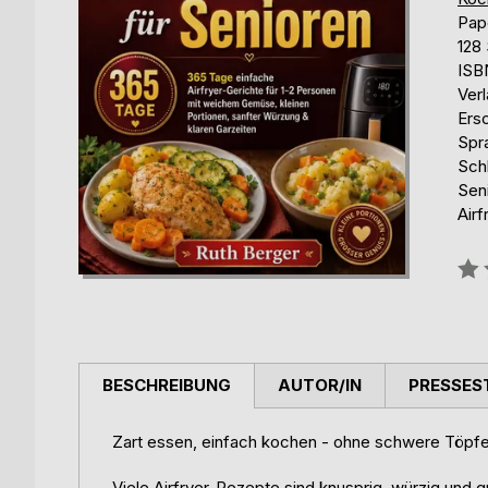
Pap
128 
ISB
Ver
Ers
Spr
Schl
Seni
Airf
Bew
0%
BESCHREIBUNG
AUTOR/IN
PRESSES
Zart essen, einfach kochen - ohne schwere Töpf
Viele Airfryer-Rezepte sind knusprig, würzig und 