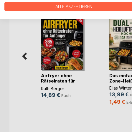
WEITERE TITEL BEI
Bo
ALLE AKZEPTIEREN
Airfryer ohne
Das einfa
h bei
Rätselraten für
Zone-Heißlu
Anfä(...)
Elias Winter
Ruth Berger
e
13,99 €
14,89 €
Buch
ch
1,49 €
E-
ok