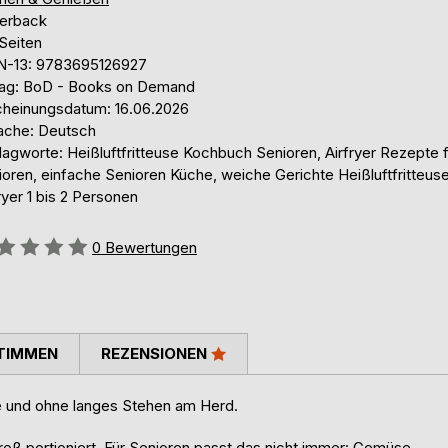
erback
Seiten
N-13: 9783695126927
lag: BoD - Books on Demand
cheinungsdatum: 16.06.2026
ache: Deutsch
agworte: Heißluftfritteuse Kochbuch Senioren, Airfryer Rezepte f
oren, einfache Senioren Küche, weiche Gerichte Heißluftfritteuse
ryer 1 bis 2 Personen
ertung::
0
Bewertungen
TIMMEN
REZENSIONEN
e und ohne langes Stehen am Herd.
groß portioniert. Für Senioren passt das nicht immer: Gemüse