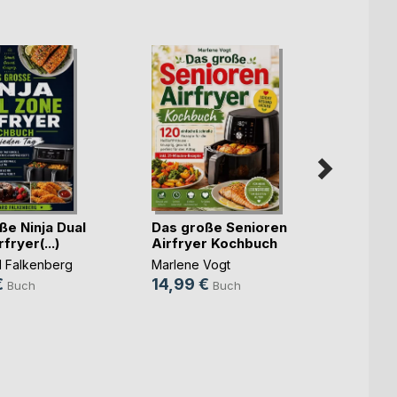
ße Ninja Dual
Das große Senioren
Medit
fryer(...)
Airfryer Kochbuch
für j
 Falkenberg
Marlene Vogt
Paula 
€
14,99 €
13,8
Buch
Buch
8,49