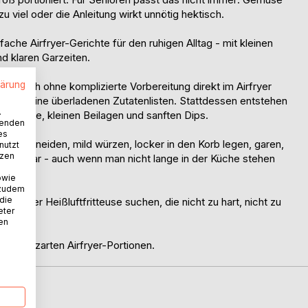
 zu viel oder die Anleitung wirkt unnötig hektisch.
ache Airfryer-Gerichte für den ruhigen Alltag - mit kleinen
 klaren Garzeiten.
lärung
sen sich ohne komplizierte Vorbereitung direkt im Airfryer
aten, keine überladenen Zutatenlisten. Stattdessen entstehen
.
, Gemüse, kleinen Beilagen und sanften Dips.
wenden
es
ten schneiden, mild würzen, locker in den Korb legen, garen,
nutzt
tzen
n planbar - auch wenn man nicht lange in der Küche stehen
owie
 zudem
 die
 aus der Heißluftfritteuse suchen, die nicht zu hart, nicht zu
eter
nen
einen, zarten Airfryer-Portionen.