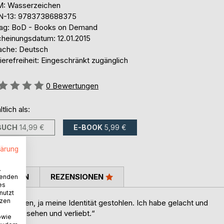
: Wasserzeichen
N-13: 9783738688375
lag: BoD - Books on Demand
cheinungsdatum: 12.01.2015
ache: Deutsch
ierefreiheit: Eingeschränkt zugänglich
ertung::
0
Bewertungen
ltlich als:
BUCH
14,99 €
E-BOOK
5,99 €
lärung
.
TIMMEN
REZENSIONEN
wenden
es
nutzt
tzen
efangen, ja meine Identität gestohlen. Ich habe gelacht und
über gesehen und verliebt.“
owie