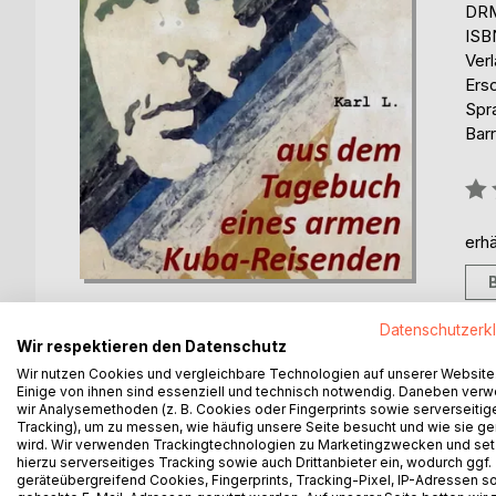
DRM
ISB
Ver
Ers
Spr
Barr
Bew
0%
erhä
Datenschutzerk
Wir respektieren den Datenschutz
Wir nutzen Cookies und vergleichbare Technologien auf unserer Website
BESCHREIBUNG
AUTOR/IN
PRESSES
Einige von ihnen sind essenziell und technisch notwendig. Daneben ver
wir Analysemethoden (z. B. Cookies oder Fingerprints sowie serverseitig
Tracking), um zu messen, wie häufig unsere Seite besucht und wie sie ge
wird. Wir verwenden Trackingtechnologien zu Marketingzwecken und se
„Für einen kurzen Moment hat mich Kuba nochmal g
hierzu serverseitiges Tracking sowie auch Drittanbieter ein, wodurch ggf.
geweint auf der Insel. Hab' mich dem Tode gegen
geräteübergreifend Cookies, Fingerprints, Tracking-Pixel, IP-Adressen s