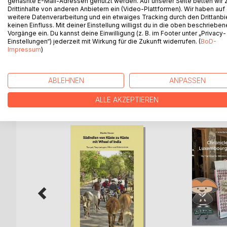
gehashte E-Mail-Adressen genutzt werden. Auf unserer Seite betten wir
Drittinhalte von anderen Anbietern ein (Video-Plattformen). Wir haben auf
Wie stark muss ein gelebter Traum sein, dass ein
weitere Datenverarbeitung und ein etwaiges Tracking durch den Drittanbi
Tagebuch eines armen Kuba-Reisenden, der mit 
keinen Einfluss. Mit deiner Einstellung willigst du in die oben beschriebe
weniger angenehme Kuba gereist ist. Der dort so v
Vorgänge ein. Du kannst deine Einwilligung (z. B. im Footer unter „Privacy-
Einstellungen“) jederzeit mit Wirkung für die Zukunft widerrufen. (
BoD-
zu erzählen. Für den Frieden unter den Menschen
Impressum
)
die ihren ganz eigenen Weg gefunden haben. Die
ABLEHNEN
ANPASSEN
WEITERE TITEL BEI
Bo
ALLE AKZEPTIEREN