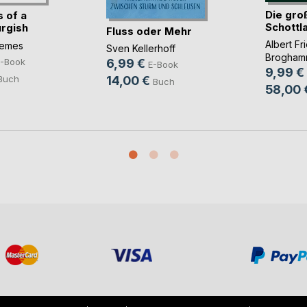
Die gro
 of a
Schottl
rgish
Fluss oder Mehr
Albert Fr
temes
Sven Kellerhoff
Brogham
6,99 €
-Book
E-Book
9,99 €
14,00 €
Buch
Buch
58,00 