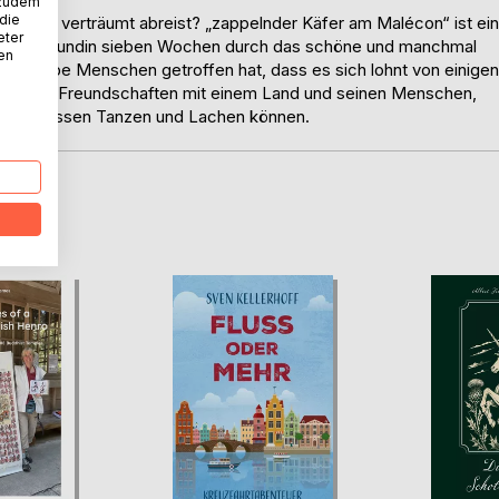
 zudem
 die
 Mensch verträumt abreist? „zappelnder Käfer am Malécon“ ist ein
eter
einer Freundin sieben Wochen durch das schöne und manchmal
nen
iele liebe Menschen getroffen hat, dass es sich lohnt von einigen
. Für die Freundschaften mit einem Land und seinen Menschen,
 ausgelassen Tanzen und Lachen können.
D