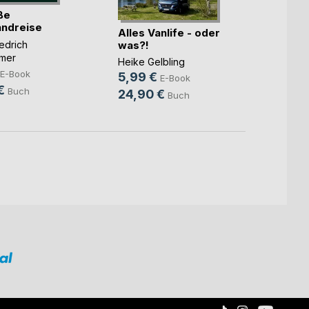
ße
Irland
andreise
Alles Vanlife - oder
Franz 
iedrich
was?!
Brauns
mer
9,99
Heike Gelbling
E-Book
5,99 €
45,0
E-Book
€
Buch
24,90 €
Buch