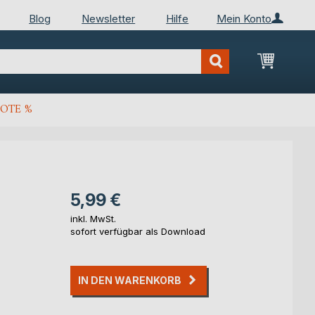
Blog
Newsletter
Hilfe
Mein Konto
Mein Wa
OTE %
5,99 €
inkl. MwSt.
sofort verfügbar als Download
IN DEN WARENKORB