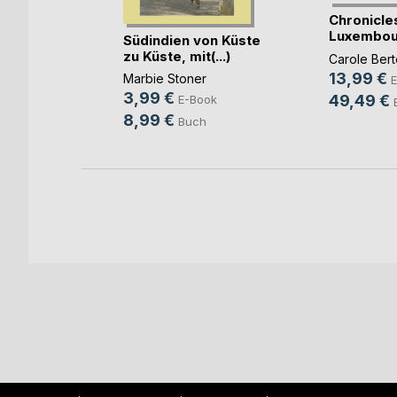
ple zum
Chronicles
 dur(...)
Luxembou
Südindien von Küste
Henro
zu Küste, mit(...)
unow
Carole Ber
13,99 €
Marbie Stoner
ok
E
3,99 €
49,49 €
E-Book
h
8,99 €
Buch