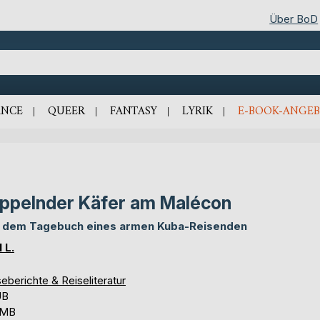
Über BoD
NCE
QUEER
FANTASY
LYRIK
E-BOOK-ANGEB
ppelnder Käfer am Malécon
 dem Tagebuch eines armen Kuba-Reisenden
 L.
eberichte & Reiseliteratur
UB
 MB