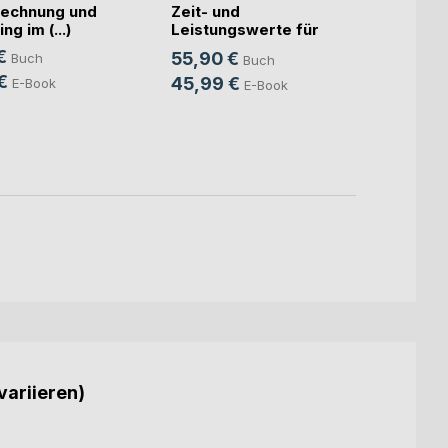
echnung und
Zeit- und
Künst
ng im (...)
Leistungswerte für
Intell
die K(...)
€
55,90 €
Buch
Buch
Mitte
Sven S
€
45,99 €
E-Book
E-Book
24,9
18,9
variieren)