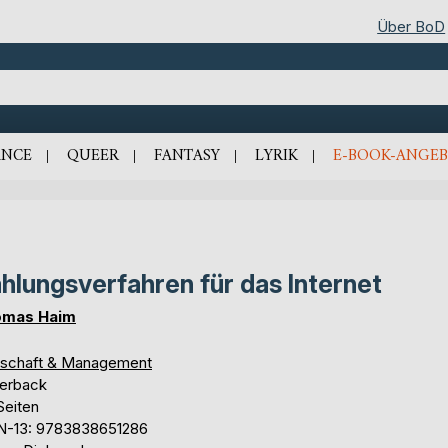
Über BoD
NCE
QUEER
FANTASY
LYRIK
E-BOOK-ANGEB
hlungsverfahren für das Internet
omas Haim
tschaft & Management
erback
Seiten
N-13: 9783838651286