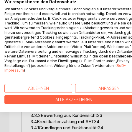
Wir respektieren den Datenschutz
2.2Digitale Signatur9
Wir nutzen Cookies und vergleichbare Technologien auf unserer Website
2.3Zertifizierung10
Einige von ihnen sind essenziell und technisch notwendig. Daneben ver
2.4E-Commerce Standardsoftware Net.Commerc
wir Analysemethoden (z. B. Cookies oder Fingerprints sowie serverseitig
2.4.1Systemarchitektur von Net.Commerce11
Tracking), um zu messen, wie häufig unsere Seite besucht und wie sie ge
wird. Wir verwenden Trackingtechnologien zu Marketingzwecken und se
2.4.2Net.Commerce Administrator13
hierzu serverseitiges Tracking sowie auch Drittanbieter ein, wodurch ggf.
2.4.3Kommandos, Tasks und überschreibbare Fun
geräteübergreifend Cookies, Fingerprints, Tracking-Pixel, IP-Adressen s
2.4.4Net.Data-Makros20
gehashte E-Mail-Adressen genutzt werden. Auf unserer Seite betten wir
Drittinhalte von anderen Anbietern ein (Video-Plattformen). Wir haben auf
3.Theoretische Untersuchung der Zahlungsverfa
weitere Datenverarbeitung und ein etwaiges Tracking durch den Drittanbi
3.1Anforderungen an Zahlungsverfahren24
keinen Einfluss. Mit deiner Einstellung willigst du in die oben beschriebe
3.1.1Anforderungen der Händler24
Vorgänge ein. Du kannst deine Einwilligung (z. B. im Footer unter „Privacy-
3.1.2Anforderungen der Kunden25
Einstellungen“) jederzeit mit Wirkung für die Zukunft widerrufen. (
BoD-
Impressum
)
3.2Klassifizierung von Zahlungsverfahren27
3.2.1Klassifizierung nach dem technologischen K
3.2.2Klassifizierung nach dem Transaktionskonze
ABLEHNEN
ANPASSEN
3.2.3Klassifizierung nach dem Einsatzgebiet30
3.3Kreditkartenzahlung mit SSL31
ALLE AKZEPTIEREN
3.3.1Grundlagen und Funktionalität31
3.3.2Bewertung aus Händlersicht32
3.3.3Bewertung aus Kundensicht33
3.4Kreditkartenzahlung mit SET34
3.4.1Grundlagen und Funktionalität34