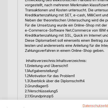
vorgestellt, nach mehreren Merkmalen klassifizier
Transaktionen und Kosten untersucht. Die untersuc
Kreditkartenzahlung mit SET, e-cash, MilliCent un
Neben der theoretischen Untersuchung wird die p
Für die Umsetzung wurde ein Online-Shop mit de
e-Commerce-Software Net.Commerce von IBM erst
Kreditkartenzahlung mit SSL, Quick im Internet und
Diese Diplomarbeit soll einerseits einen Beitrag 
leisten und andererseits eine Anleitung für die Int
Zahlungsverfahren in einem Online-Shop geben.
Inhaltsverzeichnis:Inhaltsverzeichnis:
1.Einleitung und Übersicht1
1.1Aufgabenstellung1
1.2Motivation für das Problem1
1.3Überblick über die Diplomschrift4
2.Grundlagen5
2.1Verschlüsselung5
2.1.1Grundprinzip5
2.1.2Symmetrische Verschlüsselung6
Datenschutzerk
2.1.3Asymmetrische Verschlüsselung7