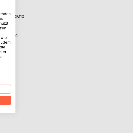
.
wenden
e von IBM10
es
nutzt
tzen
ktionen14
owie
 zudem
 die
hren24
eter
nen
onzept28
pt30