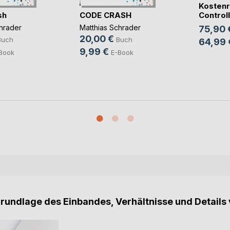
Kostenr
sh
CODE CRASH
Controlli
hrader
Matthias Schrader
75,90 
20,00 €
Buch
Buch
64,99 
9,99 €
Book
E-Book
Grundlage des Einbandes, Verhältnisse und Details 