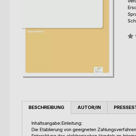
Ver
Ers
Spr
Schl
Bew
0%
BESCHREIBUNG
AUTOR/IN
PRESSES
Inhaltsangabe:Einleitung:
Die Etablierung von geeigneten Zahlungsverfahren
Entwicklung des elektronischen Handels im Interne