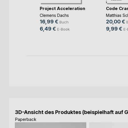
rbereitung
Project Acceleration
Code Cra
(...)
Clemens Dachs
Matthias Sc
ut
16,99 €
20,00 €
Buch
ch
6,49 €
9,99 €
E-Book
E-
ook
3D-Ansicht des Produktes (beispielhaft auf 
Paperback