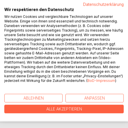
BESCHREIBUNG
Datenschutzerklärung
Wir respektieren den Datenschutz
Wir nutzen Cookies und vergleichbare Technologien auf unserer
Die Zuckerbäckerin aus Passau
Website. Einige von ihnen sind essenziell und technisch notwendig.
Daneben verwenden wir Analysemethoden (z. B. Cookies oder
Fingerprints sowie serverseitiges Tracking), um zu messen, wie häufig
Zwei Mädchen, verschiedene Jahrhunderte und ihre Liebe
unsere Seite besucht und wie sie genutzt wird. Wir verwenden
zum Backen knüpfen das Band zum Wanderfalken Zadak.
Trackingtechnologien zu Marketingzwecken und setzen hierzu
Eigenartige Träume, das Buch einer Zuckerbäckerin und
serverseitiges Tracking sowie auch Drittanbieter ein, wodurch ggf.
geräteübergreifend Cookies, Fingerprints, Tracking-Pixel, IP-Adressen
das Versprechen des Wanderfalken sorgen bei Viktoria für
sowie gehashte E-Mail-Adressen genutzt werden. Auf unserer Seite
Verwirrung und Aufregung zugleich. Eine Zeitreise ins 18.
betten wir zudem Drittinhalte von anderen Anbietern ein (Video-
Jahrhundert, das klingt geheimnisvoll. Doch die Warnung
Plattformen). Wir haben auf die weitere Datenverarbeitung und ein
etwaiges Tracking durch den Drittanbieter keinen Einfluss. Mit deiner
des Wanderfalken, ihrer Freundin Eva seine Anwesenheit
Einstellung willigst du in die oben beschriebenen Vorgänge ein. Du
zu verschweigen, führt zu Spannungen auf der
kannst deine Einwilligung (z. B. im Footer unter „Privacy-Einstellungen“)
Klassenreise von Passau nach Wien.
jederzeit mit Wirkung für die Zukunft widerrufen. (
BoD-Impressum
)
Welches Geheimnis verbirgt sich in Genovevas Buch? Kann
Viktoria es aufspüren, wenn sie zwischen Gegenwart und
Vergangenheit hin- und hergerissen wird?
ABLEHNEN
ANPASSEN
ALLE AKZEPTIEREN
AUTOR/IN