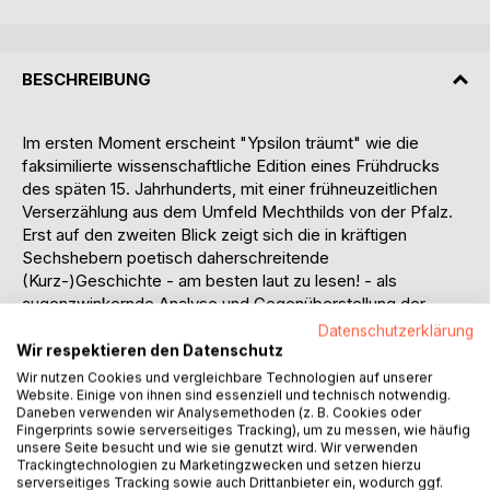
BESCHREIBUNG
Im ersten Moment erscheint "Ypsilon träumt" wie die
faksimilierte wissenschaftliche Edition eines Frühdrucks
des späten 15. Jahrhunderts, mit einer frühneuzeitlichen
Verserzählung aus dem Umfeld Mechthilds von der Pfalz.
Erst auf den zweiten Blick zeigt sich die in kräftigen
Sechshebern poetisch daherschreitende
(Kurz-)Geschichte - am besten laut zu lesen! - als
augenzwinkernde Analyse und Gegenüberstellung der
Medienrevolutionen einerseits rund um die Erfindung des
Datenschutzerklärung
Buchdrucks vor 500 Jahren und andererseits rund um die
Wir respektieren den Datenschutz
Entwicklung von IT, Internet & Co. im ausgehenden 20.
Wir nutzen Cookies und vergleichbare Technologien auf unserer
Jahrhundert. Dabei werden die als "Generation Y"
Website. Einige von ihnen sind essenziell und technisch notwendig.
Daneben verwenden wir Analysemethoden (z. B. Cookies oder
bezeichneten ersten IT-Natives der zwischen 1980 und
Fingerprints sowie serverseitiges Tracking), um zu messen, wie häufig
2000 Geborenen mit einigen wichtigen durch diese
unsere Seite besucht und wie sie genutzt wird. Wir verwenden
Generation maßgeblich angestoßenen und ohne die
Trackingtechnologien zu Marketingzwecken und setzen hierzu
serverseitiges Tracking sowie auch Drittanbieter ein, wodurch ggf.
massenhafte Verbreitung von häufig oberflächlicher,