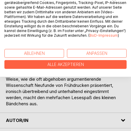
geräteübergreifend Cookies, Fingerprints, Tracking-Pixel, IP-Adressen
einseitiger und manches Mal falscher Information und
sowie gehashte E-Mail-Adressen genutzt werden. Auf unserer Seite
Meinung ins Blickfeld einer breiten Öffentlichkeit geratenen
betten wir zudem Drittinhalte von anderen Anbietern ein (Video-
Plattformen). Wir haben auf die weitere Datenverarbeitung und ein
Themen inkl. gesellschaftspolitischen Problembereiche mit
etwaiges Tracking durch den Drittanbieter keinen Einfluss. Mit deiner
in den Blick genommen.
Einstellung willigst du in die oben beschriebenen Vorgänge ein. Du
Ausgehend von der Frage, wie hätte sich ein Autor des 15.
kannst deine Einwilligung (z. B. im Footer unter „Privacy-Einstellungen“)
jederzeit mit Wirkung für die Zukunft widerrufen. (
BoD-Impressum
)
Jahrhunderts die informationstechnologische Zeitenwende
mit wichtigen dadurch ausgelösten Entwicklungs- und
Erosionsprozessen in einer utopischen Schau imaginieren
ABLEHNEN
ANPASSEN
können, erweckt der Autor die Typen im Setzkasten einer
Gutenbergschen Druckerei im Mainz von 1480 zum Leben.
ALLE AKZEPTIEREN
Dass die Leserinnen und Leser auch noch auf die Kunst
des Buchdrucks mit beweglichen Lettern und die Art und
Weise, wie die oft abgehoben argumentierende
Wissenschaft Neufunde von Frühdrucken präsentiert,
ironisch übertreibend und unterhaltend eingestimmt
werden, macht den mehrfachen Lesespaß des kleinen
Bändchens aus.
AUTOR/IN