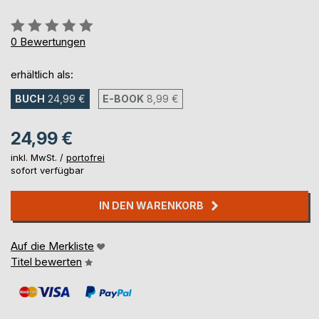
Bewertung::
0%
0
Bewertungen
erhältlich als:
BUCH
24,99 €
E-BOOK
8,99 €
24,99 €
inkl. MwSt. /
portofrei
sofort verfügbar
IN DEN WARENKORB
Auf die Merkliste
Titel bewerten