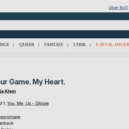
Über BoD
NCE
QUEER
FANTASY
LYRIK
E-BOOK-ANGEB
ur Game. My Heart.
ja Klein
d 1:
You, Me, Us - Dilogie
besromane
erback