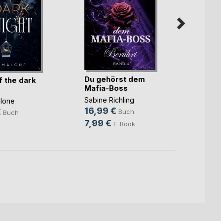
Du gehörst dem
Die In
f the dark
Mafia-Boss
Amru
Sabine Richling
Nina A
lone
16,99 €
16,9
€
Buch
Buch
7,99 €
8,99
E-Book