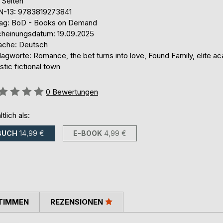
 Seiten
N-13: 9783819273841
lag: BoD - Books on Demand
cheinungsdatum: 19.09.2025
ache: Deutsch
agworte: Romance, the bet turns into love, Found Family, elite a
istic fictional town
ertung::
0
Bewertungen
ltlich als:
BUCH
14,99 €
E-BOOK
4,99 €
TIMMEN
REZENSIONEN