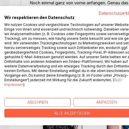
Noch einmal ganz von vorne anfangen. Genau das 
die Chance, ihren Eltern ein Stück weit zu entkom
Datenschutzerk
Die tadelnden Worte und die groben Hände. Das alle
Wir respektieren den Datenschutz
Doch das Glück bleibt nur für einen kurzen Augenbl
Wir nutzen Cookies und vergleichbare Technologien auf unserer Website
verlieren kann, als ein beliebter Junge sie für ein
Einige von ihnen sind essenziell und technisch notwendig. Daneben ver
Cade Lazar, der eigentlich nie mehr als eine Nacht
wir Analysemethoden (z. B. Cookies oder Fingerprints sowie serverseitig
Tracking), um zu messen, wie häufig unsere Seite besucht und wie sie ge
Eine Geste, nach der sich das insgeheim einsam
wird. Wir verwenden Trackingtechnologien zu Marketingzwecken und se
Während sie sich wie nach Plan in ihn verliebt, 
hierzu serverseitiges Tracking sowie auch Drittanbieter ein, wodurch ggf.
Wirklichkeit.
geräteübergreifend Cookies, Fingerprints, Tracking-Pixel, IP-Adressen s
Vielleicht kann der arrogante Junge ihr das schenk
gehashte E-Mail-Adressen genutzt werden. Auf unserer Seite betten wir
Drittinhalte von anderen Anbietern ein (Video-Plattformen). Wir haben auf
seinem Spiel...
weitere Datenverarbeitung und ein etwaiges Tracking durch den Drittanbi
keinen Einfluss. Mit deiner Einstellung willigst du in die oben beschriebe
Vorgänge ein. Du kannst deine Einwilligung (z. B. im Footer unter „Privacy-
Einstellungen“) jederzeit mit Wirkung für die Zukunft widerrufen. (
BoD-
Impressum
)
WEITERE TITEL BEI
Bo
ABLEHNEN
ANPASSEN
ALLE AKZEPTIEREN