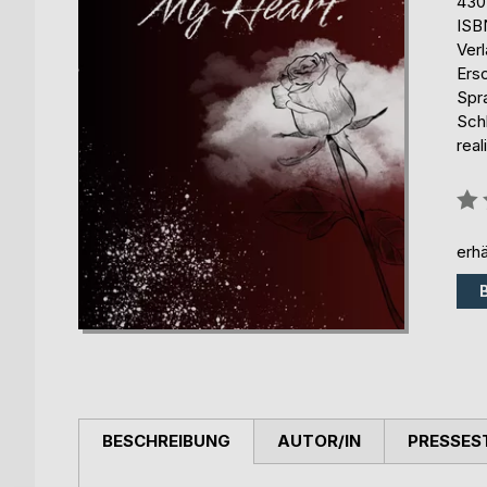
430
ISB
Ver
Ers
Spr
Schl
real
Bew
0%
erhä
BESCHREIBUNG
AUTOR/IN
PRESSES