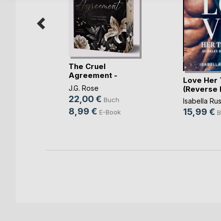
The Cruel
Agreement -
the
Love Her 
Gestohlen vo(...)
J.G. Rose
(Reverse
22,00 €
Buch
een
Isabella Ru
8,99 €
15,99 €
E-Book
h
B
ok