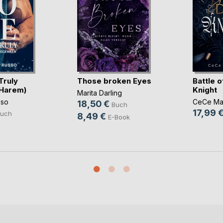
Truly
Those broken Eyes
Battle o
 Harem)
Knight
Marita Darling
sso
CeCe Ma
18,50 €
Buch
17,99 
uch
8,49 €
E-Book