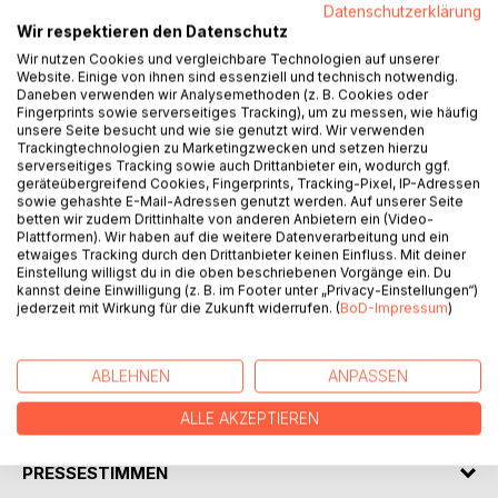
Datenschutzerklärung
Wir respektieren den Datenschutz
Wir nutzen Cookies und vergleichbare Technologien auf unserer
Website. Einige von ihnen sind essenziell und technisch notwendig.
Daneben verwenden wir Analysemethoden (z. B. Cookies oder
BESCHREIBUNG
Fingerprints sowie serverseitiges Tracking), um zu messen, wie häufig
unsere Seite besucht und wie sie genutzt wird. Wir verwenden
Trackingtechnologien zu Marketingzwecken und setzen hierzu
We are living in the 21st century, with unlimited possibilities.
serverseitiges Tracking sowie auch Drittanbieter ein, wodurch ggf.
geräteübergreifend Cookies, Fingerprints, Tracking-Pixel, IP-Adressen
This is the era that people have been looking forward to for
sowie gehashte E-Mail-Adressen genutzt werden. Auf unserer Seite
over a thousand years. We have access to everything. You
betten wir zudem Drittinhalte von anderen Anbietern ein (Video-
can truly be, do or have anything you want. Unfortunately
Plattformen). Wir haben auf die weitere Datenverarbeitung und ein
etwaiges Tracking durch den Drittanbieter keinen Einfluss. Mit deiner
most people remain helpless and powerless to making
Einstellung willigst du in die oben beschriebenen Vorgänge ein. Du
changes in their lives. We live in a world today where
kannst deine Einwilligung (z. B. im Footer unter „Privacy-Einstellungen“)
people can make changes on their smart phones but can
jederzeit mit Wirkung für die Zukunft widerrufen. (
BoD-Impressum
)
not make changes in their lives. The key to your success in
life is your personal power.
ABLEHNEN
ANPASSEN
AUTOR/IN
ALLE AKZEPTIEREN
PRESSESTIMMEN