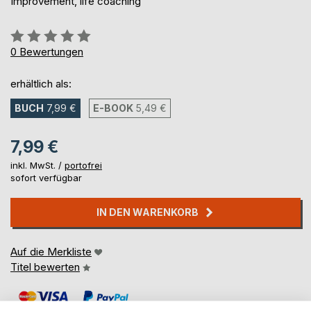
Improvement, life coaching
Bewertung::
0%
0
Bewertungen
erhältlich als:
BUCH
7,99 €
E-BOOK
5,49 €
7,99 €
inkl. MwSt. /
portofrei
sofort verfügbar
IN DEN WARENKORB
Auf die Merkliste
Titel bewerten