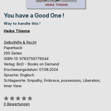
You have a Good One !
Way to handle this !
Heike Thieme
Selbsthilfe & Recht
Paperback
200 Seiten
ISBN-13: 9783759776044
Verlag: BoD - Books on Demand
Erscheinungsdatum: 07.08.2024
Sprache: Englisch
Schlagworte: Empathy, Embrace, possession, Liberation,
Inner View
Bewertung::
0%
0
Bewertungen