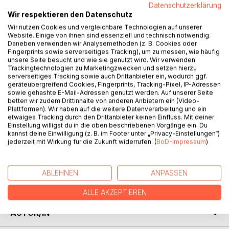
Datenschutzerklärung
Wir respektieren den Datenschutz
Letting go is a test.
Wir nutzen Cookies und vergleichbare Technologien auf unserer
Website. Einige von ihnen sind essenziell und technisch notwendig.
Longing makes all things bloom,
Daneben verwenden wir Analysemethoden (z. B. Cookies oder
Fingerprints sowie serverseitiges Tracking), um zu messen, wie häufig
possessions drag all things into the dust.
unsere Seite besucht und wie sie genutzt wird. Wir verwenden
Trackingtechnologien zu Marketingzwecken und setzen hierzu
With my view of nothing,
serverseitiges Tracking sowie auch Drittanbieter ein, wodurch ggf.
geräteübergreifend Cookies, Fingerprints, Tracking-Pixel, IP-Adressen
they will also have to see that it is unimportant
sowie gehashte E-Mail-Adressen genutzt werden. Auf unserer Seite
betten wir zudem Drittinhalte von anderen Anbietern ein (Video-
and they embraced my silence,
Plattformen). Wir haben auf die weitere Datenverarbeitung und ein
etwaiges Tracking durch den Drittanbieter keinen Einfluss. Mit deiner
that nothing is real.
Einstellung willigst du in die oben beschriebenen Vorgänge ein. Du
kannst deine Einwilligung (z. B. im Footer unter „Privacy-Einstellungen“)
We can turn things around,
jederzeit mit Wirkung für die Zukunft widerrufen. (
BoD-Impressum
)
if we also see our own shadows,
which uphold this principle.
It is not just about possessions.
ABLEHNEN
ANPASSEN
Let us change our inner view.
ALLE AKZEPTIEREN
AUTOR/IN