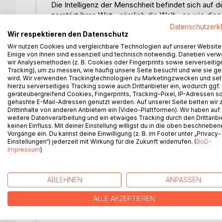
Die Intelligenz der Menschheit befindet sich auf 
zerstört ihren Wirt - nämlich die Welt - so wie di
Das Buch sucht die Ursache dafür und einen Auswe
Datenschutzerk
Wir respektieren den Datenschutz
Intelligenz der individuellen Menschen so wenig I
Menschheit zu sichern? Der Leitkultur mangelt es o
Wir nutzen Cookies und vergleichbare Technologien auf unserer Website
Einige von ihnen sind essenziell und technisch notwendig. Daneben ver
wir Analysemethoden (z. B. Cookies oder Fingerprints sowie serverseitig
Religionen entspringen weitgehend der Gefühlssph
Tracking), um zu messen, wie häufig unsere Seite besucht und wie sie ge
überlagern und vermischen Rationalität und ursprün
wird. Wir verwenden Trackingtechnologien zu Marketingzwecken und se
hierzu serverseitiges Tracking sowie auch Drittanbieter ein, wodurch ggf.
den Gewinn von Resilienz mit dem Verlust an Erken
geräteübergreifend Cookies, Fingerprints, Tracking-Pixel, IP-Adressen s
gehashte E-Mail-Adressen genutzt werden. Auf unserer Seite betten wir
Die (europäische) Aufklärung hingegen betont die R
Drittinhalte von anderen Anbietern ein (Video-Plattformen). Wir haben auf
weitere Datenverarbeitung und ein etwaiges Tracking durch den Drittanbi
gesellschaftsübergreifenden Raum und reicht nicht 
keinen Einfluss. Mit deiner Einstellung willigst du in die oben beschriebe
Gesellschaften gegenüber anderen Gesellschaften
Vorgänge ein. Du kannst deine Einwilligung (z. B. im Footer unter „Privacy-
groß die Wirkkraft der Menschen ist, so weit sollt
Einstellungen“) jederzeit mit Wirkung für die Zukunft widerrufen. (
BoD-
Impressum
)
Das Christentum, das mit Himmel und Hölle extre
überfordert, und die Aufklärung, die die Rationalit
ABLEHNEN
ANPASSEN
hinterlassen das geistige Defizit, an DESSEN Fol
ALLE AKZEPTIEREN
Yoga als klassische Aufklärung verspricht durch se
und sowohl das eine wie das andere zu fördern. D