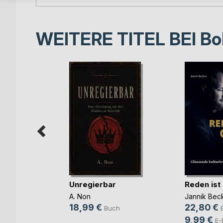
WEITERE TITEL BEI
Bo
Unregierbar
Reden ist
ift zum
 Di(...)
A. Non
Jannik Bec
(Hrsg.)
18,99 €
22,80 €
Buch
9,99 €
h
E-