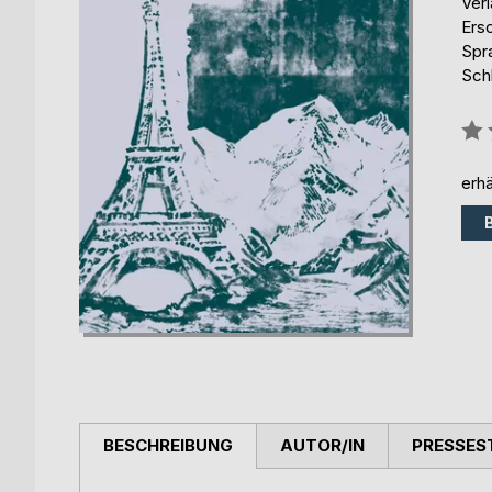
Ver
Ers
Spr
Schl
Bew
0%
erhä
BESCHREIBUNG
AUTOR/IN
PRESSES