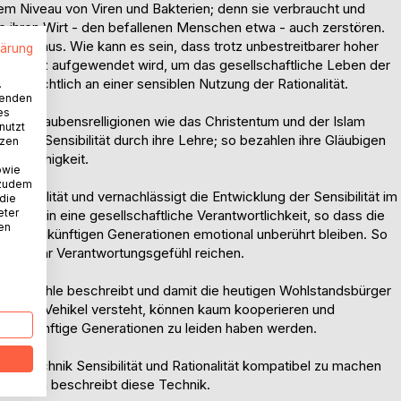
dem Niveau von Viren und Bakterien; denn sie verbraucht und
ese ihren Wirt - den befallenen Menschen etwa - auch zerstören.
g daraus. Wie kann es sein, dass trotz unbestreitbarer hoher
lärung
ntelligenz aufgewendet wird, um das gesellschaftliche Leben der
ffensichtlich an einer sensiblen Nutzung der Rationalität.
.
wenden
es
äre; Glaubensrelligionen wie das Christentum und der Islam
nutzt
gliche Sensibilität durch ihre Lehre; so bezahlen ihre Gläubigen
tzen
ntnisfähigkeit.
owie
 zudem
ationalität und vernachlässigt die Entwicklung der Sensibilität im
 die
eter
hinein in eine gesellschaftliche Verantwortlichkeit, so dass die
nen
 und zukünftigen Generationen emotional unberührt bleiben. So
e auch ihr Verantwortungsgefühl reichen.
me Gefühle beschreibt und damit die heutigen Wohlstandsbürger
ät als ihr Vehikel versteht, können kaum kooperieren und
gen zukünftige Generationen zu leiden haben werden.
ine Technik Sensibilität und Rationalität kompatibel zu machen
as Buch beschreibt diese Technik.