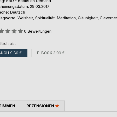
lag: BoD - Books on Demand
cheinungsdatum: 29.03.2017
ache: Deutsch
agworte: Weisheit, Spiritualität, Meditation, Gläubigkeit, Cleverne
ertung::
0
Bewertungen
ltlich als:
BUCH
9,80 €
E-BOOK
3,99 €
TIMMEN
REZENSIONEN