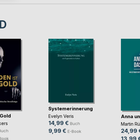
D
Systemerinnerung
 Gold
Anna un
Evelyn Veris
14,99 €
kers
Buch
Martin R
9,99 €
24,99 
Buch
E-Book
13,99 
Book