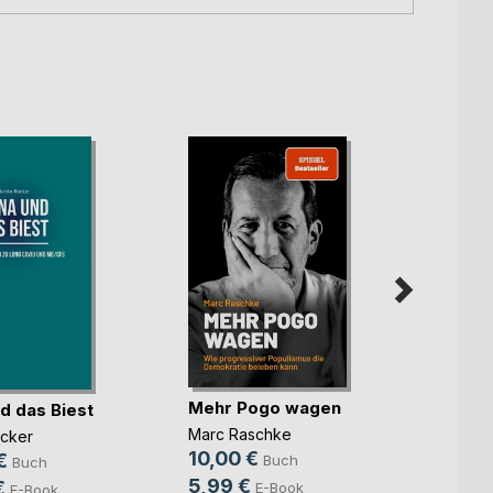
Mehr Pogo wagen
d das Biest
Trotz
Marc Raschke
ücker
Dr. med
10,00 €
Wiega
€
Buch
Buch
11,99
5,99 €
€
E-Book
E-Book