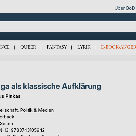
Über BoD
NCE
QUEER
FANTASY
LYRIK
E-BOOK-ANGEB
ga als klassische Aufklärung
us Pinkas
llschaft, Politik & Medien
erback
 Seiten
N-13: 9783743105942