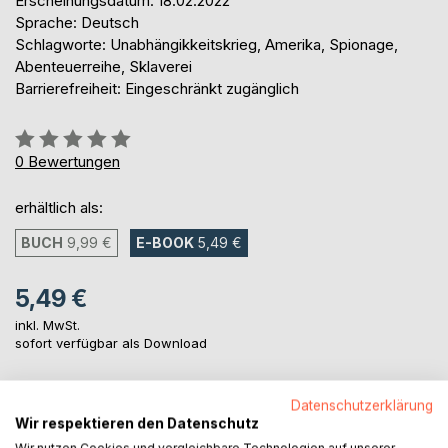
Erscheinungsdatum: 18.02.2022
Sprache: Deutsch
Schlagworte: Unabhängikkeitskrieg, Amerika, Spionage,
Abenteuerreihe, Sklaverei
Barrierefreiheit: Eingeschränkt zugänglich
Bewertung::
0%
0
Bewertungen
erhältlich als:
BUCH
9,99 €
E-BOOK
5,49 €
5,49 €
inkl. MwSt.
sofort verfügbar als Download
Datenschutzerklärung
IN DEN WARENKORB
Wir respektieren den Datenschutz
Wir nutzen Cookies und vergleichbare Technologien auf unserer