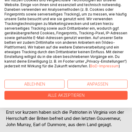
Website. Einige von ihnen sind essenziell und technisch notwendig.
Auf die Merkliste
Daneben verwenden wir Analysemethoden (z. B. Cookies oder
Titel bewerten
Fingerprints sowie serverseitiges Tracking), um zu messen, wie häufig
unsere Seite besucht und wie sie genutzt wird. Wir verwenden
Trackingtechnologien zu Marketingzwecken und setzen hierzu
serverseitiges Tracking sowie auch Drittanbieter ein, wodurch ggf.
geräteübergreifend Cookies, Fingerprints, Tracking-Pixel, IP-Adressen
sowie gehashte E-Mail-Adressen genutzt werden. Auf unserer Seite
betten wir zudem Drittinhalte von anderen Anbietern ein (Video-
Plattformen). Wir haben auf die weitere Datenverarbeitung und ein
etwaiges Tracking durch den Drittanbieter keinen Einfluss. Mit deiner
Einstellung willigst du in die oben beschriebenen Vorgänge ein. Du
BESCHREIBUNG
kannst deine Einwilligung (z. B. im Footer unter „Privacy-Einstellungen“)
jederzeit mit Wirkung für die Zukunft widerrufen. (
BoD-Impressum
)
1776
Ben und Molly Jenkins sind in Virginia gestrandet. Ohne
ABLEHNEN
ANPASSEN
Freunde und Fürsprecher müssen sie sich in einer
Gesellschaft zurechtfinden, die den Einwanderern aus
ALLE AKZEPTIEREN
Irland nicht über den Weg traut.
Erst vor kurzem haben sich die Patrioten in Virginia von der
Herrschaft der Briten befreit und den letzten Gouverneur,
John Murray, Earl of Dunmore, aus dem Land gejagt.