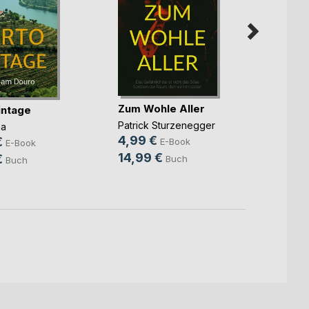
Zum Wohle Aller
intage
Im fre
Patrick Sturzenegger
ma
Urs Zi
4,99 €
€
8,99
E-Book
E-Book
14,99 €
€
17,00
Buch
Buch