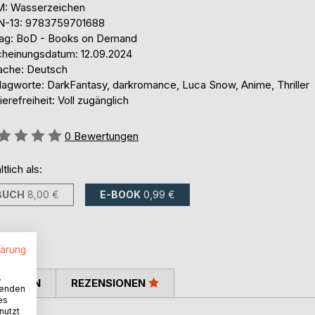
: Wasserzeichen
N-13: 9783759701688
lag: BoD - Books on Demand
cheinungsdatum: 12.09.2024
ache: Deutsch
lagworte: DarkFantasy, darkromance, Luca Snow, Anime, Thriller
ierefreiheit: Voll zugänglich
ertung::
0
Bewertungen
ltlich als:
BUCH
8,00 €
E-BOOK
0,99 €
lärung
.
TIMMEN
REZENSIONEN
wenden
es
nutzt