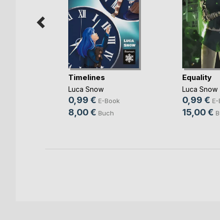
Timelines
Equality
e
Luca Snow
Luca Snow
ke
0,99 €
0,99 €
E-Book
E-
h
8,00 €
15,00 €
Buch
B