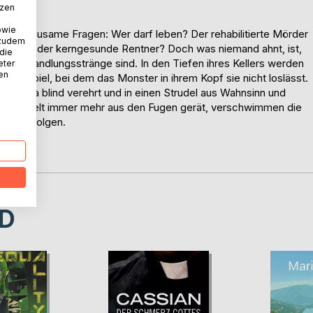
tzen
owie
chern grausame Fragen: Wer darf leben? Der rehabilitierte Mörder
 zudem
ind oder der kerngesunde Rentner? Doch was niemand ahnt, ist,
 die
iktive Handlungsstränge sind. In den Tiefen ihres Kellers werden
eter
nen
iches Spiel, bei dem das Monster in ihrem Kopf sie nicht loslässt.
as Yama blind verehrt und in einen Strudel aus Wahnsinn und
nnere Welt immer mehr aus den Fugen gerät, verschwimmen die
renden Folgen.
gen?
D