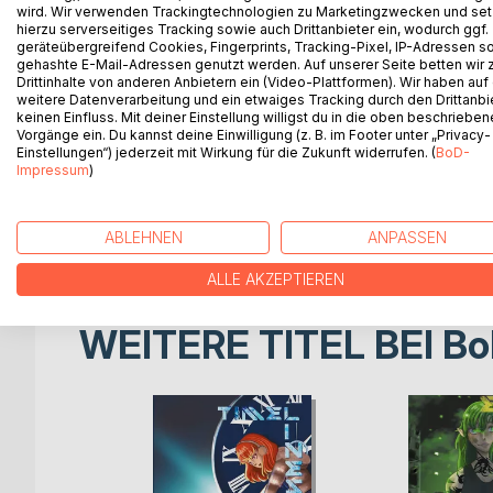
Wer darf leben, wer muss sterben?
wird. Wir verwenden Trackingtechnologien zu Marketingzwecken und se
hierzu serverseitiges Tracking sowie auch Drittanbieter ein, wodurch ggf.
geräteübergreifend Cookies, Fingerprints, Tracking-Pixel, IP-Adressen s
Yama, die weltberühmte Autorin, stellt in ihren Bü
gehashte E-Mail-Adressen genutzt werden. Auf unserer Seite betten wir
oder der rassistische Finanzhai? Das todkranke K
Drittinhalte von anderen Anbietern ein (Video-Plattformen). Wir haben auf
dass diese düsteren Szenarien weit mehr als nur f
weitere Datenverarbeitung und ein etwaiges Tracking durch den Drittanbi
keinen Einfluss. Mit deiner Einstellung willigst du in die oben beschriebe
diese Entscheidungen wirklich getroffen - ein tödl
Vorgänge ein. Du kannst deine Einwilligung (z. B. im Footer unter „Privacy-
Und dann ist da noch Chio, ein junges Mädchen, d
Einstellungen“) jederzeit mit Wirkung für die Zukunft widerrufen. (
BoD-
Dunkelheit hineingezogen wird. Während Yamas i
Impressum
)
Grenzen zwischen Fiktion und Realität mit verhee
Werden ihre dunklen Gedanken die Welt verschlin
ABLEHNEN
ANPASSEN
ALLE AKZEPTIEREN
WEITERE TITEL BEI
Bo