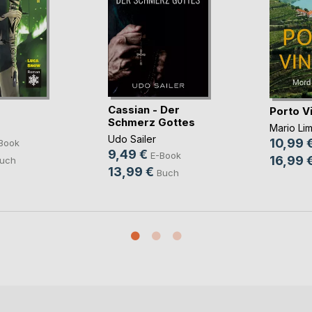
Cassian - Der
Porto V
Schmerz Gottes
Mario Li
Udo Sailer
10,99 
Book
9,49 €
E-Book
16,99 
uch
13,99 €
Buch