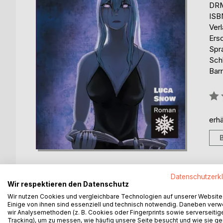
DRM
ISB
Ver
Ers
Spr
Sch
Barr
Bew
0%
erhä
Datenschutzerk
Wir respektieren den Datenschutz
Wir nutzen Cookies und vergleichbare Technologien auf unserer Website
BESCHREIBUNG
AUTOR/IN
PRESSES
Einige von ihnen sind essenziell und technisch notwendig. Daneben ver
wir Analysemethoden (z. B. Cookies oder Fingerprints sowie serverseitig
Tracking), um zu messen, wie häufig unsere Seite besucht und wie sie ge