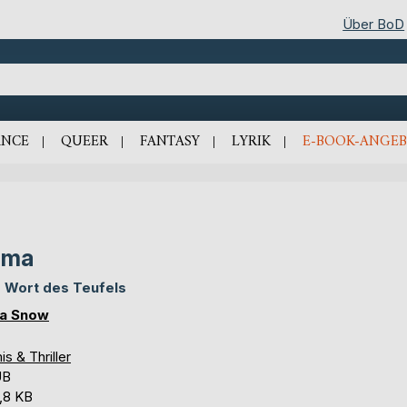
Über BoD
NCE
QUEER
FANTASY
LYRIK
E-BOOK-ANGEB
ama
 Wort des Teufels
a Snow
is & Thriller
UB
,8 KB