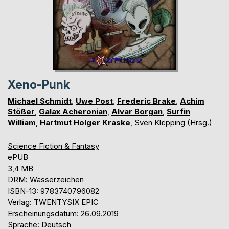
Xeno-Punk
Michael Schmidt
,
Uwe Post
,
Frederic Brake
,
Achim
Stößer
,
Galax Acheronian
,
Alvar Borgan
,
Surfin
William
,
Hartmut Holger Kraske
,
Sven Klöpping (Hrsg.)
Science Fiction & Fantasy
ePUB
3,4 MB
DRM: Wasserzeichen
ISBN-13: 9783740796082
Verlag: TWENTYSIX EPIC
Erscheinungsdatum: 26.09.2019
Sprache: Deutsch