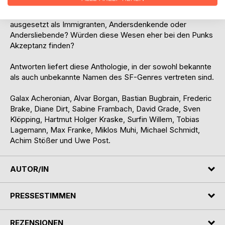
Wie funktioniert eine Welt, die sich Aliens und Menschen
teilen? Sind Außerirdische größeren Anfeindungen
ausgesetzt als Immigranten, Andersdenkende oder
Andersliebende? Würden diese Wesen eher bei den Punks
Akzeptanz finden?
Antworten liefert diese Anthologie, in der sowohl bekannte
als auch unbekannte Namen des SF-Genres vertreten sind.
Galax Acheronian, Alvar Borgan, Bastian Bugbrain, Frederic
Brake, Diane Dirt, Sabine Frambach, David Grade, Sven
Klöpping, Hartmut Holger Kraske, Surfin Willem, Tobias
Lagemann, Max Franke, Miklos Muhi, Michael Schmidt,
Achim Stößer und Uwe Post.
AUTOR/IN
PRESSESTIMMEN
REZENSIONEN