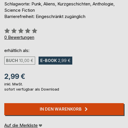
Schlagworte: Punk, Aliens, Kurzgeschichten, Anthologie,
Science Fiction
Barrierefreiheit: Eingeschränkt zugänglich
Bewertung::
0%
0
Bewertungen
erhältlich als:
BUCH
10,00 €
E-BOOK
2,99 €
2,99 €
inkl. MwSt.
sofort verfügbar als Download
IN DEN WARENKORB
Auf die Merkliste