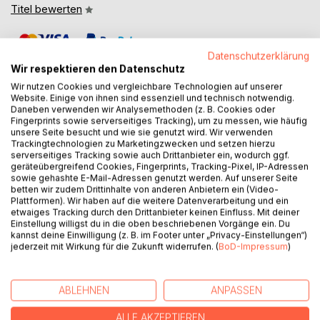
Titel bewerten
Datenschutzerklärung
Wir respektieren den Datenschutz
Wir nutzen Cookies und vergleichbare Technologien auf unserer
Website. Einige von ihnen sind essenziell und technisch notwendig.
Daneben verwenden wir Analysemethoden (z. B. Cookies oder
BESCHREIBUNG
Fingerprints sowie serverseitiges Tracking), um zu messen, wie häufig
unsere Seite besucht und wie sie genutzt wird. Wir verwenden
Trackingtechnologien zu Marketingzwecken und setzen hierzu
serverseitiges Tracking sowie auch Drittanbieter ein, wodurch ggf.
Einmal Punk, immer Punk! Diese Lebenseinstellung
geräteübergreifend Cookies, Fingerprints, Tracking-Pixel, IP-Adressen
bedeutet frei, laut und anders zu sein.
sowie gehashte E-Mail-Adressen genutzt werden. Auf unserer Seite
Punk zelebriert Sex, Drogen, Anarchie, und Rebellion. Steht
betten wir zudem Drittinhalte von anderen Anbietern ein (Video-
Plattformen). Wir haben auf die weitere Datenverarbeitung und ein
ein für Freiheit und Gemeinschaftlichkeit ohne
etwaiges Tracking durch den Drittanbieter keinen Einfluss. Mit deiner
Diskriminierung, Ausgrenzung oder Rassismus.
Einstellung willigst du in die oben beschriebenen Vorgänge ein. Du
kannst deine Einwilligung (z. B. im Footer unter „Privacy-Einstellungen“)
jederzeit mit Wirkung für die Zukunft widerrufen. (
BoD-Impressum
)
Doch wie würde dieses Bedürfnis nach Individualität und
absoluter Selbstbestimmung auf anderen Welten
aussehen? Wie (über)lebt ein Alien-Punk in einer totalitären
ABLEHNEN
ANPASSEN
Welt, in welcher das Staatssystem sogar speichert,
welches Klopapier gekauft und wann es benutzt wird?
ALLE AKZEPTIEREN