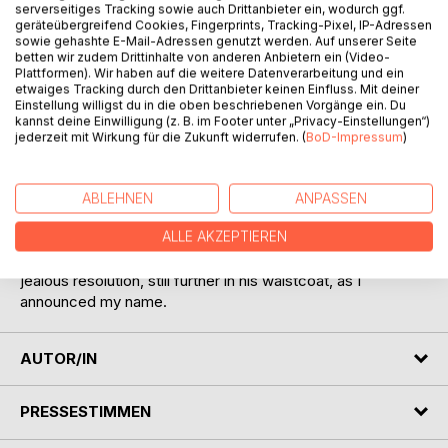
serverseitiges Tracking sowie auch Drittanbieter ein, wodurch ggf.
BESCHREIBUNG
geräteübergreifend Cookies, Fingerprints, Tracking-Pixel, IP-Adressen
sowie gehashte E-Mail-Adressen genutzt werden. Auf unserer Seite
betten wir zudem Drittinhalte von anderen Anbietern ein (Video-
-I have just returned from a visit to my landlord-the solitary
Plattformen). Wir haben auf die weitere Datenverarbeitung und ein
etwaiges Tracking durch den Drittanbieter keinen Einfluss. Mit deiner
neighbour that I shall be troubled with. This is certainly a
Einstellung willigst du in die oben beschriebenen Vorgänge ein. Du
beautiful country! In all England, I do not believe that I could
kannst deine Einwilligung (z. B. im Footer unter „Privacy-Einstellungen“)
have fixed on a situation so completely removed from the
jederzeit mit Wirkung für die Zukunft widerrufen. (
BoD-Impressum
)
stir of society. A perfect misanthropist's heaven: and Mr.
Heathcliff and I are such a suitable pair to divide the
desolation between us. A capital fellow! He little imagined
ABLEHNEN
ANPASSEN
how my heart warmed towards him when I beheld his black
ALLE AKZEPTIEREN
eyes withdraw so suspiciously under their brows, as I rode
up, and when his fingers sheltered themselves, with a
jealous resolution, still further in his waistcoat, as I
announced my name.
AUTOR/IN
PRESSESTIMMEN