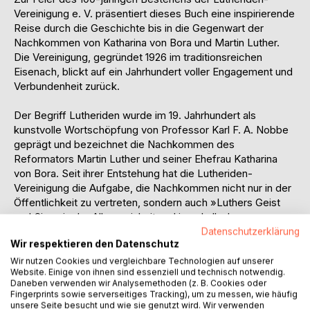
Vereinigung e. V. präsentiert dieses Buch eine inspirierende
Reise durch die Geschichte bis in die Gegenwart der
Nachkommen von Katharina von Bora und Martin Luther.
Die Vereinigung, gegründet 1926 im traditionsreichen
Eisenach, blickt auf ein Jahrhundert voller Engagement und
Verbundenheit zurück.
Der Begriff Lutheriden wurde im 19. Jahrhundert als
kunstvolle Wortschöpfung von Professor Karl F. A. Nobbe
geprägt und bezeichnet die Nachkommen des
Reformators Martin Luther und seiner Ehefrau Katharina
von Bora. Seit ihrer Entstehung hat die Lutheriden-
Vereinigung die Aufgabe, die Nachkommen nicht nur in der
Öffentlichkeit zu vertreten, sondern auch »Luthers Geist
und Sinn« in der Allgemeinheit und innerhalb der
Nachkommen zu pflegen und zu bewahren. Ihr Wirken
Datenschutzerklärung
Wir respektieren den Datenschutz
reicht weit über die genealogische Forschung hinaus,
indem es den Dialog zwischen Vergangenheit und Zukunft
Wir nutzen Cookies und vergleichbare Technologien auf unserer
Website. Einige von ihnen sind essenziell und technisch notwendig.
fördert und die Bedeutung familiärer Wurzeln für unsere
Daneben verwenden wir Analysemethoden (z. B. Cookies oder
heutige Gesellschaft hervorhebt.
Fingerprints sowie serverseitiges Tracking), um zu messen, wie häufig
unsere Seite besucht und wie sie genutzt wird. Wir verwenden