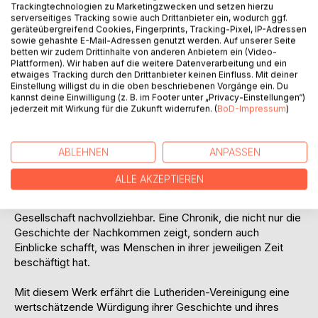
Trackingtechnologien zu Marketingzwecken und setzen hierzu
Das Buch vereint Gastbeiträge von herausragenden
serverseitiges Tracking sowie auch Drittanbieter ein, wodurch ggf.
Persönlichkeiten wie Landesbischof Friedrich Kramer,
geräteübergreifend Cookies, Fingerprints, Tracking-Pixel, IP-Adressen
Bischof Frank Kopania und weiteren Wegbegleitern, die die
sowie gehashte E-Mail-Adressen genutzt werden. Auf unserer Seite
betten wir zudem Drittinhalte von anderen Anbietern ein (Video-
Reflexion über die Rolle der Lutheriden in Familie, Kirche
Plattformen). Wir haben auf die weitere Datenverarbeitung und ein
und Gesellschaft bereichern. Im Mittelpunkt stehen Fragen
etwaiges Tracking durch den Drittanbieter keinen Einfluss. Mit deiner
nach der Verantwortung für die Zukunft, dem Bewahren
Einstellung willigst du in die oben beschriebenen Vorgänge ein. Du
von Traditionen und der aktiven Gestaltung des
kannst deine Einwilligung (z. B. im Footer unter „Privacy-Einstellungen“)
jederzeit mit Wirkung für die Zukunft widerrufen. (
BoD-Impressum
)
gesellschaftlichen Miteinanders.
Die Beschreibung der 300-jährigen genealogischen
ABLEHNEN
ANPASSEN
Forschung sowie historische Einblicke in die Entwicklung
der Lutheriden-Vereinigung von 1926 bis in die heutige Zeit,
ALLE AKZEPTIEREN
eingebettet in das Zeitgeschehen Deutschlands und der
Welt in den jeweiligen Epochen, machen den Wandel der
Gesellschaft nachvollziehbar. Eine Chronik, die nicht nur die
Geschichte der Nachkommen zeigt, sondern auch
Einblicke schafft, was Menschen in ihrer jeweiligen Zeit
beschäftigt hat.
Mit diesem Werk erfährt die Lutheriden-Vereinigung eine
wertschätzende Würdigung ihrer Geschichte und ihres