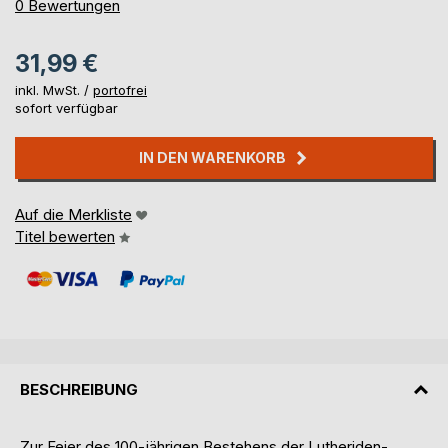
0%
0
Bewertungen
31,99 €
inkl. MwSt. /
portofrei
sofort verfügbar
IN DEN WARENKORB
Auf die Merkliste
Titel bewerten
BESCHREIBUNG
Zur Feier des 100-jährigen Bestehens der Lutheriden-