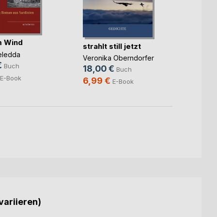
im Wind
Feuer
strahlt still jetzt
eledda
Franky
Veronika Oberndorfer
Taebi
€
Buch
18,00 €
Buch
8,00
E-Book
6,99 €
E-Book
variieren)