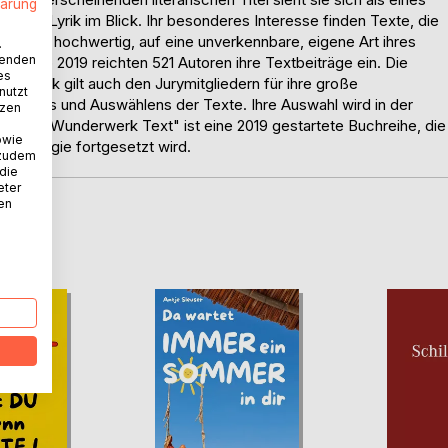
lärung
a und Lyrik im Blick. Ihr besonderes Interesse finden Texte, die
erarisch hochwertig, auf eine unverkennbare, eigene Art ihres
.
wenden
werb 2019 reichten 521 Autoren ihre Textbeiträge ein. Die
es
hr Dank gilt auch den Jurymitgliedern für ihre große
nutzt
rteilens und Auswählens der Texte. Ihre Auswahl wird in der
tzen
delt. "Wunderwerk Text" ist eine 2019 gestartete Buchreihe, die
owie
Anthologie fortgesetzt wird.
 zudem
 die
eter
nen
D