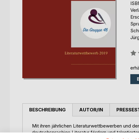
ISB
Ver
Ers
Spr
Schl
Jür
Bew
0%
erhä
BESCHREIBUNG
AUTOR/IN
PRESSES
Mit ihren jährlichen Literaturwettbewerben und de
deutschsprachige Literatur fördern und talentiert
Literaturbetrieb zu etablieren. Bei der Menge der jä