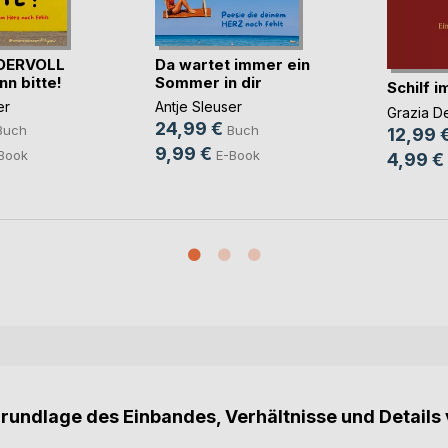
DERVOLL
Da wartet immer ein
nn bitte!
Sommer in dir
Schilf 
er
Antje Sleuser
Grazia D
24,99 €
Buch
Buch
12,99 
9,99 €
Book
E-Book
4,99 €
Grundlage des Einbandes, Verhältnisse und Details 