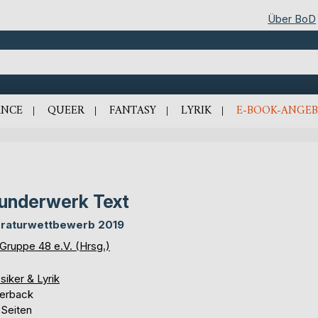
Über BoD
NCE
QUEER
FANTASY
LYRIK
E-BOOK-ANGEB
nderwerk Text
eraturwettbewerb 2019
 Gruppe 48 e.V. (Hrsg.)
siker & Lyrik
erback
 Seiten