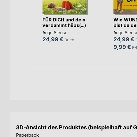
r Dichtung
FÜR DICH und dein
Wie WUN
..)
verdammt hübs(...)
bist du de
tmann
,
Eros
Antje Sleuser
Antje Sleus
24,99 €
24,99 €
Buch
h
9,99 €
E-
3D-Ansicht des Produktes (beispielhaft auf 
Paperback