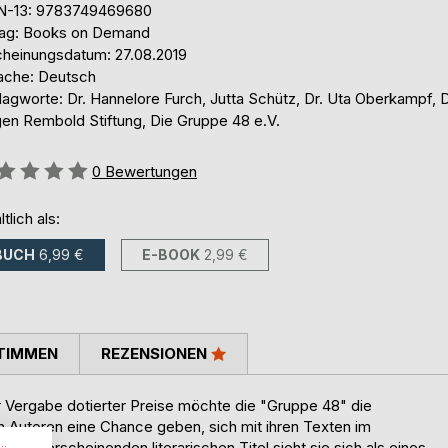
N-13: 9783749469680
lag: Books on Demand
cheinungsdatum: 27.08.2019
ache: Deutsch
agworte: Dr. Hannelore Furch, Jutta Schütz, Dr. Uta Oberkampf, D
gen Rembold Stiftung, Die Gruppe 48 e.V.
ertung::
0
Bewertungen
ltlich als:
BUCH
6,99 €
E-BOOK
2,99 €
TIMMEN
REZENSIONEN
r Vergabe dotierter Preise möchte die "Gruppe 48" die
en Autoren eine Chance geben, sich mit ihren Texten im
hrlich erscheinenden literarischen Titel sieht sie sich als eines