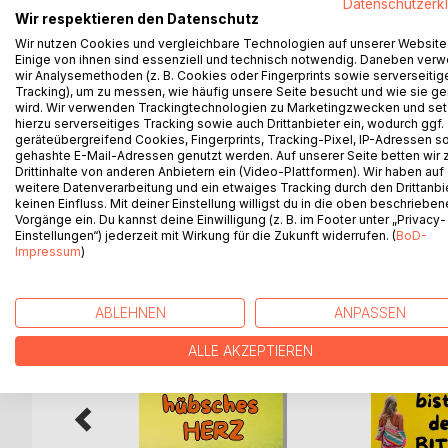
Datenschutzerk
Wir respektieren den Datenschutz
der Filtersysteme und hat dabei die Gattungen Pros
sich thematisch ins Zeitgeschehen einmischen: lit
Wir nutzen Cookies und vergleichbare Technologien auf unserer Website
Einige von ihnen sind essenziell und technisch notwendig. Daneben ver
möglichst noch unbekannten Urhebers. Zum Wettbe
wir Analysemethoden (z. B. Cookies oder Fingerprints sowie serverseitig
"Gruppe 48" dankt allen teilgenommenen Autoren. I
Tracking), um zu messen, wie häufig unsere Seite besucht und wie sie ge
ehrenamtliche Leistung des Sichtens,, Lesens, Beu
wird. Wir verwenden Trackingtechnologien zu Marketingzwecken und se
hierzu serverseitiges Tracking sowie auch Drittanbieter ein, wodurch ggf.
vorliegenden Anthologie "Wunderwerk Text" gebün
geräteübergreifend Cookies, Fingerprints, Tracking-Pixel, IP-Adressen s
mit einer jährlich zum Wettbewerb erscheinenden 
gehashte E-Mail-Adressen genutzt werden. Auf unserer Seite betten wir
Drittinhalte von anderen Anbietern ein (Video-Plattformen). Wir haben auf
weitere Datenverarbeitung und ein etwaiges Tracking durch den Drittanbi
keinen Einfluss. Mit deiner Einstellung willigst du in die oben beschriebe
Vorgänge ein. Du kannst deine Einwilligung (z. B. im Footer unter „Privacy-
WEITERE TITEL BEI
Bo
Einstellungen“) jederzeit mit Wirkung für die Zukunft widerrufen. (
BoD-
Impressum
)
ABLEHNEN
ANPASSEN
ALLE AKZEPTIEREN