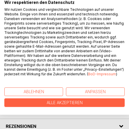
Wir respektieren den Datenschutz
Wir nutzen Cookies und vergleichbare Technologien auf unserer
Website. Einige von ihnen sind essenziell und technisch notwendig.
Daneben verwenden wir Analysemethoden (z. B. Cookies oder
BESCHREIBUNG
Fingerprints sowie serverseitiges Tracking), um zu messen, wie häufig
unsere Seite besucht und wie sie genutzt wird. Wir verwenden
Trackingtechnologien zu Marketingzwecken und setzen hierzu
Dieses Büchlein erzählt von ganz viel Schönwörterei, die
serverseitiges Tracking sowie auch Drittanbieter ein, wodurch ggf.
geräteübergreifend Cookies, Fingerprints, Tracking-Pixel, IP-Adressen
weltumarmerisch den Erinnerungsduft des fabelfrohen
sowie gehashte E-Mail-Adressen genutzt werden. Auf unserer Seite
Glücklichseins in Dein Leben bringen möchte.
betten wir zudem Drittinhalte von anderen Anbietern ein (Video-
Lausche hinein in mein Wunderland der Poesie und
Plattformen). Wir haben auf die weitere Datenverarbeitung und ein
etwaiges Tracking durch den Drittanbieter keinen Einfluss. Mit deiner
entdecke den Tagträumer in Dir, der es vermag, all Deine
Einstellung willigst du in die oben beschriebenen Vorgänge ein. Du
Wünsche zu Wirklichkeit werden zulassen.
kannst deine Einwilligung (z. B. im Footer unter „Privacy-Einstellungen“)
Ich wünsche Dir ganz viel Freude beim
jederzeit mit Wirkung für die Zukunft widerrufen. (
BoD-Impressum
)
Buchstabenschimmer meines Tintenglücks.
ABLEHNEN
ANPASSEN
AUTOR/IN
ALLE AKZEPTIEREN
PRESSESTIMMEN
REZENSIONEN