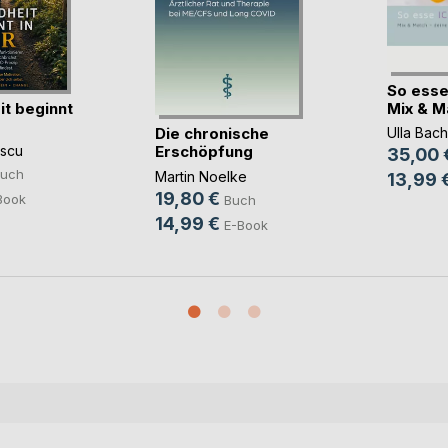
So esse
t beginnt
Mix & Mat
Die chronische
Ulla Bach
Erschöpfung
scu
35,00 
uch
Martin Noelke
13,99 
19,80 €
Book
Buch
14,99 €
E-Book