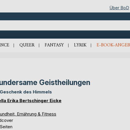
Über BoD
NCE
QUEER
FANTASY
LYRIK
E-BOOK-ANGEB
ndersame Geistheilungen
 Geschenk des Himmels
ella Erika Bertschinger Eicke
undheit, Ernährung & Fitness
dcover
 Seiten