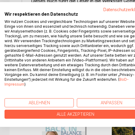
Dieses Buch führt die Leser in die Werkstatt Gotte
Dort finden sie Wegweiser zur Bewusstwerdung de
Datenschutzerk
Die Lebensweisen, Krankheitsursachen und Heilener
Wir respektieren den Datenschutz
Authentische Wunderheilungen und phänomenale E
Wir nutzen Cookies und vergleichbare Technologien auf unserer Website
Der Bewusstseinszustand erfährt eine Vertiefung,
Einige von ihnen sind essenziell und technisch notwendig. Daneben ver
wir Analysemethoden (z. B. Cookies oder Fingerprints sowie serverseitig
Das Vertrauen in die gigantischen Geisteskräfte 
Tracking), um zu messen, wie häufig unsere Seite besucht und wie sie ge
Die Urprinzipien der sicht- und unsichtbaren Schö
wird. Wir verwenden Trackingtechnologien zu Marketingzwecken und se
Besonders wissenswert und wertvoll ist dieses Bu
hierzu serverseitiges Tracking sowie auch Drittanbieter ein, wodurch ggf.
geräteübergreifend Cookies, Fingerprints, Tracking-Pixel, IP-Adressen s
Alternativmethoden sind.
gehashte E-Mail-Adressen genutzt werden. Auf unserer Seite betten wir
Auch für angehende Heiler und Therapeuten ist d
Drittinhalte von anderen Anbietern ein (Video-Plattformen). Wir haben auf
weitere Datenverarbeitung und ein etwaiges Tracking durch den Drittanbi
keinen Einfluss. Mit deiner Einstellung willigst du in die oben beschriebe
Vorgänge ein. Du kannst deine Einwilligung (z. B. im Footer unter „Privacy-
Einstellungen“) jederzeit mit Wirkung für die Zukunft widerrufen. (
BoD-
WEITERE TITEL BEI
Bo
Impressum
)
ABLEHNEN
ANPASSEN
ALLE AKZEPTIEREN