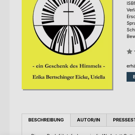
ISB
Ver
Ers
Spr
Sch
Bew
Bew
0%
erhä
BESCHREIBUNG
AUTOR/IN
PRESSES