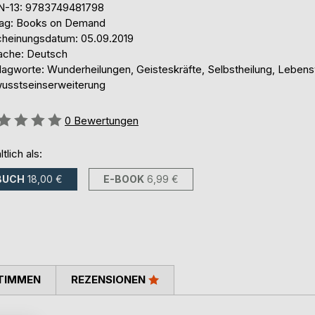
N-13: 9783749481798
lag: Books on Demand
cheinungsdatum: 05.09.2019
ache: Deutsch
lagworte: Wunderheilungen, Geisteskräfte, Selbstheilung, Leben
usstseinserweiterung
ertung::
0
Bewertungen
ltlich als:
BUCH
18,00 €
E-BOOK
6,99 €
TIMMEN
REZENSIONEN