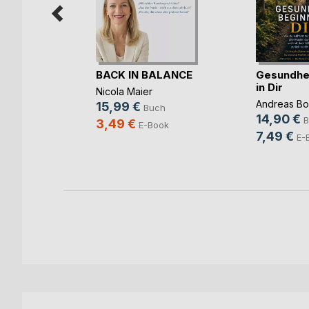
äkkeet
BACK IN BALANCE
Gesundhei
in Dir
Nicola Maier
Andreas Bo
15,99 €
ch
Buch
14,90 €
B
3,49 €
ook
E-Book
7,49 €
E-