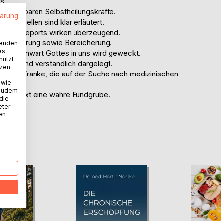
s.
r kostbaren Selbstheilungskräfte.
lärung
giequellen sind klar erläutert.
rfolgsreports wirken überzeugend.
.
 Erweiterung sowie Bereicherung.
wenden
es
und Gegenwart Gottes in uns wird geweckt.
nutzt
pfung sind verständlich dargelegt.
tzen
ch für Kranke, die auf der Suche nach medizinischen
owie
 zudem
er Kontext eine wahre Fundgrube.
 die
eter
nen
D