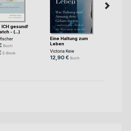
 ICH gesund!
ch - (...)
Eine Haltung zum
Wenn a
fischer
Leben
ist al
€
Buch
Victoria Keie
Rosa 
€
E-Book
12,90 €
24,9
Buch
18,9