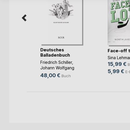
Deutsches
Face-off 
kon
Balladenbuch
Sina Lehma
Friedrich Schiller
,
15,99 €
B
Johann Wolfgang
5,99 €
E-
Goethe
, ...
48,00 €
Buch