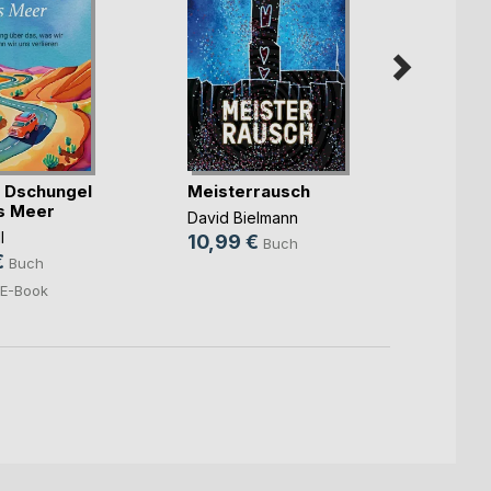
 Dschungel
Meisterrausch
Mama
as Meer
Funke
David Bielmann
l
Susann
10,99 €
Buch
€
15,9
Buch
5,99
E-Book