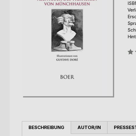
ISB
Verl
Ers
Spr
Schl
Hin
Bew
0%
BESCHREIBUNG
AUTOR/IN
PRESSES