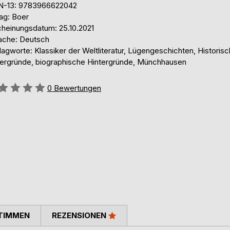
N-13: 9783966622042
ag: Boer
cheinungsdatum: 25.10.2021
ache: Deutsch
agworte: Klassiker der Weltliteratur, Lügengeschichten, Historis
tergründe, biographische Hintergründe, Münchhausen
ertung::
0
Bewertungen
TIMMEN
REZENSIONEN