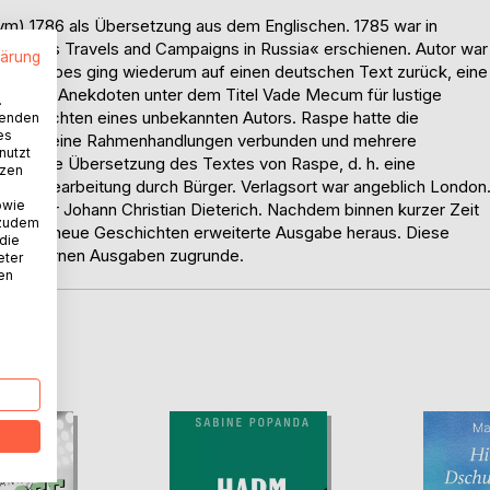
m) 1786 als Übersetzung aus dem Englischen. 1785 war in
vellous Travels and Campaigns in Russia« erschienen. Autor war
lärung
Werk Raspes ging wiederum auf einen deutschen Text zurück, eine
g von Anekdoten unter dem Titel Vade Mecum für lustige
.
Geschichten eines unbekannten Autors. Raspe hatte die
wenden
es
ch durch eine Rahmenhandlungen verbunden und mehrere
nutzt
deutsche Übersetzung des Textes von Raspe, d. h. eine
tzen
reie Bearbeitung durch Bürger. Verlagsort war angeblich London
owie
Verleger Johann Christian Dieterich. Nachdem binnen kurzer Zeit
 zudem
m sieben neue Geschichten erweiterte Ausgabe heraus. Diese
 die
den modernen Ausgaben zugrunde.
eter
nen
D