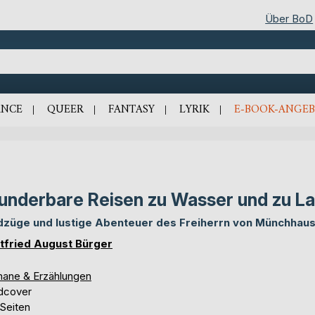
Über BoD
NCE
QUEER
FANTASY
LYRIK
E-BOOK-ANGEB
nderbare Reisen zu Wasser und zu L
dzüge und lustige Abenteuer des Freiherrn von Münchhau
tfried August Bürger
ane & Erzählungen
dcover
 Seiten