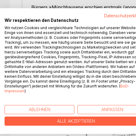
Bürgers »Münchhausen« erschien erstmals (anony
London »Baron Munchhausens Narrative of his Mar
Datenschutzerk
der etwas zwielichtige Rudolf Erich Raspe. Das 
Wir respektieren den Datenschutz
Anfang der 1780er Jahre herausgegebene Sammlun
Wir nutzen Cookies und vergleichbare Technologien auf unserer Website
Leute. Diese Sammlung enthielt 18 Münchhausen-
Einige von ihnen sind essenziell und technisch notwendig. Daneben ver
wir Analysemethoden (z. B. Cookies oder Fingerprints sowie serverseitig
Geschichten nicht nur übersetzt, sondern sie au
Tracking), um zu messen, wie häufig unsere Seite besucht und wie sie ge
Seegeschichten hinzugefügt. 1786 erschien eine 
wird. Wir verwenden Trackingtechnologien zu Marketingzwecken und se
wiederum um einige neue Geschichten vermehrte f
hierzu serverseitiges Tracking sowie auch Drittanbieter ein, wodurch ggf.
geräteübergreifend Cookies, Fingerprints, Tracking-Pixel, IP-Adressen s
Tatsächlich erschien das Buch bei dem Göttinger 
gehashte E-Mail-Adressen genutzt werden. Auf unserer Seite betten wir
drei Auflagen vergriffen waren, kam 1788 eine u
Drittinhalte von anderen Anbietern ein (Video-Plattformen). Wir haben auf
Ausgabe letzter Hand (Bürger starb 1794) liegt 
weitere Datenverarbeitung und ein etwaiges Tracking durch den Drittanbi
keinen Einfluss. Mit deiner Einstellung willigst du in die oben beschriebe
Vorgänge ein. Du kannst deine Einwilligung (z. B. im Footer unter „Privacy-
Einstellungen“) jederzeit mit Wirkung für die Zukunft widerrufen. (
BoD-
Impressum
)
WEITERE TITEL BEI
Bo
ABLEHNEN
ANPASSEN
ALLE AKZEPTIEREN