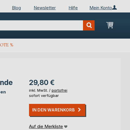
Blog
Newsletter
Hilfe
Mein Konto
Mein Wa
OTE %
ande
29,80 €
inkl. MwSt. /
portofrei
sen
sofort verfügbar
IN DEN WARENKORB
Auf die Merkliste