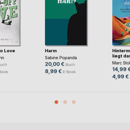
to Love
Harm
Hinterm
liegt d
nn
Sabine Popanda
Marc Stol
20,00 €
uch
Buch
14,99 
8,99 €
Book
E-Book
4,99 €