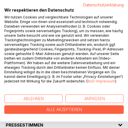
Datenschutzerklärung
Wir respektieren den Datenschutz
BESCHREIBUNG
Wir nutzen Cookies und vergleichbare Technologien auf unserer
Website. Einige von ihnen sind essenziell und technisch notwendig.
Daneben verwenden wir Analysemethoden (z. B. Cookies oder
Fingerprints sowie serverseitiges Tracking), um zu messen, wie häufig
Wulfenstein! Das beschauliche Städtchen in Deutschland
unsere Seite besucht und wie sie genutzt wird. Wir verwenden
wird Schauplatz eines brutalen Mordfalls. Die gesamte
Trackingtechnologien zu Marketingzwecken und setzen hierzu
serverseitiges Tracking sowie auch Drittanbieter ein, wodurch ggf.
Stadt samt Oberbürgermeister ist entsetzt. Kommissar
geräteübergreifend Cookies, Fingerprints, Tracking-Pixel, IP-Adressen
Hohenfurch steht vor einem großen Rätsel, da das
sowie gehashte E-Mail-Adressen genutzt werden. Auf unserer Seite
Mordopfer ein undurchsichtiges Geheimnis mit sich ins
betten wir zudem Drittinhalte von anderen Anbietern ein (Video-
Plattformen). Wir haben auf die weitere Datenverarbeitung und ein
Grab nahm. Zur Lösung des Falls wird die Hilfe des
etwaiges Tracking durch den Drittanbieter keinen Einfluss. Mit deiner
Gästeführers Severin Rottmann benötigt, der mit Instinkt,
Einstellung willigst du in die oben beschriebenen Vorgänge ein. Du
zufälligen Aktivitäten und seinem geschichtlichen
kannst deine Einwilligung (z. B. im Footer unter „Privacy-Einstellungen“)
Fachwissen der Kriminalpolizei eine große Hilfe wird. Wenn
jederzeit mit Wirkung für die Zukunft widerrufen. (
BoD-Impressum
)
da nur nicht immer die speziellen Alleingänge von Rottmann
wären ...
ABLEHNEN
ANPASSEN
AUTOR/IN
ALLE AKZEPTIEREN
PRESSESTIMMEN